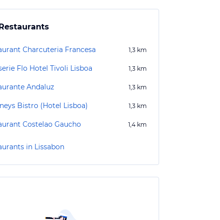
Restaurants
aurant Charcuteria Francesa
1,3
km
erie Flo Hotel Tivoli Lisboa
1,3
km
aurante Andaluz
1,3
km
neys Bistro (Hotel Lisboa)
1,3
km
aurant Costelao Gaucho
1,4
km
aurants in Lissabon