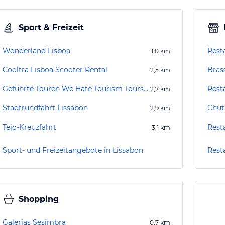
Sport & Freizeit
Wonderland Lisboa
Rest
1,0
km
Cooltra Lisboa Scooter Rental
Brass
2,5
km
Geführte Touren We Hate Tourism Tours Lissabon
Rest
2,7
km
Stadtrundfahrt Lissabon
Chut
2,9
km
Tejo-Kreuzfahrt
Rest
3,1
km
Sport- und Freizeitangebote in Lissabon
Rest
Shopping
Galerias Sesimbra
0,7
km