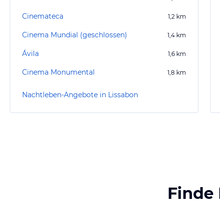
Cinemateca
1,2
km
Cinema Mundial (geschlossen)
1,4
km
Ávila
1,6
km
Cinema Monumental
1,8
km
Nachtleben-Angebote in Lissabon
Finde