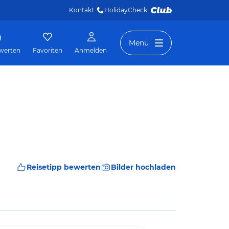
Kontakt
HolidayCheck 
Menü
werten
Favoriten
Anmelden
Reisetipp bewerten
Bilder hochladen