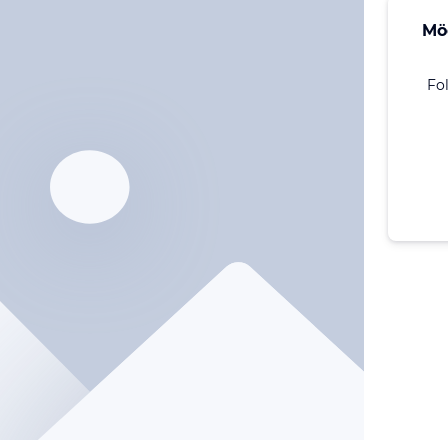
Mö
Fo