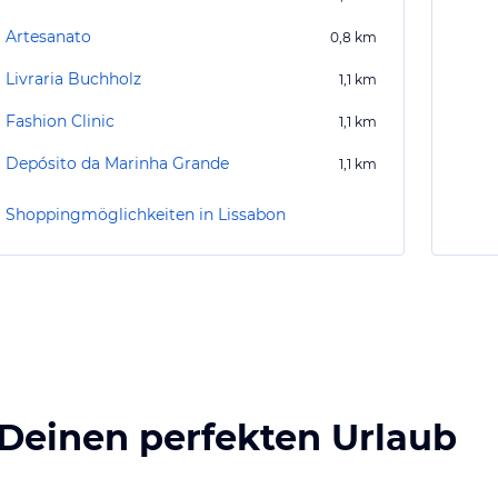
Artesanato
0,8
km
Livraria Buchholz
1,1
km
Fashion Clinic
1,1
km
Depósito da Marinha Grande
1,1
km
Shoppingmöglichkeiten in Lissabon
 Deinen perfekten Urlaub