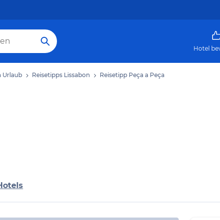
Hotel be
n Urlaub
Reisetipps Lissabon
Reisetipp Peça a Peça
Hotels