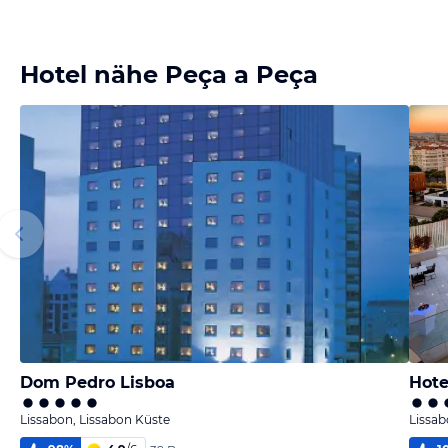
Hotel nähe Peça a Peça
Dom Pedro Lisboa
Hote
Lissabon, Lissabon Küste
Lissab