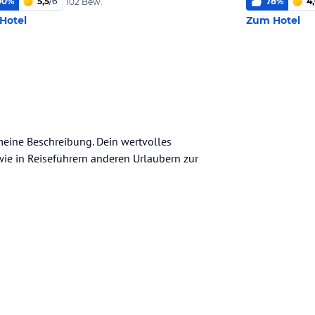
00
%
5,5
/
6
78
%
4
102 Bew.
Hotel
Zum Hotel
emeine Beschreibung. Dein wertvolles
n wie in Reiseführern anderen Urlaubern zur