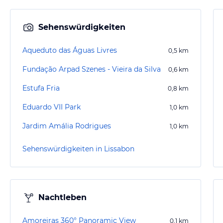
Sehenswürdigkeiten
Aqueduto das Águas Livres
0,5
km
Fundação Arpad Szenes - Vieira da Silva
0,6
km
Estufa Fria
0,8
km
Eduardo VII Park
1,0
km
Jardim Amália Rodrigues
1,0
km
Sehenswürdigkeiten in Lissabon
Nachtleben
Amoreiras 360° Panoramic View
0,1
km