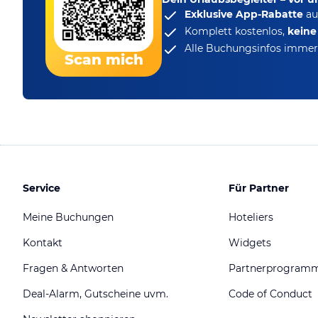
Exklusive App-Rabatte
au
Komplett kostenlos,
kein
Alle Buchungsinfos immer 
Scan mich
Service
Für Partner
Meine Buchungen
Hoteliers
Kontakt
Widgets
Fragen & Antworten
Partnerprogram
Deal-Alarm, Gutscheine uvm.
Code of Conduct