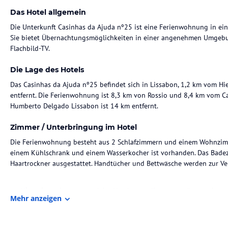
Das Hotel allgemein
Die Unterkunft Casinhas da Ajuda nº25 ist eine Ferienwohnung in ei
Sie bietet Übernachtungsmöglichkeiten in einer angenehmen Umge
Flachbild-TV.
Die Lage des Hotels
Das Casinhas da Ajuda nº25 befindet sich in Lissabon, 1,2 km vom 
entfernt. Die Ferienwohnung ist 8,3 km von Rossio und 8,4 km vom Ca
Humberto Delgado Lissabon ist 14 km entfernt.
Zimmer / Unterbringung im Hotel
Die Ferienwohnung besteht aus 2 Schlafzimmern und einem Wohnzimme
einem Kühlschrank und einem Wasserkocher ist vorhanden. Das Badez
Haartrockner ausgestattet. Handtücher und Bettwäsche werden zur Ver
Hinweis:
Verfasst von HolidayCheck mit Hilfe von KI. Alle Angaben 
Mehr anzeigen
verbindlichen
Angebotsdetails
des jeweiligen Veranstalters.