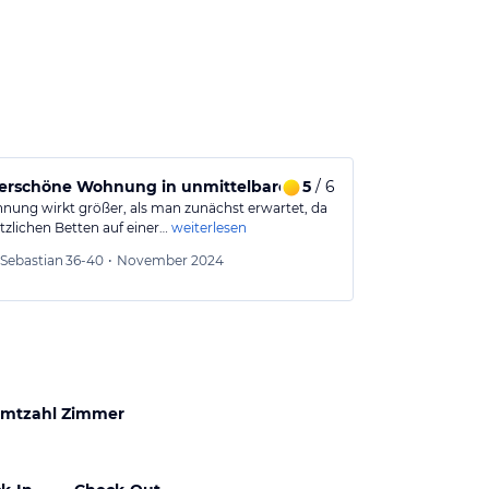
issabon.
rschöne Wohnung in unmittelbarer Nähe der Seh
5
/ 6
Gutes Apart
nung wirkt größer, als man zunächst erwartet, da
Stilvolles und
tzlichen Betten auf einer…
weiterlesen
ausgestattet u
Sebastian
36-40
•
November 2024
Aleksa
mtzahl Zimmer