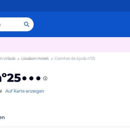
on Urlaub
Lissabon Hotels
Casinhas da Ajuda nº25
nº25
l
Auf Karte anzeigen
en