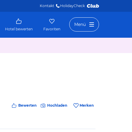
Kontakt
HolidayCheck 
Menü
Hotel bewerten
Favoriten
Bewerten
Hochladen
Merken