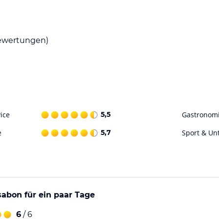
wertungen)
ice
5,5
Gastronom
e
5,7
Sport & Un
ssabon für ein paar Tage
6
/ 6