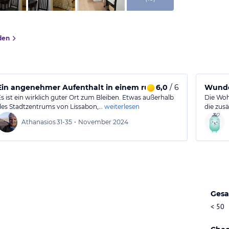
den
Ein angenehmer Aufenthalt in einem ruhigen Aparthotel in L
6,0
/ 6
Wunde
Es ist ein wirklich guter Ort zum Bleiben. Etwas außerhalb
Die Woh
des Stadtzentrums von Lissabon,…
weiterlesen
die zusä
Athanasios
31-35
•
November 2024
Gesa
< 50