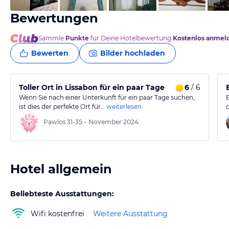
Bewertungen
Sammle
Punkte
für Deine Hotelbewertung.
Kostenlos anmel
Bewerten
Bilder hochladen
Toller Ort in Lissabon für ein paar Tage
6
/ 6
Wenn Sie nach einer Unterkunft für ein paar Tage suchen,
ist dies der perfekte Ort für…
weiterlesen
Pawlos
31-35
•
November 2024
Hotel allgemein
Beliebteste Ausstattungen:
Wifi kostenfrei
Weitere Ausstattung