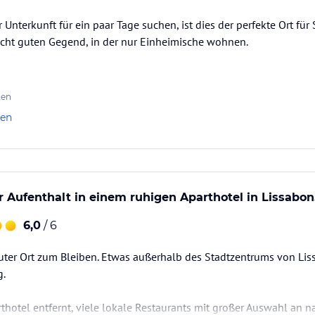
Unterkunft für ein paar Tage suchen, ist dies der perfekte Ort für 
echt guten Gegend, in der nur Einheimische wohnen.
ten
len
Aufenthalt in einem ruhigen Aparthotel in Lissabon
6,0
/ 6
 guter Ort zum Bleiben. Etwas außerhalb des Stadtzentrums von Li
g.
thotel entfernt, viele lokale Restaurants mit großer Auswahl an n