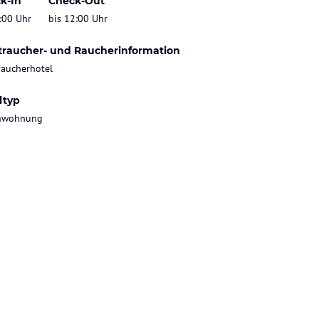
k-In
Check-Out
:00 Uhr
bis 12:00 Uhr
traucher- und Raucherinformation
raucherhotel
ltyp
enwohnung