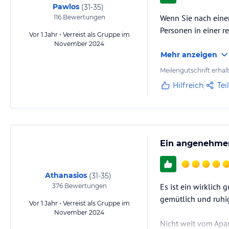
Pawlos
(
31-35
)
Wenn Sie nach einer 
116
Bewertungen
Personen in einer r
Vor 1 Jahr • Verreist als Gruppe im
November 2024
Mehr anzeigen
Meilengutschrift erhal
Hilfreich
Tei
Ein angenehmer 
Athanasios
(
31-35
)
Es ist ein wirklich
376
Bewertungen
gemütlich und ruhi
Vor 1 Jahr • Verreist als Gruppe im
November 2024
Nicht weit vom Apar