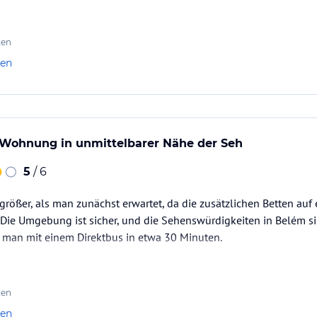
st das Transportmittel, um den Ort zu erreichen. Bereiten Sie mit 
ten
len
ohnung in unmittelbarer Nähe der Seh
5
/ 6
rößer, als man zunächst erwartet, da die zusätzlichen Betten au
 Die Umgebung ist sicher, und die Sehenswürdigkeiten in Belém sin
t man mit einem Direktbus in etwa 30 Minuten.
ten
len