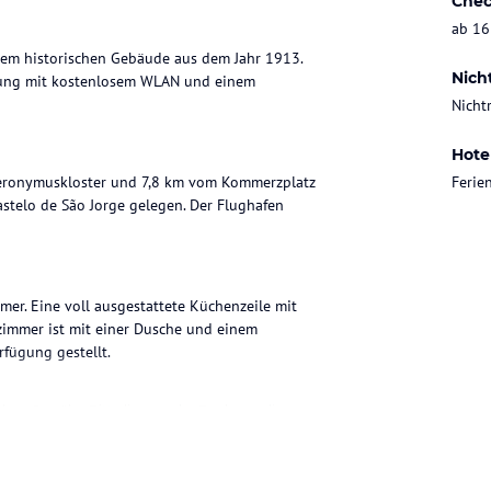
Chec
ab 16
nem historischen Gebäude aus dem Jahr 1913.
Nich
bung mit kostenlosem WLAN und einem
Nicht
Hote
Hieronymuskloster und 7,8 km vom Kommerzplatz
Feri
stelo de São Jorge gelegen. Der Flughafen
r. Eine voll ausgestattete Küchenzeile mit
immer ist mit einer Dusche und einem
fügung gestellt.
ohne Gewähr. Bitte lies vor der Buchung die