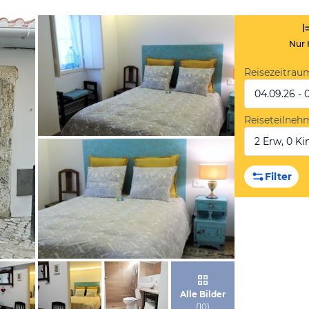
Nur 
Reisezeitrau
04.09.26 - 
Reiseteilneh
2 Erw, 0 Kin
von Booking.com
Filter
von Booking.com
Alle Bilder
(
10
)