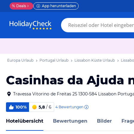
%
Deals
App herunterladen
Europa Urlaub
Portugal Urlaub
Lissabon Küste Urlaub
Lissab
Casinhas da Ajuda 
Travessa Vitorino de Freitas 25 1300-584 Lissabon Portuga
100%
5,8
/ 6
4
Bewertungen
Hotelübersicht
Bewertungen
Bilder
Frag