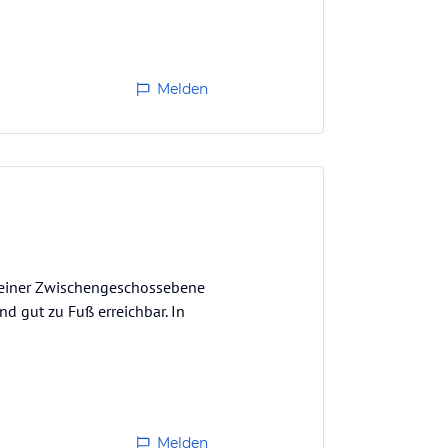
Geduld
Melden
f einer Zwischengeschossebene
d gut zu Fuß erreichbar. In
Melden