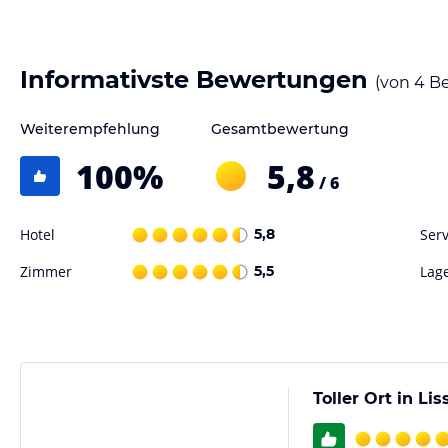
Informativste Bewertungen
(von
4
Be
Weiterempfehlung
Gesamtbewertung
100
%
5,8
/ 6
Hotel
5,8
Serv
Zimmer
5,5
Lag
Toller Ort in Li