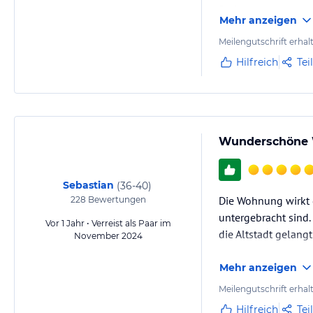
Preisen.
Mehr anzeigen
Das einzige Minus i
Meilengutschrift erhal
Hilfreich
Tei
Wunderschöne W
Sebastian
(
36-40
)
Die Wohnung wirkt g
228
Bewertungen
untergebracht sind.
Vor 1 Jahr • Verreist als Paar im
die Altstadt gelang
November 2024
Mehr anzeigen
Meilengutschrift erhal
Hilfreich
Tei