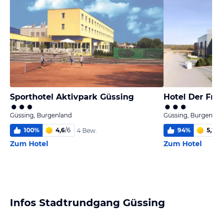
Sporthotel Aktivpark Güssing
Hotel Der Fre
Güssing, Burgenland
Güssing, Burgenla
100
%
4,6
/
6
94
%
5,2
/
6
4 Bew.
Zum Hotel
Zum Hotel
Infos Stadtrundgang Güssing