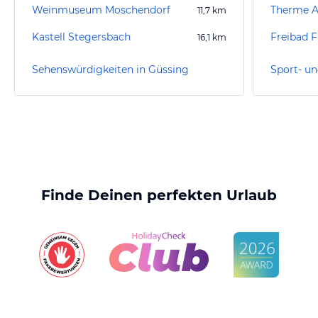
Weinmuseum Moschendorf
Therme A
11,7
km
Kastell Stegersbach
Freibad F
16,1
km
Sehenswürdigkeiten in Güssing
Finde Deinen perfekten Urlaub