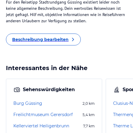
Für den Reisetipp Stadtrundgang Güssing existiert leider noch
keine allgemeine Beschreibung. Dein wertvolles Reisewissen ist
jetzt gefragt. Hilf mit, objektive Informationen wie in Reiseführern
anderen Urlaubern zur Verfügung zu stellen.
Beschreibung bearbeiten
Interessantes in der Nähe
Sehenswürdigkeiten
Spor
Burg Güssing
Clusius-N
2,0
km
Freilichtmuseum Gerersdorf
5,4
km
Kellerviertel Heiligenbrunn
Therme L
7,7
km