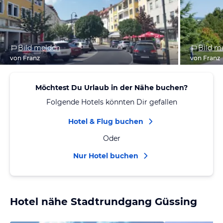
Bild melden
Bild m
von Franz
von Franz
Möchtest Du Urlaub in der Nähe buchen?
Folgende Hotels könnten Dir gefallen
Hotel & Flug buchen
Oder
Nur Hotel buchen
Hotel nähe Stadtrundgang Güssing