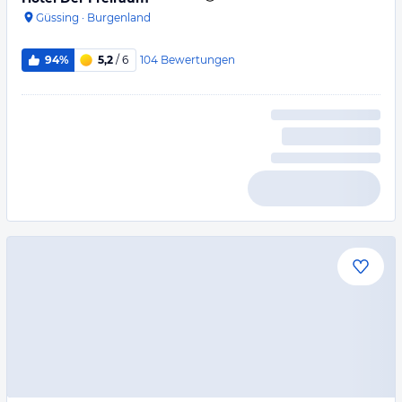
Güssing
·
Burgenland
104
Bewertungen
94%
5,2
/ 6