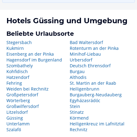
Hotels
Güssing
und Umgebung
Beliebte Urlaubsorte
Stegersbach
Bad Waltersdorf
Kukmirn
Rotenturm an der Pinka
Eisenberg an der Pinka
Minihof-Liebau
Hagensdorf im Burgenland
Urbersdorf
Szombathely
Deutsch Ehrensdorf
Kohfidisch
Burgau
Hatzendorf
Althodis
Fehring
St. Martin an der Raab
Weiden bei Rechnitz
Heiligenbrunn
Großpetersdorf
Burgauberg-Neudauberg
Wörterberg
Egyházasrádóc
Großwilfersdorf
Stein
Litzelsdorf
Stinatz
Güssing
Körmend
Unterlamm
Heiligenkreuz im Lafnitztal
Szalafő
Rechnitz