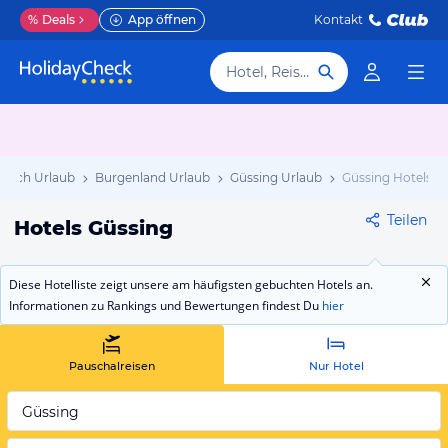
%
Deals
App öffnen
Kontakt
Hotel, Reiseziel
reich Urlaub
Burgenland Urlaub
Güssing Urlaub
Güssing Hotels
Teilen
Hotels Güssing
Diese Hotelliste zeigt unsere am häufigsten gebuchten Hotels an.
Informationen zu Rankings und Bewertungen findest Du
hier
Pauschalreisen
Nur Hotel
Güssing