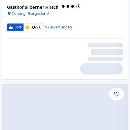
Gasthof Silberner Hirsch
Güssing
·
Burgenland
5
Bewertungen
53%
3,6
/ 6