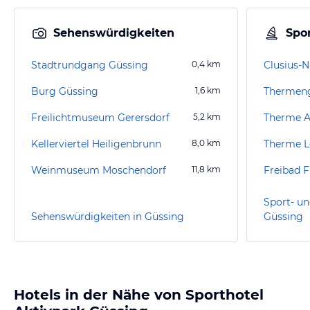
Sehenswürdigkeiten
Spor
Stadtrundgang Güssing
0,4
km
Clusius-N
Burg Güssing
1,6
km
Freilichtmuseum Gerersdorf
5,2
km
Therme A
Kellerviertel Heiligenbrunn
8,0
km
Therme L
Weinmuseum Moschendorf
11,8
km
Freibad F
Sport- un
Sehenswürdigkeiten in Güssing
Güssing
Hotels in der Nähe von Sporthotel