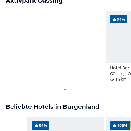
Aktivpark Güssing
94%
Hotel Der
Güssing, Ö
1,9km
Beliebte Hotels in Burgenland
94%
100%