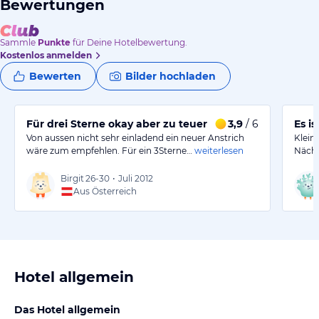
Bewertungen
Sammle
Punkte
für Deine Hotelbewertung.
Kostenlos anmelden
Bewerten
Bilder hochladen
Für drei Sterne okay aber zu teuer
3,9
/ 6
Es i
Von aussen nicht sehr einladend ein neuer Anstrich
Klein
wäre zum empfehlen. Für ein 3Sterne…
weiterlesen
Nächt
Birgit
26-30
•
Juli 2012
Aus Österreich
Hotel allgemein
Das Hotel allgemein