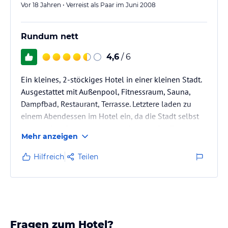
Es ist im großen und ganzen toll. Auchj für…
Vor 18 Jahren • Verreist als Paar im Juni 2008
Rundum nett
4,6
/ 6
Ein kleines, 2-stöckiges Hotel in einer kleinen Stadt.
Ausgestattet mit Außenpool, Fitnessraum, Sauna,
Dampfbad, Restaurant, Terrasse. Letztere laden zu
einem Abendessen im Hotel ein, da die Stadt selbst
kein großes Gastronomie-Angebot hat. Die Zimmer
Mehr anzeigen
verfügen über keinen Balkon, sehr wohl aber über
eine Mini-Bar und einen Fernseher. Badezimmer und
Hilfreich
Teilen
WC sind getrennt.
Fragen zum Hotel?