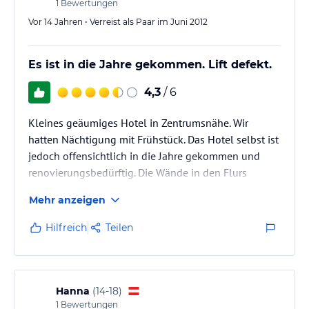
1
Bewertungen
Vor 14 Jahren • Verreist als Paar im Juni 2012
Es ist in die Jahre gekommen. Lift defekt.
4,3
/ 6
Kleines geäumiges Hotel in Zentrumsnähe. Wir
hatten Nächtigung mit Frühstück. Das Hotel selbst ist
jedoch offensichtlich in die Jahre gekommen und
renovierungsbedürftig. Die Wände in den Flurs
würden neue Farbe vertragen.
Mehr anzeigen
Dringen renovieren. Im Schwimmbadbereich für die
Hilfreich
Teilen
selbe Sauberkeit sorgen wie sie im Frühstücksbereich
vorhanden ist.
Wellnesbereich ausbauen. Laufende Instandhaltung.
Kleinigkeiten wie defekten Duschköpfe und
Hanna
(
14-18
)
Schimmelflecken sind störend.
1
Bewertungen