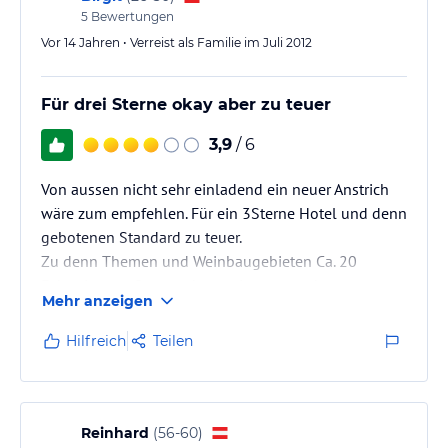
Mehrzweckhalle und angeschlossenen Tennishalle. Ganzjähriges
5
Bewertungen
Fußballtraining & -spiel auf dem Kunstrasenplatz möglich.
Vor 14 Jahren • Verreist als Familie im Juli 2012
Anschließend dazu auch ein Naturrasenplatz (nach Witterung),
Sauna, Dampfbad, Ruhebereich
Für drei Sterne okay aber zu teuer
Sonstige Einrichtungen und Services
3,9
/ 6
Tennis, Squash, Badminton, Volleyball, Basketball in der
Mehrzweckhalle und angeschlossenen Tennishalle. Ganzjähriges
Von aussen nicht sehr einladend ein neuer Anstrich
Fußballtraining & -spiel auf dem Kunstrasenplatz möglich.
Anschließend dazu auch ein Naturrasenplatz (nach Witterung),
wäre zum empfehlen. Für ein 3Sterne Hotel und denn
Sauna, Dampfbad, Ruhebereich
gebotenen Standard zu teuer.
Zu denn Themen und Weinbaugebieten Ca. 20
Hinweis:
Allgemeine und unverbindliche
Fahrminuten. Sonnentherme Lutzmannsburg
Hoteliers-/Veranstalter-/Kataloginformationen. Alle Angaben
Mehr anzeigen
1Stunde aber sehr empfehlenswert
ohne Gewähr und ohne Prüfung durch HolidayCheck. Bitte
lies vor der Buchung die verbindlichen
Angebotsdetails
des
Hilfreich
Teilen
jeweiligen Veranstalters.
Reinhard
(
56-60
)