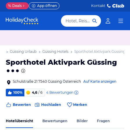
%
Deals
App öffnen
Kontakt
Hotel, Reiseziel
aub
Güssing Urlaub
Güssing Hotels
Sporthotel Aktivpark Güssing
Sporthotel Aktivpark Güssing
Schulstraße 21 7540 Güssing Österreich
Auf Karte anzeigen
4
Bewertungen
100%
4,6
/ 6
Bewerten
Hochladen
Merken
Hotelübersicht
Bewertungen
Bilder
Fragen