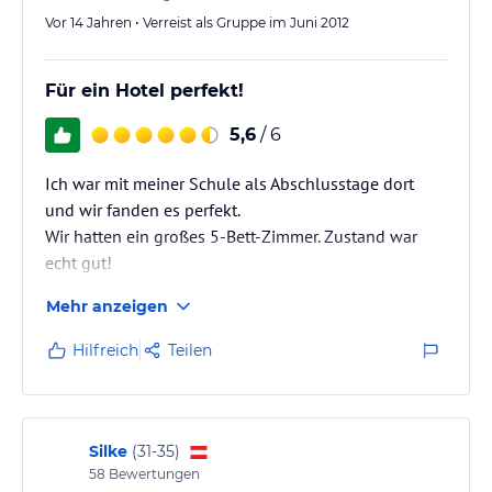
Vor 14 Jahren • Verreist als Gruppe im Juni 2012
Für ein Hotel perfekt!
5,6
/ 6
Ich war mit meiner Schule als Abschlusstage dort
und wir fanden es perfekt.
Wir hatten ein großes 5-Bett-Zimmer. Zustand war
echt gut!
An Sauberkeit habe ich ein paar Mengel, weil ich das
Mehr anzeigen
Zimmer sehr genau angesehen habe. Unter dem Bett
sind Sachen gelegen und es war auch an ein paar
Hilfreich
Teilen
Stellen ein bisschen zu viel staub.
Das Essen war dafür wieder sehr gut und man findet
sich leicht etwas, wenn es auch nur Salat sein sollte,
weil der glaube ich auch recht ausgiebig ist.
Silke
(
31-35
)
58
Bewertungen