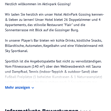
Herzlich willkommen im Aktivpark Güssing!
Wir laden Sie herzlich ein unser Hotel AktivPark Güssing kennen-
& lieben zu lernen! Unser Hotel bietet 26 Doppelzimmer und 4
Appartements, das stilvolle Restaurant "Flair" und die
Sonnenterrasse mit Blick auf die Güssinger Burg.
In unserer Player's Bar bieten wir kühle Drinks, köstliche Snacks,
Billardtische, Automaten, Kegelbahn und eine Videoleinwand mit
Sky Sportkanal.
Sportlich ist die Angebotspalette fast nicht zu vervollständigen.
Vom Fitnessraum (140 m²) über den Wellnessbereich mit Sauna
und Dampfbad, Tennis (indoor-Teppich & outdoor-Sand) über
Fußball Freiplätze (1 beheizter Kunstrasen & 1 Naturrasenplatz)
reicht das Angebot. Im Haus stehen noch 2 Squashcourts zur
Verfügung.
Mehr anzeigen
Des Weiteren steht die angeschlossene Mehrzweckhalle Güssing
den Hotelgästen zur Verfügung wo diverse Hallensportarten
ausgeübt werden können - von Basketball über Volleyball,
Informativste Bewertungen