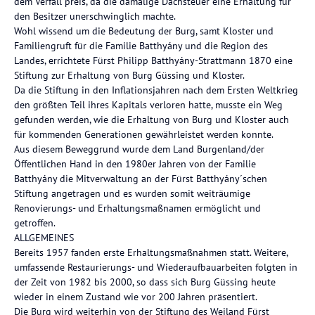
dem Verfall preis, da die damalige Dachsteuer eine Erhaltung für
den Besitzer unerschwinglich machte.
Wohl wissend um die Bedeutung der Burg, samt Kloster und
Familiengruft für die Familie Batthyány und die Region des
Landes, errichtete Fürst Philipp Batthyány-Strattmann 1870 eine
Stiftung zur Erhaltung von Burg Güssing und Kloster.
Da die Stiftung in den Inflationsjahren nach dem Ersten Weltkrieg
den größten Teil ihres Kapitals verloren hatte, musste ein Weg
gefunden werden, wie die Erhaltung von Burg und Kloster auch
für kommenden Generationen gewährleistet werden konnte.
Aus diesem Beweggrund wurde dem Land Burgenland/der
Öffentlichen Hand in den 1980er Jahren von der Familie
Batthyány die Mitverwaltung an der Fürst Batthyány´schen
Stiftung angetragen und es wurden somit weiträumige
Renovierungs- und Erhaltungsmaßnamen ermöglicht und
getroffen.
ALLGEMEINES
Bereits 1957 fanden erste Erhaltungsmaßnahmen statt. Weitere,
umfassende Restaurierungs- und Wiederaufbauarbeiten folgten in
der Zeit von 1982 bis 2000, so dass sich Burg Güssing heute
wieder in einem Zustand wie vor 200 Jahren präsentiert.
Die Burg wird weiterhin von der Stiftung des Weiland Fürst