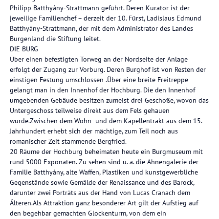
Philipp Batthyány-Strattmann geführt. Deren Kurator ist der
jeweilige Familienchef – derzeit der 10. Fürst, Ladislaus Edmund
Batthyány-Strattmann, der mit dem Administrator des Landes
Burgenland die Stiftung leitet.
DIE BURG
Über einen befestigten Torweg an der Nordseite der Anlage
erfolgt der Zugang zur Vorburg. Deren Burghof ist von Resten der
einstigen Festung umschlossen .Über eine breite Freitreppe
gelangt man in den Innenhof der Hochburg. Die den Innenhof
umgebenden Gebäude besitzen zumeist drei Geschoße, wovon das
Untergeschoss teilweise direkt aus dem Fels gehauen
wurde.Zwischen dem Wohn- und dem Kapellentrakt aus dem 15.
Jahrhundert erhebt sich der mächtige, zum Teil noch aus
romanischer Zeit stammende Bergfried.
20 Räume der Hochburg beheimaten heute ein Burgmuseum mit
rund 5000 Exponaten. Zu sehen sind u. a. die Ahnengalerie der
Familie Batthyány, alte Waffen, Plastiken und kunstgewerbliche
Gegenstände sowie Gemälde der Renaissance und des Barock,
darunter zwei Porträts aus der Hand von Lucas Cranach dem
Älteren.Als Attraktion ganz besonderer Art gilt der Aufstieg auf
den begehbar gemachten Glockenturm, von dem ein