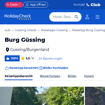
%
Deals
App öffnen
Kontakt
Hotel, Reiseziel
 Urlaub
Güssing Urlaub
Reisetipps Güssing
Reisetipp Burg Güssing
Burg Güssing
Güssing/Burgenland
100%
5,5
/ 6
24 Bewertungen
Reisetipp bewerten
Bilder hochladen
Reisetippübersicht
Bewertungen
Bilder
Hotels