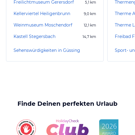
Freilichtmuseum Gerersdorf
5,1
km
Kellerviertel Heiligenbrunn
Therme A
9,0
km
Weinmuseum Moschendorf
Therme L
12,1
km
Kastell Stegersbach
Freibad F
14,7
km
Sehenswürdigkeiten in Güssing
Finde Deinen perfekten Urlaub