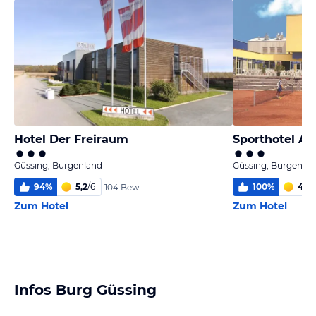
Hotel Der Freiraum
Sporthotel Ak
Güssing, Burgenland
Güssing, Burgenla
94
%
5,2
/
6
100
%
4,6
/
104 Bew.
Zum Hotel
Zum Hotel
Infos Burg Güssing