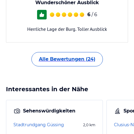
Wunderschöner Ausblick
6
/ 6
Herrliche Lage der Burg. Toller Ausblick
Alle Bewertungen (24)
Interessantes in der Nähe
Sehenswürdigkeiten
Spor
Stadtrundgang Güssing
Clusius-N
2,0
km