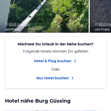
Bild melden
Bild m
von Franz
von Franz
Möchtest Du Urlaub in der Nähe buchen?
Folgende Hotels könnten Dir gefallen
Hotel & Flug buchen
Oder
Nur Hotel buchen
Hotel nähe Burg Güssing