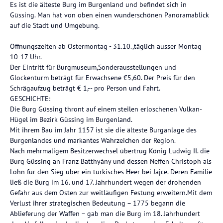
Es ist die älteste Burg im Burgenland und befindet sich in
Güssing. Man hat von oben einen wunderschönen Panoramablick
auf die Stadt und Umgebung.
Öffnungszeiten ab Ostermontag - 31.10.,täglich ausser Montag
10-17 Uhr.
Der Eintritt für Burgmuseum,Sonderausstellungen und
Glockenturm beträgt für Erwachsene €5,60. Der Preis für den
Schrägaufzug beträgt € 1,-- pro Person und Fahrt.
GESCHICHTE:
Die Burg Güssing thront auf einem steilen erloschenen Vulkan-
Hügel im Bezirk Güssing im Burgenland.
Mit ihrem Bau im Jahr 1157 ist sie die älteste Burganlage des
Burgenlandes und markantes Wahrzeichen der Region.
Nach mehrmaligem Besitzerwechsel übertrug König Ludwig II. die
Burg Güssing an Franz Batthyány und dessen Neffen Christoph als
Lohn für den Sieg über ein türkisches Heer bei Jajce. Deren Familie
ließ die Burg im 16. und 17. Jahrhundert wegen der drohenden
Gefahr aus dem Osten zur weitläufigen Festung erweitern.Mit dem
Verlust ihrer strategischen Bedeutung – 1775 begann die
Ablieferung der Waffen – gab man die Burg im 18. Jahrhundert