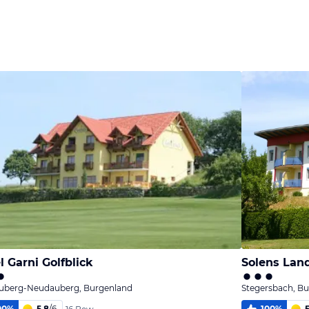
l Garni Golfblick
Solens Lan
uberg-Neudauberg, Burgenland
Stegersbach, B
00
%
5,8
/
6
100
%
5