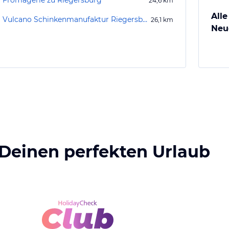
Fromagerie zu Riegersburg
24,6
km
Alle
Vulcano Schinkenmanufaktur Riegersburg
26,1
km
Neu
 Deinen perfekten Urlaub