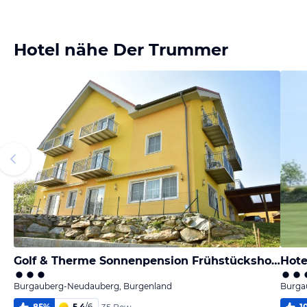
Bild
Bild
Bild
melden
melden
melden
von Elfriede
von Elfriede
von Elfriede
Hotel nähe Der Trummer
Golf & Therme Sonnenpension Frühstückshotel Burgauberg Stegersbach
Hote
Burgauberg-Neudauberg, Burgenland
Burga
85
%
5,4
/
6
1