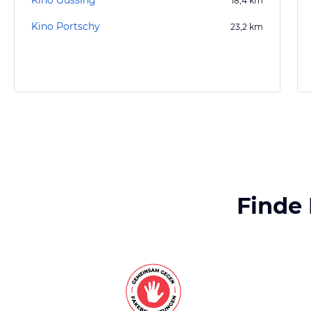
Kino Güssing
18,4
km
Kino Portschy
23,2
km
Finde