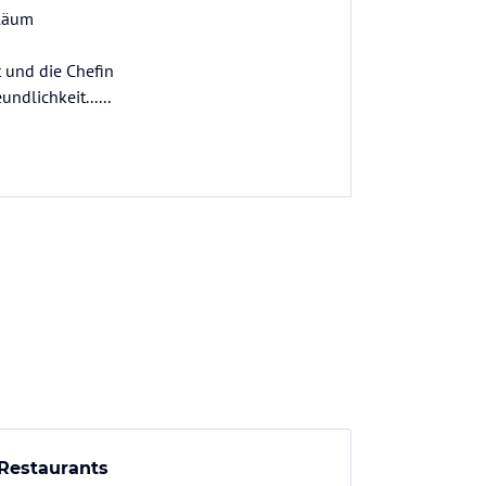
iläum
 und die Chefin
ndlichkeit......
Restaurants