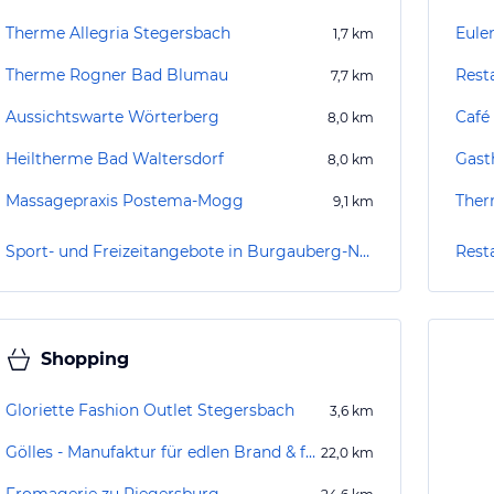
Therme Allegria Stegersbach
Eule
1,7
km
Therme Rogner Bad Blumau
Rest
7,7
km
Aussichtswarte Wörterberg
Café
8,0
km
Heiltherme Bad Waltersdorf
Gast
8,0
km
Massagepraxis Postema-Mogg
Ther
9,1
km
Sport- und Freizeitangebote in Burgauberg-Neudauberg
Rest
Shopping
Gloriette Fashion Outlet Stegersbach
3,6
km
Gölles - Manufaktur für edlen Brand & feinen Essig
22,0
km