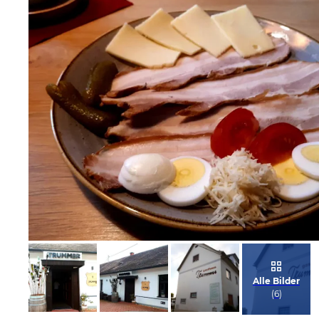
Bild melden
von Elfriede
Alle Bilder
(
6
)