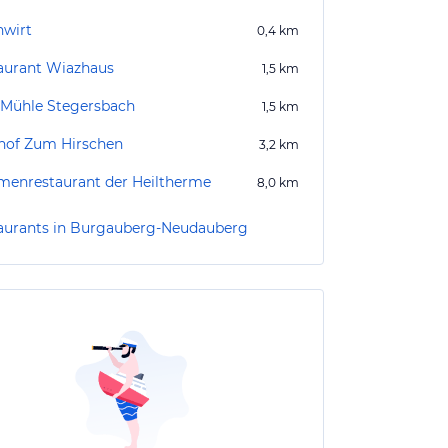
nwirt
0,4
km
aurant Wiazhaus
1,5
km
 Mühle Stegersbach
1,5
km
hof Zum Hirschen
3,2
km
menrestaurant der Heiltherme
8,0
km
aurants in Burgauberg-Neudauberg