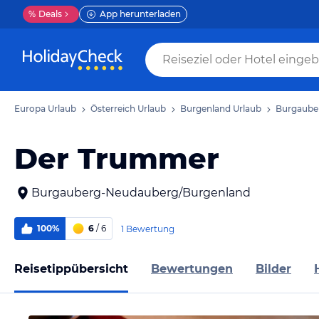
%
Deals
App herunterladen
Europa Urlaub
Österreich Urlaub
Burgenland Urlaub
Burgaube
Der Trummer
Burgauberg-Neudauberg/Burgenland
100%
6
/ 6
1 Bewertung
Reisetippübersicht
Bewertungen
Bilder