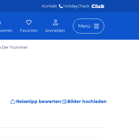
Kontakt
HolidayCheck 
Menü
werten
Favoriten
Anmelden
pp Der Trummer
Reisetipp bewerten
Bilder hochladen