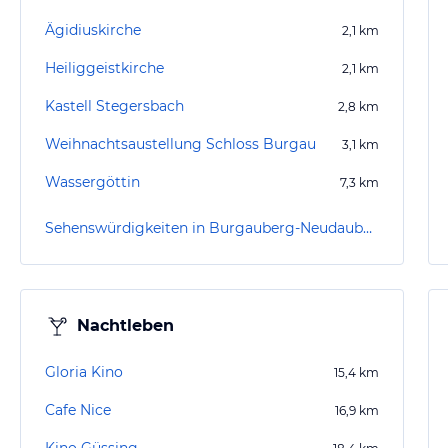
Ägidiuskirche
2,1
km
Heiliggeistkirche
2,1
km
Kastell Stegersbach
2,8
km
Weihnachtsaustellung Schloss Burgau
3,1
km
Wassergöttin
7,3
km
Sehenswürdigkeiten in Burgauberg-Neudauberg
Nachtleben
Gloria Kino
15,4
km
Cafe Nice
16,9
km