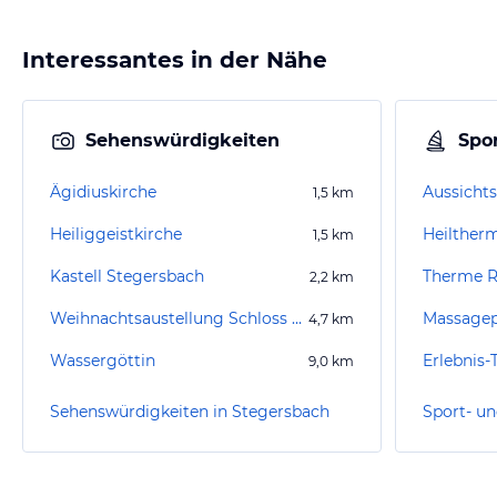
Interessantes in der Nähe
Sehenswürdigkeiten
Spor
Ägidiuskirche
Aussicht
1,5
km
Heiliggeistkirche
Heilther
1,5
km
Kastell Stegersbach
Therme 
2,2
km
Weihnachtsaustellung Schloss Burgau
Massagep
4,7
km
Wassergöttin
9,0
km
Sehenswürdigkeiten in Stegersbach