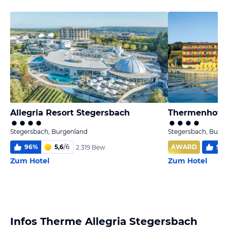
Allegria Resort Stegersbach
Thermenhotel
Stegersbach, Burgenland
Stegersbach, Burg
96
%
5,6
/
6
AWARD
99
2.319 Bew.
Zum Hotel
Zum Hotel
Infos Therme Allegria Stegersbach