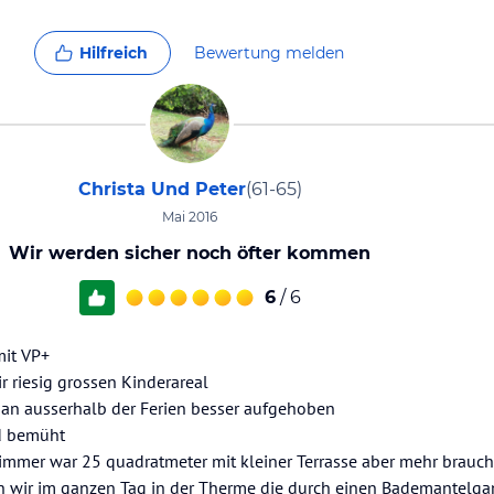
Hilfreich
Bewertung melden
Christa Und Peter
(61-65)
Mai 2016
Wir werden sicher noch öfter kommen
6
/ 6
mit VP+
 riesig grossen Kinderareal
man ausserhalb der Ferien besser aufgehoben
nd bemüht
mmer war 25 quadratmeter mit kleiner Terrasse aber mehr brauchen
n wir im ganzen Tag in der Therme die durch einen Bademantelgan