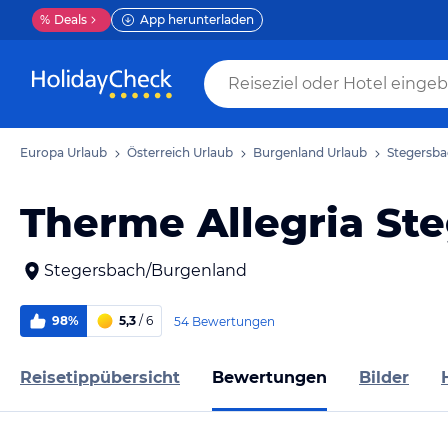
%
Deals
App herunterladen
Europa Urlaub
Österreich Urlaub
Burgenland Urlaub
Stegersba
Therme Allegria St
Stegersbach/Burgenland
98%
5,3
/ 6
54 Bewertungen
Reisetippübersicht
Bewertungen
Bilder