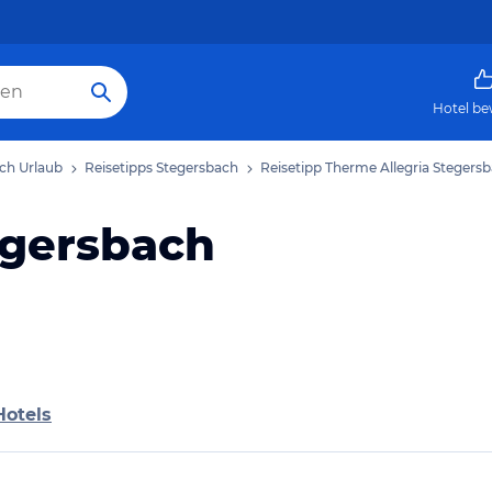
Hotel be
ch Urlaub
Reisetipps Stegersbach
Reisetipp Therme Allegria Stegers
egersbach
Hotels