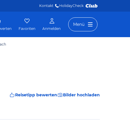
Kontakt
HolidayCheck 
Menü
werten
Favoriten
Anmelden
bach
Reisetipp bewerten
Bilder hochladen