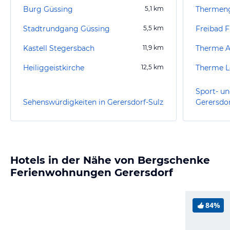
Burg Güssing
5,1
km
Stadtrundgang Güssing
5,5
km
Freibad F
Kastell Stegersbach
11,9
km
Therme A
Heiliggeistkirche
12,5
km
Therme L
Sport- un
Sehenswürdigkeiten in Gerersdorf-Sulz
Gerersdor
Hotels in der Nähe von Bergschenke
Ferienwohnungen Gerersdorf
84%