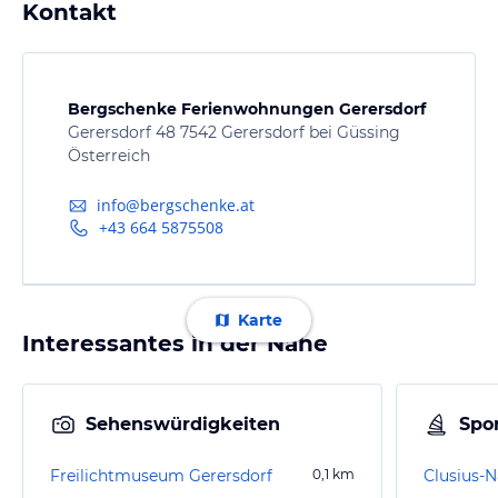
Kontakt
Bergschenke Ferienwohnungen Gerersdorf
Gerersdorf 48 7542 Gerersdorf bei Güssing
Österreich
info@bergschenke.at
+43 664 5875508
Karte
Interessantes in der Nähe
Sehenswürdigkeiten
Spor
Freilichtmuseum Gerersdorf
0,1
km
Clusius-N