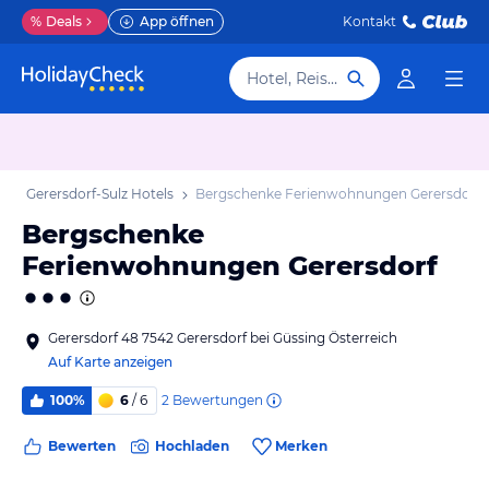
%
Deals
App öffnen
Kontakt
Hotel, Reiseziel
b
Gerersdorf-Sulz Hotels
Bergschenke Ferienwohnungen Gerersdorf
Bergschenke
Ferienwohnungen Gerersdorf
Gerersdorf 48 7542 Gerersdorf bei Güssing Österreich
Auf Karte anzeigen
2
Bewertungen
100%
6
/ 6
Bewerten
Hochladen
Merken