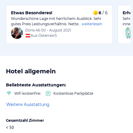
Etwas Besonderes!
6
/ 6
Erho
Wunderschöne Lage mit herrlichem Ausblick. Sehr
Sehr 
gutes Preis Leistungsverhältnis. Nette…
weiterlesen
innen
Doris
46-50
•
August 2021
Aus Österreich
Hotel allgemein
Beliebteste Ausstattungen:
Wifi kostenfrei
Kostenlose Parkplätze
Weitere Ausstattung
Gesamtzahl Zimmer
< 50