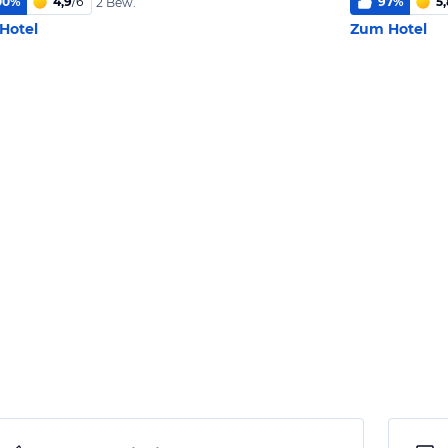
00
%
4,9
/
6
97
%
5,
2 Bew.
Hotel
Zum Hotel