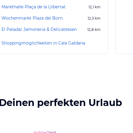
Markthalle Plaça de la Llibertat
12,1
km
Wochenmarkt Plaza del Born
12,3
km
El Paladar Jamoneria & Delicatessen
12,8
km
Shoppingmöglichkeiten in Cala Galdana
 Deinen perfekten Urlaub