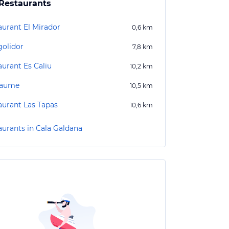
Restaurants
aurant El Mirador
0,6
km
golidor
7,8
km
aurant Es Caliu
10,2
km
Jaume
10,5
km
aurant Las Tapas
10,6
km
aurants in Cala Galdana