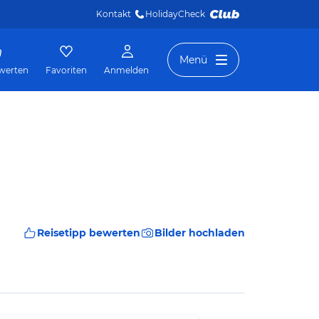
Kontakt
HolidayCheck 
Menü
werten
Favoriten
Anmelden
Reisetipp bewerten
Bilder hochladen