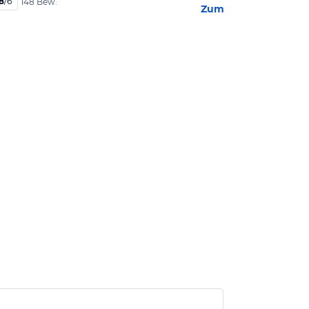
8
/
6
148 Bew.
Zum Hotel