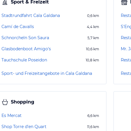
Sport & Freizeit
Stadtrundfahrt Cala Galdana
Rest
0,6
km
Camí de Cavalls
S'En
4,4
km
Schnorcheln Son Saura
Rest
5,7
km
Glasbodenboot Amigo's
Mr. 
10,6
km
Tauchschule Poseidon
Rest
10,8
km
Sport- und Freizeitangebote in Cala Galdana
Rest
Shopping
Es Mercat
6,6
km
Shop Torre d'en Quart
11,6
km