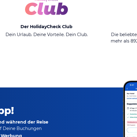
Der HolidayCheck Club
Dein Urlaub. Deine Vorteile. Dein Club.
Die beliebte
mehr als 8
pp!
und während der Reise
f Deine Buchungen
e Werbung