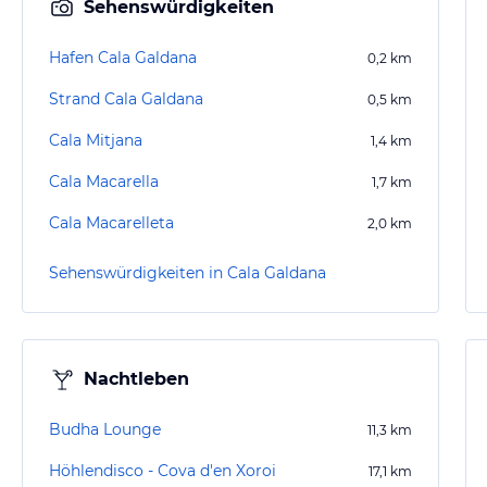
Sehenswürdigkeiten
Hafen Cala Galdana
0,2
km
Strand Cala Galdana
0,5
km
Cala Mitjana
1,4
km
Cala Macarella
1,7
km
Cala Macarelleta
2,0
km
Sehenswürdigkeiten in Cala Galdana
Nachtleben
Budha Lounge
11,3
km
Höhlendisco - Cova d'en Xoroi
17,1
km