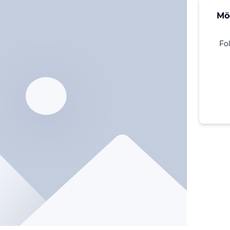
Mö
Fo