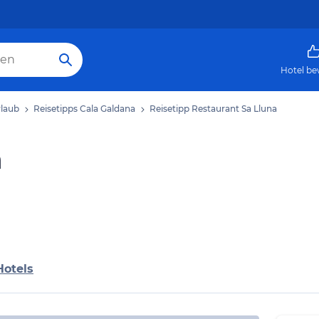
Hotel be
rlaub
Reisetipps Cala Galdana
Reisetipp Restaurant Sa Lluna
a
Hotels