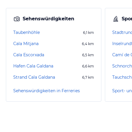
Sehenswürdigkeiten
Spor
Taubenhöhle
Stadtrund
6,1
km
Cala Mitjana
Inselrund
6,4
km
Cala Escorxada
Camí de C
6,5
km
Hafen Cala Galdana
Schnorch
6,6
km
Strand Cala Galdana
Tauchsch
6,7
km
Sehenswürdigkeiten in Ferreries