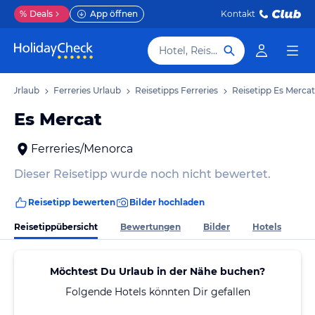
%
Deals
App öffnen
Kontakt
Hotel, Reiseziel
ca Urlaub
Ferreries Urlaub
Reisetipps Ferreries
Reisetipp Es Mercat
Es Mercat
Ferreries/Menorca
Dieser Reisetipp wurde noch nicht bewertet.
Reisetipp bewerten
Bilder hochladen
Reisetippübersicht
Bewertungen
Bilder
Hotels
Möchtest Du Urlaub in der Nähe buchen?
Folgende Hotels könnten Dir gefallen