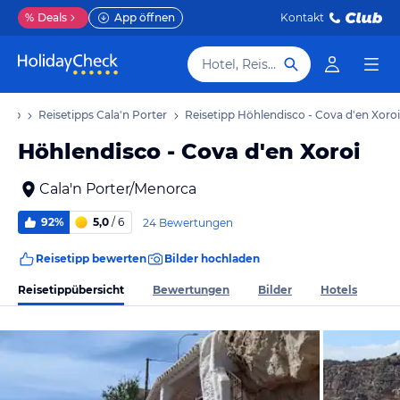
%
Deals
App öffnen
Kontakt
Hotel, Reiseziel
laub
Reisetipps Cala'n Porter
Reisetipp Höhlendisco - Cova d'en Xoroi
Höhlendisco - Cova d'en Xoroi
Cala'n Porter/Menorca
92%
5,0
/ 6
24 Bewertungen
Reisetipp bewerten
Bilder hochladen
Reisetippübersicht
Bewertungen
Bilder
Hotels