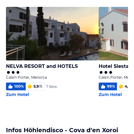
NELVA RESORT and HOTELS
Hotel Siesta 
Cala'n Porter, Menorca
Cala'n Porter, Men
100
%
5,9
/
6
99
%
4,0
/
6
7 Bew.
Zum Hotel
Zum Hotel
Infos Höhlendisco - Cova d'en Xoroi