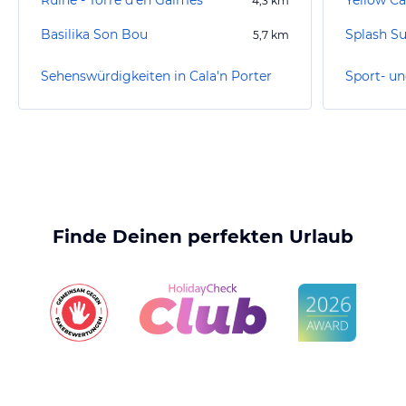
Ruine - Torre d'en Galmés
Yellow C
4,3
km
Basilika Son Bou
Splash S
5,7
km
Sehenswürdigkeiten in Cala'n Porter
Finde Deinen perfekten Urlaub