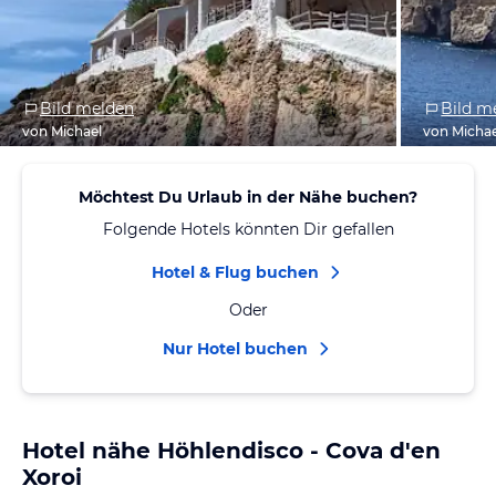
Bild melden
Bild m
von Michael
von Michae
Möchtest Du Urlaub in der Nähe buchen?
Folgende Hotels könnten Dir gefallen
Hotel & Flug buchen
Oder
Nur Hotel buchen
Hotel nähe Höhlendisco - Cova d'en
Xoroi