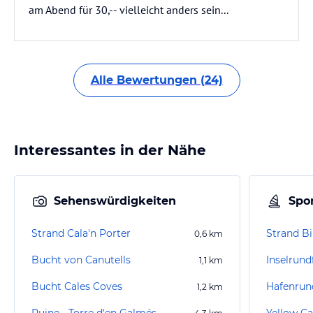
am Abend für 30,-- vielleicht anders sein...
Alle Bewertungen (24)
Interessantes in der Nähe
Sehenswürdigkeiten
Spor
Strand Cala'n Porter
Strand Bi
0,6
km
Bucht von Canutells
Inselrund
1,1
km
Bucht Cales Coves
Hafenrun
1,2
km