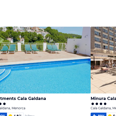
melden
melden
melden
von Julia &
von Julia &
von Julia &
Andreas
Andreas
Andreas
tments Cala Galdana
Galdana, Menorca
Cala Galdana, M
00
%
4,8
/
6
89
%
5