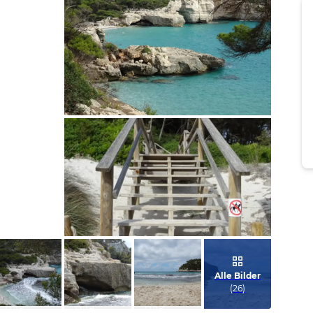
Bild melden
von Claudia
Bild melden
von Claudia
Alle Bilder
(
26
)
Bild
Bild
Bild