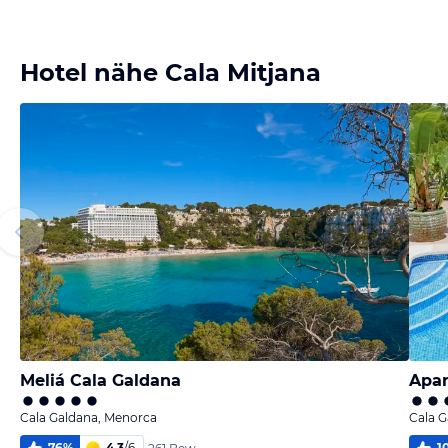
Bild
Bild
Bild
Bild
melden
melden
melden
melden
von Claudia
von Claudia
von Raed
von Jolana
Hotel nähe Cala Mitjana
Meliá Cala Galdana
Apar
Cala Galdana, Menorca
Cala 
76
%
4,3
/
6
1