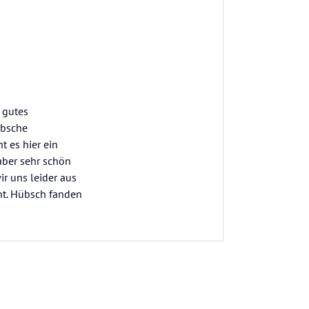
 gutes
übsche
t es hier ein
aber sehr schön
ir uns leider aus
nt. Hübsch fanden