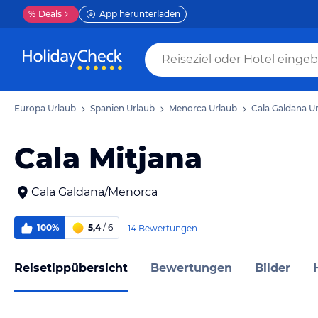
%
Deals
App herunterladen
Europa Urlaub
Spanien Urlaub
Menorca Urlaub
Cala Galdana U
Cala Mitjana
Cala Galdana/Menorca
100%
5,4
/ 6
14 Bewertungen
Reisetippübersicht
Bewertungen
Bilder