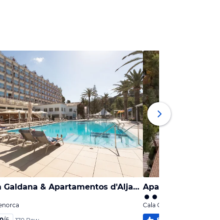
Minura Cala Galdana & Apartamentos d'Aljandar
Apartments Desm
enorca
Cala Galdana, Menorca
,0
/
6
87
%
4,7
/
6