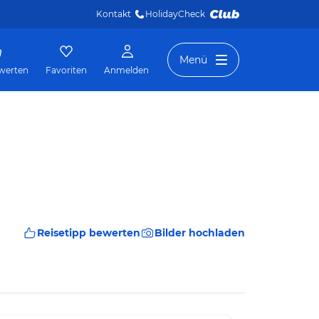
Kontakt
HolidayCheck 
Menü
werten
Favoriten
Anmelden
Reisetipp bewerten
Bilder hochladen