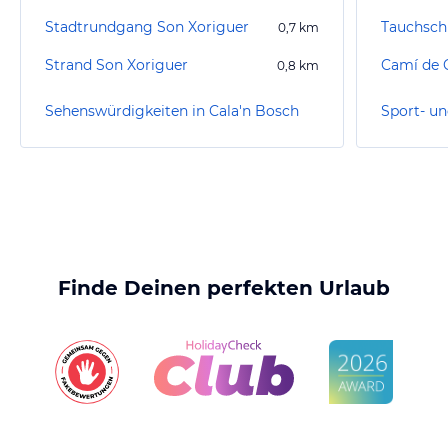
Stadtrundgang Son Xoriguer
Tauchsch
0,7
km
Strand Son Xoriguer
Camí de C
0,8
km
Sehenswürdigkeiten in Cala'n Bosch
Finde Deinen perfekten Urlaub