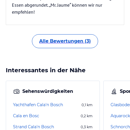
Essen abgerundet. „Mr. Jaume“ können wir nur
empfehlen!
Alle Bewertungen (3)
Interessantes in der Nähe
Sehenswürdigkeiten
Spor
Yachthafen Cala'n Bosch
Glasbode
0,1
km
Cala en Bosc
Aquarock
0,2
km
Strand Cala'n Bosch
Schnorch
0,3
km