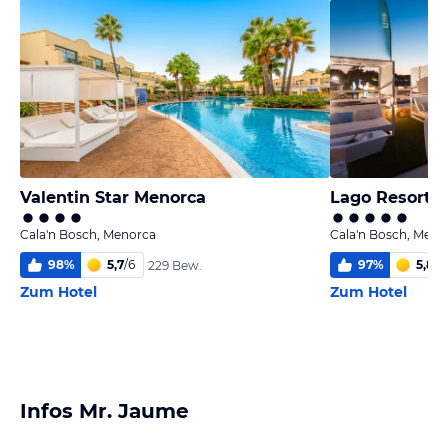
Valentin Star Menorca
Cala'n Bosch, Menorca
Cala'n Bosch, Meno
98
%
5,7
/
6
97
%
5,8
/
6
229 Bew.
Zum Hotel
Zum Hotel
Infos Mr. Jaume