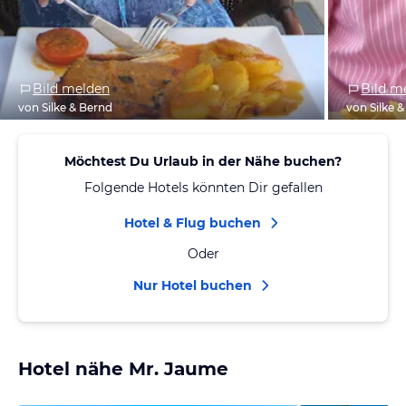
Bild melden
Bild m
von Silke & Bernd
von Silke 
Möchtest Du Urlaub in der Nähe buchen?
Folgende Hotels könnten Dir gefallen
Hotel & Flug buchen
Oder
Nur Hotel buchen
Hotel nähe Mr. Jaume