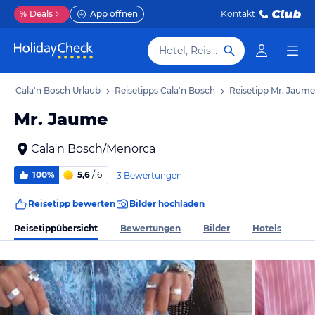
%
Deals
App öffnen
Kontakt
Hotel, Reiseziel
b
Cala'n Bosch Urlaub
Reisetipps Cala'n Bosch
Reisetipp Mr. Jaume
Mr. Jaume
Cala'n Bosch/Menorca
100%
5,6
/ 6
3 Bewertungen
Reisetipp bewerten
Bilder hochladen
Reisetippübersicht
Bewertungen
Bilder
Hotels