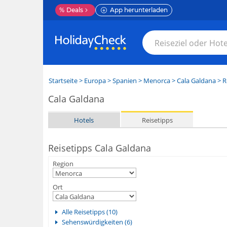
%
Deals
App herunterladen
Startseite
>
Europa
>
Spanien
>
Menorca
>
Cala Galdana
> R
Cala Galdana
Hotels
Reisetipps
Reisetipps Cala Galdana
Region
Ort
Alle Reisetipps (10)
Sehenswürdigkeiten (6)