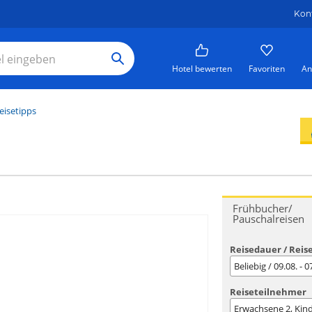
Kon
Hotel bewerten
Favoriten
An
eisetipps
Frühbucher/
Pauschalreisen
Reisedauer / Reis
Beliebig / 09.08. - 
Reiseteilnehmer
Erwachsene
2
, Kin