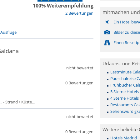
100% Weiterempfehlung
mitmachen und
2 Bewertungen
Ein Hotel bew
-
Ausflüge
Bilder zu die
Einen Reiseti
Galdana
Urlaubs- und Rei
nicht bewertet
Lastminute Cal
Pauschalreise C
0 Bewertungen
Frühbucher Cal
5 Sterne Hotels
4 Sterne Hotels
 - Strand / Küste...
Restaurants Cal
Sehenswürdigke
nicht bewertet
Weitere beliebte 
0 Bewertungen
Hotels Madrid