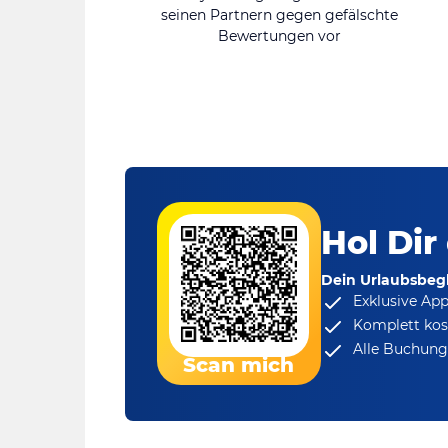
seinen Partnern gegen gefälschte
Bewertungen vor
Hol Dir
Dein Urlaubsbegl
Exklusive Ap
Komplett kos
Alle Buchungs
Scan mich