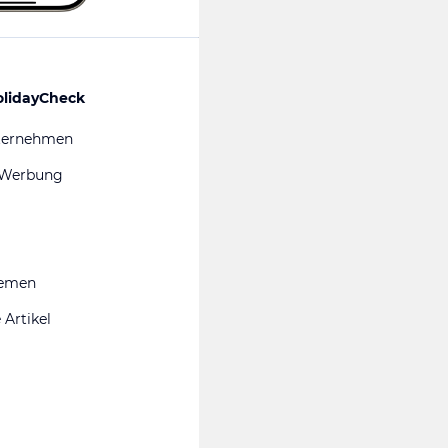
olidayCheck
ternehmen
 Werbung
hemen
 Artikel