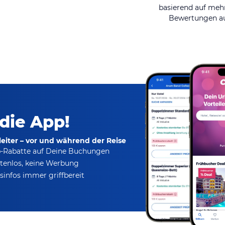
basierend auf mehr
Bewertungen au
 die App!
eiter – vor und während der Reise
p-Rabatte
auf Deine Buchungen
tenlos,
keine Werbung
infos immer griffbereit