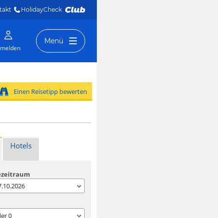
takt
HolidayCheck 
Menü
melden
Einen Reisetipp bewerten
Hotels
ezeitraum
07.10.2026
der
0