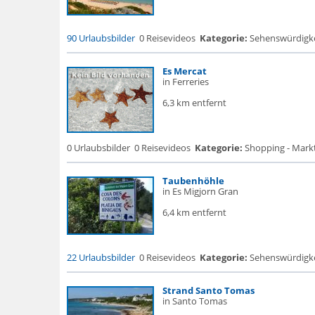
90 Urlaubsbilder
0 Reisevideos
Kategorie:
Sehenswürdigke..
Es Mercat
in Ferreries
6,3 km entfernt
0 Urlaubsbilder
0 Reisevideos
Kategorie:
Shopping - Markt
Taubenhöhle
in Es Migjorn Gran
6,4 km entfernt
22 Urlaubsbilder
0 Reisevideos
Kategorie:
Sehenswürdigke.
Strand Santo Tomas
in Santo Tomas