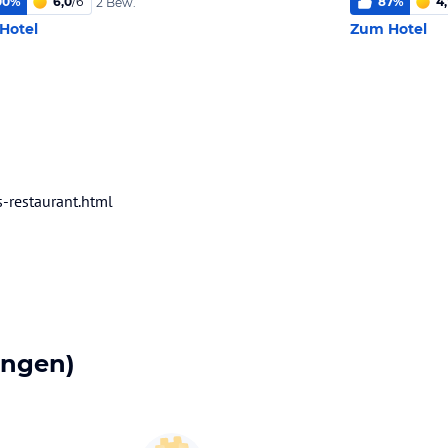
00
%
6,0
/
6
87
%
4,
2 Bew.
Hotel
Zum Hotel
-restaurant.html
ungen)