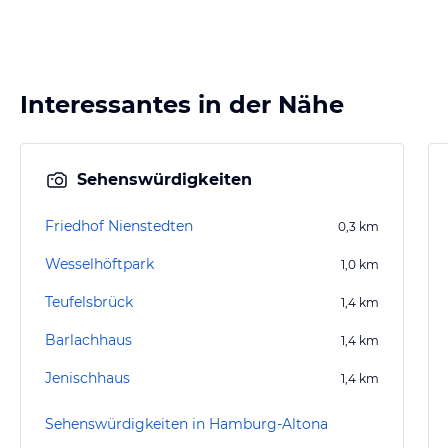
Interessantes in der Nähe
Sehenswürdigkeiten
Friedhof Nienstedten
0,3
km
Wesselhöftpark
1,0
km
Teufelsbrück
1,4
km
Barlachhaus
1,4
km
Jenischhaus
1,4
km
Sehenswürdigkeiten in Hamburg-Altona