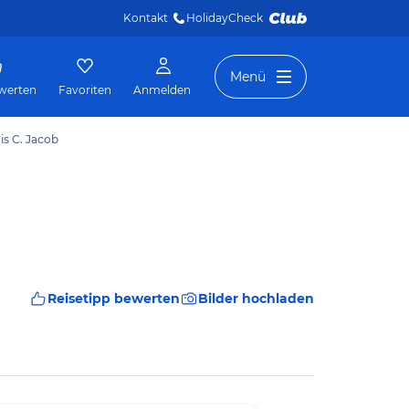
Kontakt
HolidayCheck 
Menü
werten
Favoriten
Anmelden
is C. Jacob
Reisetipp bewerten
Bilder hochladen