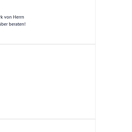
rk von Herrn
über beraten!