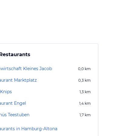
Restaurants
wirtschaft Kleines Jacob
0,0
km
aurant Marktplatz
0,3
km
 Knips
1,3
km
aurant Engel
1,4
km
hüs Teestuben
1,7
km
aurants in Hamburg-Altona