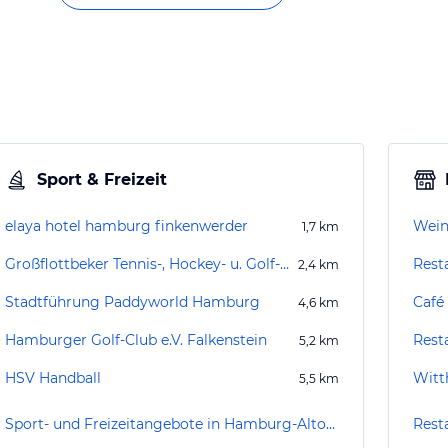
Sport & Freizeit
elaya hotel hamburg finkenwerder
Wein
1,7
km
Großflottbeker Tennis-, Hockey- u. Golf-Club e.V.
Rest
2,4
km
Stadtführung Paddyworld Hamburg
Café
4,6
km
Hamburger Golf-Club e.V. Falkenstein
Rest
5,2
km
HSV Handball
Witt
5,5
km
Sport- und Freizeitangebote in Hamburg-Altona
Rest