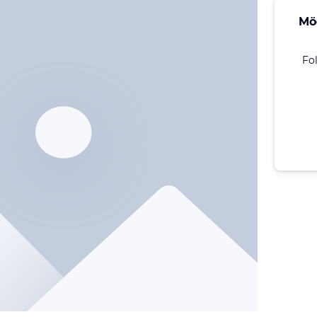
Mö
Fo