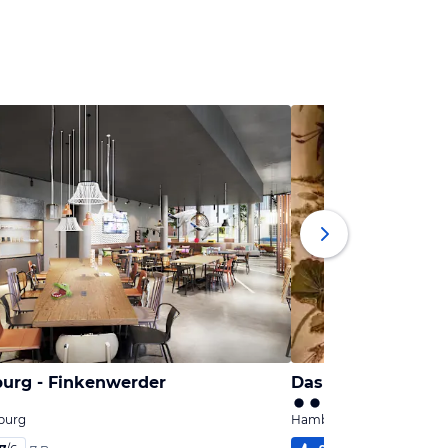
rg - Finkenwerder
Das Gästehaus de
burg
Hamburg, Hamburg