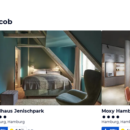
acob
haus Jenischpark
Moxy Hambu
rg, Hamburg
Hamburg, Ham