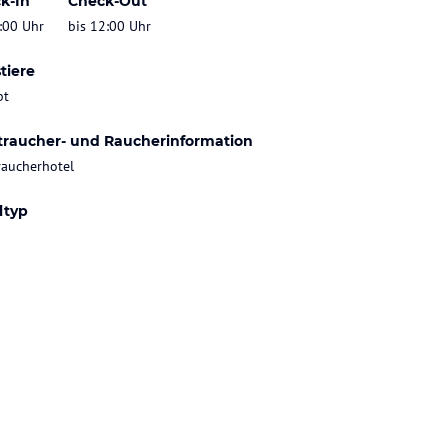
k-In
Check-Out
:00 Uhr
bis 12:00 Uhr
tiere
bt
traucher- und Raucherinformation
raucherhotel
ltyp