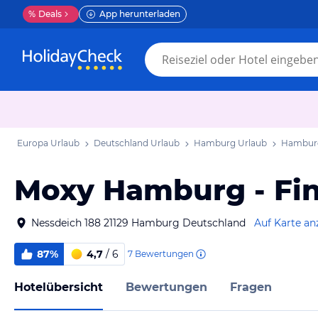
%
Deals
App herunterladen
Europa Urlaub
Deutschland Urlaub
Hamburg Urlaub
Hamburg
Moxy Hamburg - Fi
Nessdeich 188 21129 Hamburg Deutschland
Auf Karte an
87%
4,7
/ 6
7
Bewertungen
Hotelübersicht
Bewertungen
Fragen