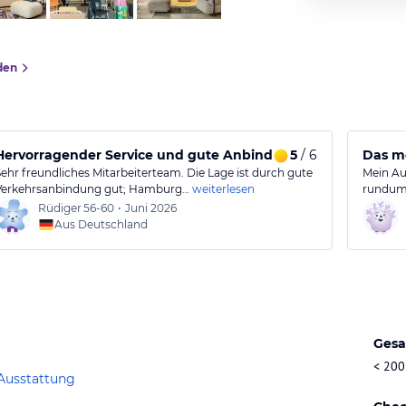
den
Aufenthalt
Hervorragender Service und gute Anbindung an die Stadt
5
/ 6
Das mo
Sehr freundliches Mitarbeiterteam. Die Lage ist durch gute
Mein Au
Verkehrsanbindung gut; Hamburg…
weiterlesen
rundum 
Rüdiger
56-60
•
Juni 2026
Aus Deutschland
Gesa
< 200
Ausstattung