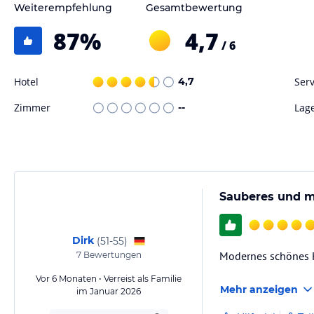
Weiterempfehlung
Gesamtbewertung
87
%
4,7
/ 6
Hotel
4,7
Serv
Zimmer
--
Lag
Sauberes und m
Dirk
(
51-55
)
Modernes schönes Ho
7
Bewertungen
Vor 6 Monaten • Verreist als Familie
Mehr anzeigen
im Januar 2026