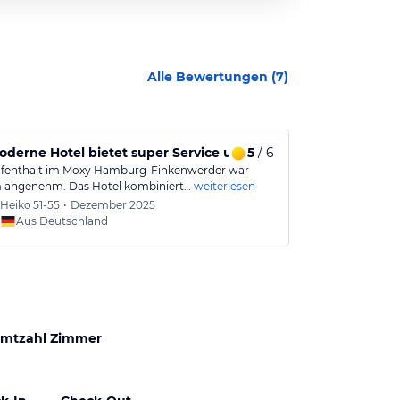
Alle Bewertungen (
7
)
derne Hotel bietet super Service und Komfort; das riesige A
5
/ 6
Mein Erlebn
fenthalt im Moxy Hamburg-Finkenwerder war
Es gibt keine 
angenehm. Das Hotel kombiniert…
weiterlesen
Frühstück mus
Heiko
51-55
•
Dezember 2025
Dirk
56
Aus Deutschland
Aus
mtzahl Zimmer