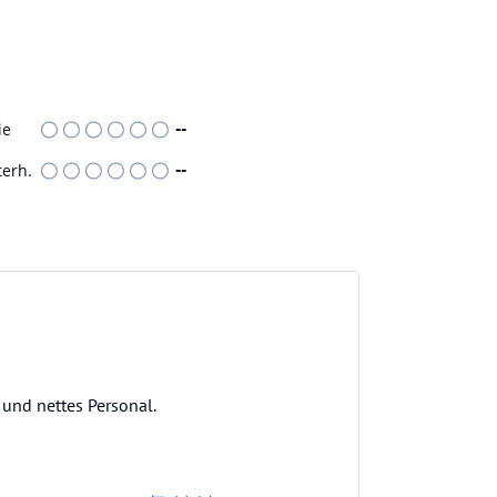
ie
--
terh.
--
 und nettes Personal.