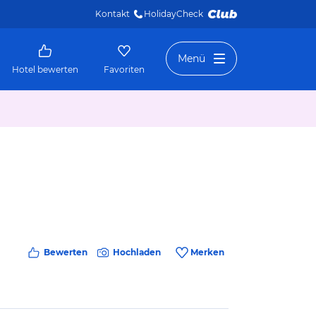
Kontakt
HolidayCheck 
Menü
Hotel bewerten
Favoriten
Bewerten
Hochladen
Merken