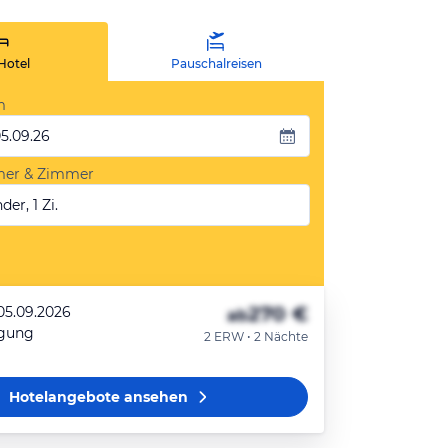
Hotel
Pauschalreisen
m
05.09.26
mer & Zimmer
der, 1 Zi.
270 €
 05.09.2026
ab
egung
2 ERW • 2 Nächte
Hotelangebote
ansehen