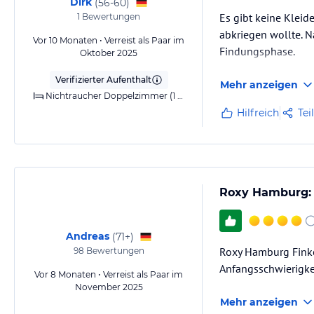
Dirk
(
56-60
)
Es gibt keine Klei
1
Bewertungen
abkriegen wollte. N
Vor 10 Monaten • Verreist als Paar im
Findungsphase.
Oktober 2025
Verifizierter Aufenthalt
Mehr anzeigen
Nichtraucher Doppelzimmer (1 Queensize-Bett)
Hilfreich
Tei
Roxy Hamburg: S
Andreas
(
71+
)
Roxy Hamburg Finken
98
Bewertungen
Anfangsschwierigke
Vor 8 Monaten • Verreist als Paar im
November 2025
Mehr anzeigen