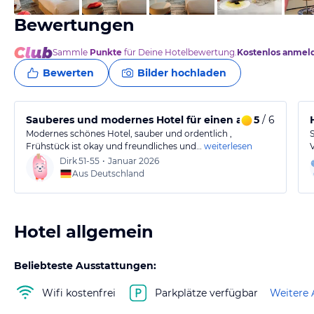
Bewertungen
Sammle
Punkte
für Deine Hotelbewertung.
Kostenlos anmel
Bewerten
Bilder hochladen
Sauberes und modernes Hotel für einen angenehmen 
5
/ 6
Modernes schönes Hotel, sauber und ordentlich ,
Frühstück ist okay und freundliches und…
weiterlesen
Dirk
51-55
•
Januar 2026
Aus Deutschland
Hotel allgemein
Beliebteste Ausstattungen:
Wifi kostenfrei
Parkplätze verfügbar
Weitere 