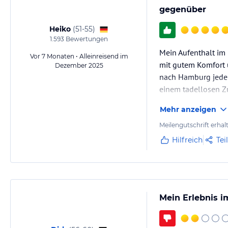
gegenüber
Heiko
(
51-55
)
1.593
Bewertungen
Mein Aufenthalt im
Vor 7 Monaten • Alleinreisend im
mit gutem Komfort u
Dezember 2025
nach Hamburg jeder
einem tadellosen Z
Mehr anzeigen
Meilengutschrift erhal
Hilfreich
Tei
Mein Erlebnis i