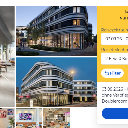
Nur 
Reisezeitrau
03.09.26 - 
Reiseteilneh
2 Erw, 0 Kin
von Expedia
Filter
03.09.2026 -
ohne Verpfl
Doubleroom
von Expedia