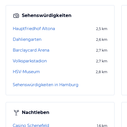
Sehenswürdigkeiten
Hauptfriedhof Altona
2,5
km
Dahliengarten
2,6
km
Barclaycard Arena
2,7
km
Volksparkstadion
2,7
km
HSV-Museum
2,8
km
Sehenswürdigkeiten in Hamburg
Nachtleben
Casino Schenefeld
1,6
km