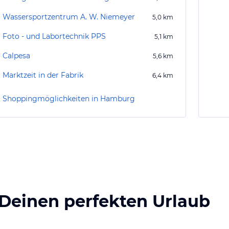
Wassersportzentrum A. W. Niemeyer
5,0
km
Foto - und Labortechnik PPS
5,1
km
Calpesa
5,6
km
Marktzeit in der Fabrik
6,4
km
Shoppingmöglichkeiten in Hamburg
 Deinen perfekten Urlaub