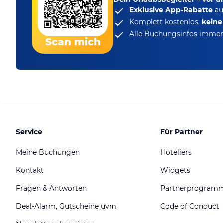
Exklusive App-Rabatte
au
Komplett kostenlos,
kein
Alle Buchungsinfos immer 
Scan mich
Service
Für Partner
Meine Buchungen
Hoteliers
Kontakt
Widgets
Fragen & Antworten
Partnerprogram
Deal-Alarm, Gutscheine uvm.
Code of Conduct