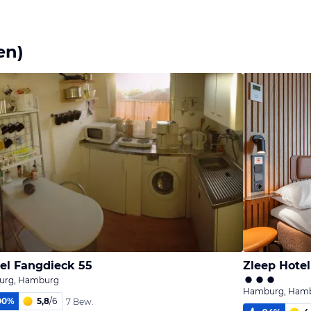
en)
el Fangdieck 55
Zleep Hote
rg, Hamburg
Hamburg, Ham
00
%
5,8
/
6
7 Bew.