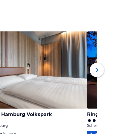
l Hamburg Volkspark
Ringhotel Klövens
burg
Schenefeld, Schleswig-Hol