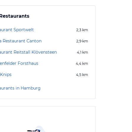
Restaurants
aurant Sportwelt
2,3
km
a Restaurant Canton
2,9
km
aurant Reitstall Klövensteen
4,1
km
enfelder Forsthaus
4,4
km
 Knips
4,5
km
aurants in Hamburg