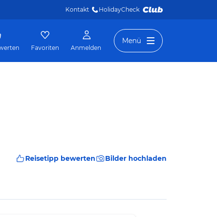
Kontakt
HolidayCheck 
Menü
werten
Favoriten
Anmelden
Reisetipp bewerten
Bilder hochladen