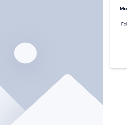
Mö
Fo