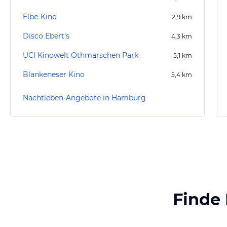
Elbe-Kino
2,9
km
Disco Ebert's
4,3
km
UCI Kinowelt Othmarschen Park
5,1
km
Blankeneser Kino
5,4
km
Nachtleben-Angebote in Hamburg
Finde