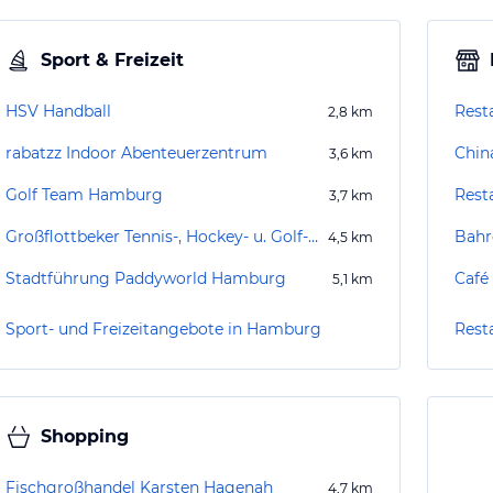
Sport & Freizeit
HSV Handball
Rest
2,8
km
rabatzz Indoor Abenteuerzentrum
Chin
3,6
km
Golf Team Hamburg
Rest
3,7
km
Großflottbeker Tennis-, Hockey- u. Golf-Club e.V.
Bahr
4,5
km
Stadtführung Paddyworld Hamburg
Café
5,1
km
Sport- und Freizeitangebote in Hamburg
Rest
Shopping
Fischgroßhandel Karsten Hagenah
4,7
km