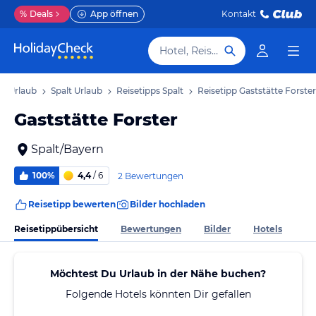
%
Deals
App öffnen
Kontakt
Hotel, Reiseziel
n Urlaub
Spalt Urlaub
Reisetipps Spalt
Reisetipp Gaststätte Forster
Gaststätte Forster
Spalt/Bayern
100%
4,4
/ 6
2 Bewertungen
Reisetipp bewerten
Bilder hochladen
Reisetippübersicht
Bewertungen
Bilder
Hotels
Möchtest Du Urlaub in der Nähe buchen?
Folgende Hotels könnten Dir gefallen