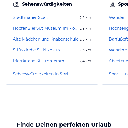
Sehenswürdigkeiten
Spor
Stadtmauer Spalt
Wandern 
2,2
km
HopfenBierGut Museum im Kornhaus Spalt
Hochseil
2,3
km
Alte Mädchen und Knabenschule
Barfußpf
2,3
km
Stiftskirche St. Nikolaus
Wandern 
2,3
km
Pfarrkirche St. Emmeram
Abenteue
2,4
km
Sehenswürdigkeiten in Spalt
Sport- un
Finde Deinen perfekten Urlaub