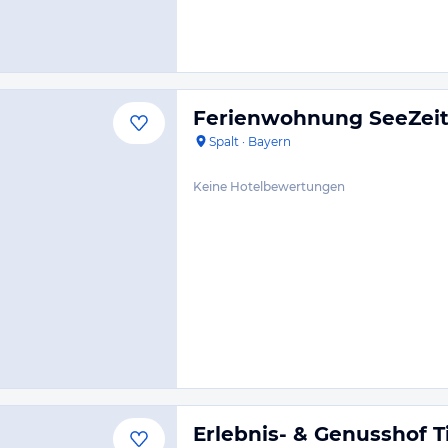
Ferienwohnung SeeZei
Spalt
·
Bayern
Keine Hotelbewertungen
Erlebnis- & Genusshof T