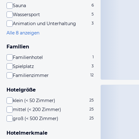
Sauna
6
Wassersport
5
Animation und Unterhaltung
3
Alle 8 anzeigen
Familien
Familienhotel
1
Spielplatz
3
Familienzimmer
12
Hotelgröße
klein (< 50 Zimmer)
25
mittel (< 200 Zimmer)
25
groß (< 500 Zimmer)
25
Hotelmerkmale