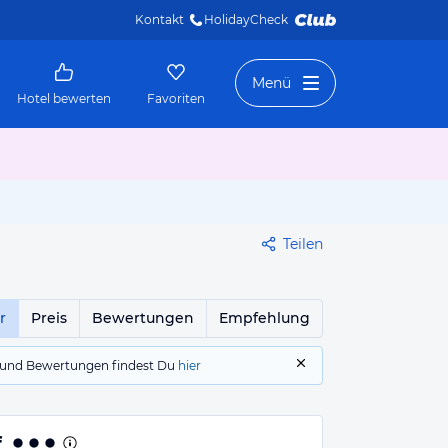
Kontakt
HolidayCheck 
Menü
Hotel bewerten
Favoriten
Teilen
r
Preis
Bewertungen
Empfehlung
gs und Bewertungen findest Du
hier
f