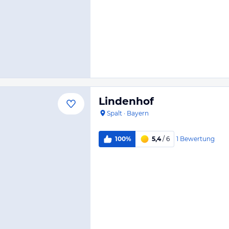
Lindenhof
Spalt
·
Bayern
1
Bewertung
100%
5,4
/ 6