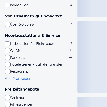
Indoor Pool
2
Von Urlaubern gut bewertet
Über 5,0 von 6
3
Hotelausstattung & Service
Ladestation für Elektroautos
2
WLAN
21
Parkplatz
24
Hoteleigener Flughafentransfer
1
Restaurant
2
Alle 12 anzeigen
Freizeitangebote
Wellness
1
Fitnesscenter
2