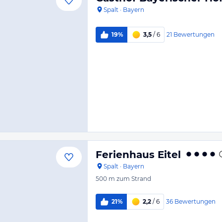
Spalt
·
Bayern
21
Bewertungen
19%
3,5
/ 6
Ferienhaus Eitel
Spalt
·
Bayern
500 m
zum Strand
36
Bewertungen
21%
2,2
/ 6