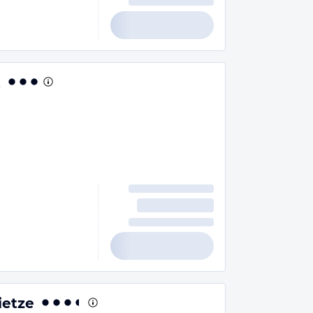
t
ietze