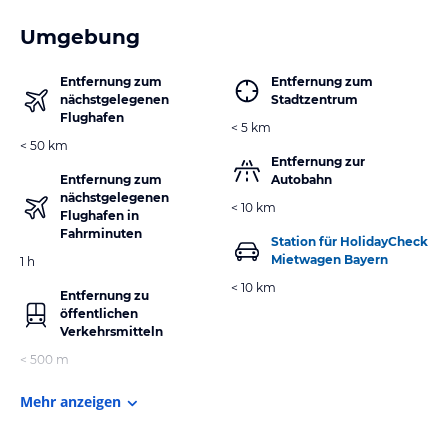
Umgebung
Entfernung zum
Entfernung zum
nächstgelegenen
Stadtzentrum
Flughafen
< 5 km
< 50 km
Entfernung zur
Entfernung zum
Autobahn
nächstgelegenen
< 10 km
Flughafen in
Fahrminuten
Station für HolidayCheck
Mietwagen Bayern
1 h
< 10 km
Entfernung zu
öffentlichen
Verkehrsmitteln
< 500 m
Mehr anzeigen