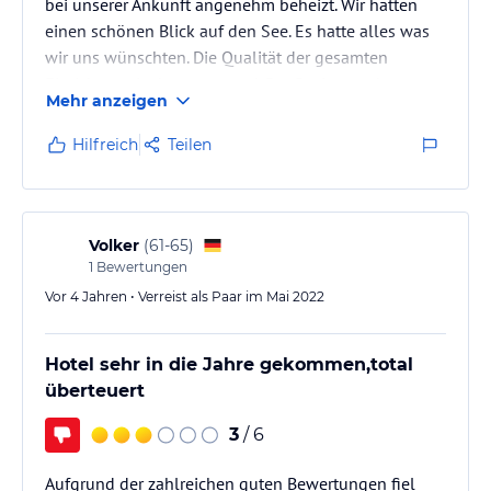
bei unserer Ankunft angenehm beheizt. Wir hatten
einen schönen Blick auf den See. Es hatte alles was
wir uns wünschten. Die Qualität der gesamten
Einrichtung ist hervorragend. Der Besitzer gab uns
Mehr anzeigen
viel Infomaterial und Informationen für unseren
Aufenthalt.
Hilfreich
Teilen
Volker
(
61-65
)
1
Bewertungen
Vor 4 Jahren • Verreist als Paar im Mai 2022
Hotel sehr in die Jahre gekommen,total
überteuert
3
/ 6
Aufgrund der zahlreichen guten Bewertungen fiel