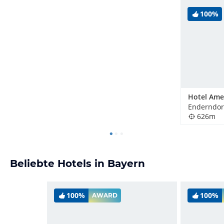
100%
Enderndor
626m
Beliebte Hotels in Bayern
100%
100%
AWARD