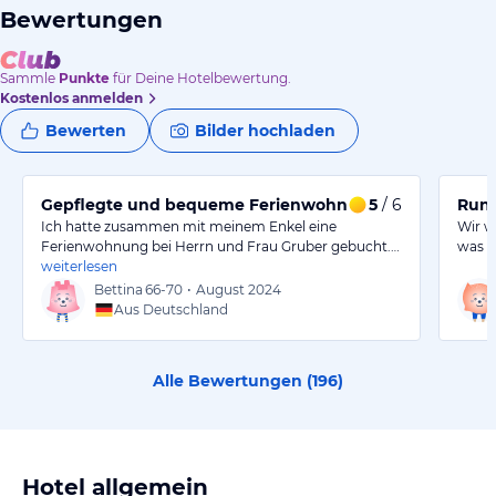
Bewertungen
Sammle
Punkte
für Deine Hotelbewertung.
Kostenlos anmelden
Bewerten
Bilder hochladen
Gepflegte und bequeme Ferienwohnung mit netten Ve
5
/ 6
Run
Ich hatte zusammen mit meinem Enkel eine
Wir w
Ferienwohnung bei Herrn und Frau Gruber gebucht.…
was d
weiterlesen
Bettina
66-70
•
August 2024
Aus Deutschland
Alle Bewertungen (
196
)
Hotel allgemein