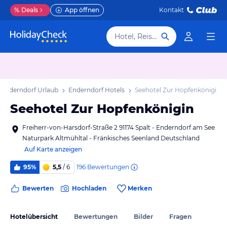
%
Deals
App öffnen
Kontakt
Hotel, Reiseziel
Enderndorf Urlaub
Enderndorf Hotels
Seehotel Zur Hopfenkönigin
Seehotel Zur Hopfenkönigin
Freiherr-von-Harsdorf-Straße 2 91174 Spalt - Enderndorf am See
Naturpark Altmühltal - Fränkisches Seenland Deutschland
Auf Karte anzeigen
196
Bewertungen
95%
5,5
/ 6
Bewerten
Hochladen
Merken
Hotelübersicht
Bewertungen
Bilder
Fragen