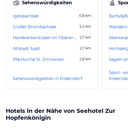
Sehenswürdigkeiten
Spor
Igelsbachsee
0,8
km
Barfußpf
Großer Brombachsee
2,4
km
Wandern 
Handwerkerstuben im Oberen Torturm
2,7
km
Abenteue
Altstadt Spalt
2,7
km
Hochseil
Pfarrkirche St. Emmeram
2,8
km
Sport- un
Sehenswürdigkeiten in Enderndorf
Enderndo
Hotels in der Nähe von Seehotel Zur
Hopfenkönigin