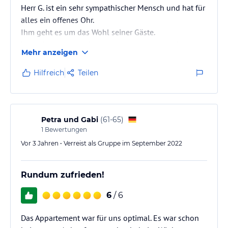
Herr G. ist ein sehr sympathischer Mensch und hat für
alles ein offenes Ohr.
Ihm geht es um das Wohl seiner Gäste.
Wir haben es genießen können und wohl gefühlt
Mehr anzeigen
und schon lange nicht mehr so gut geschlafen,
(Top Matrazzen, gute Luft und Ruhe )
Hilfreich
Teilen
Die Wohnung sehr sauber und gut ausgestattet.
Service super, viel Auslauf für unsere Gipsy.
Wir kommen wieder.
Wilhelm und Claudia Fr. aus Uhingen.
Petra und Gabi
(
61-65
)
1
Bewertungen
Vor 3 Jahren • Verreist als Gruppe im September 2022
Rundum zufrieden!
6
/ 6
Das Appartement war für uns optimal. Es war schon