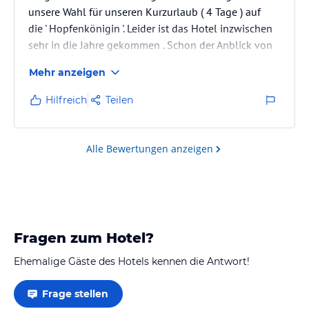
unsere Wahl für unseren Kurzurlaub ( 4 Tage ) auf
die ' Hopfenkönigin '. Leider ist das Hotel inzwischen
sehr in die Jahre gekommen . Schon der Anblick von
aussen ist sehr ernüchternd. Ein neuer Anstrich wäre
Mehr anzeigen
dringend nötig . Zudem scheinen die Aussenanlagen
auch nicht mehr groß gepflegt zu werden . So spriesst
Hilfreich
Teilen
das Unkraut auf und um die Wohnungsterassen .
Dies ist alles kein 4 Sterne Niveau .
Die Wohnung war sauber und die Lage ist sehr ruhig .
Alle Bewertungen anzeigen
Während…
Fragen zum Hotel?
Ehemalige Gäste des Hotels kennen die Antwort!
Frage stellen