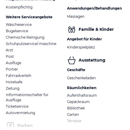
Kostenpflichtig
Anwendungen/Behandlungen
Massagen
Weitere Serviceangebote
Wäscheservice
Familie & Kinder
Bügelservice
Chemische Reinigung
Angebot für Kinder
Schuhputzservice/-maschine
Kinderspielplatz
Arzt
Post
Ausstattung
Ausflüge
Portier
Geschäfte
Fahrradverleih
Geschenkeladen
Hotelsafe
Räumlichkeiten
Zeitung
Informationsschalter für
Aufenthaltsraum
Ausflüge
Gepäckraum
Ticketservice
Bibliothek
Autovermietung
Garten
Terrasse
Parken