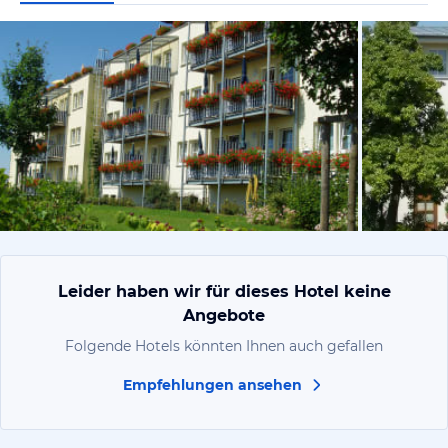
vom Hotelie
Leider haben wir für dieses Hotel keine
Angebote
Folgende Hotels könnten Ihnen auch gefallen
Empfehlungen ansehen