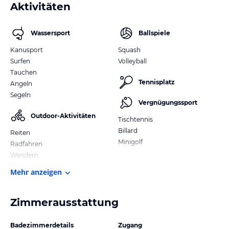
Aktivitäten
Wassersport
Ballspiele
Kanusport
Squash
Surfen
Volleyball
Tauchen
Tennisplatz
Angeln
Segeln
Vergnügungssport
Outdoor-Aktivitäten
Tischtennis
Billard
Reiten
Minigolf
Radfahren
Wandern
Mehr anzeigen
Zimmerausstattung
Badezimmerdetails
Zugang