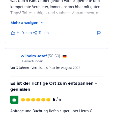
was durch Fam. Gruber geführt wird. Supernette und
kompetente Vermieter, immer ansprechbar mit guten
Hinweis:
Allgemeine und unverbindliche
Tipps! Tolles, ruhiges und sauberes Appartement, mit
Hoteliers-/Veranstalter-/Kataloginformationen. Alle Angaben
einem schönen Blick auf den See. Beate & Charlie
ohne Gewähr und ohne Prüfung durch HolidayCheck. Bitte
Mehr anzeigen
(Karl)
lies vor der Buchung die verbindlichen
Angebotsdetails
des
jeweiligen Veranstalters.
Hilfreich
Teilen
Wilhelm Josef
(
56-60
)
1
Bewertungen
Vor 3 Jahren • Verreist als Paar im August 2022
Es ist der richtige Ort zum entspannen +
genießen
6
/ 6
Anfrage und Buchung liefen super über Herrn G.