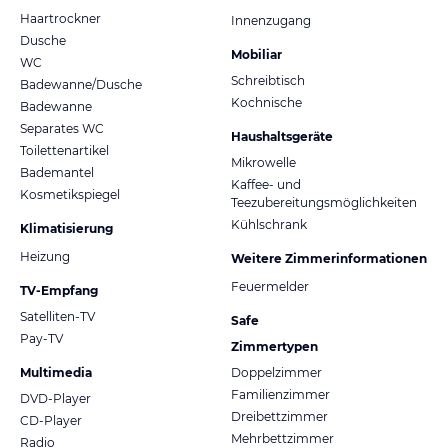
Haartrockner
Innenzugang
Dusche
Mobiliar
WC
Schreibtisch
Badewanne/Dusche
Kochnische
Badewanne
Separates WC
Haushaltsgeräte
Toilettenartikel
Mikrowelle
Bademantel
Kaffee- und
Kosmetikspiegel
Teezubereitungsmöglichkeiten
Kühlschrank
Klimatisierung
Heizung
Weitere Zimmerinformationen
Feuermelder
TV-Empfang
Satelliten-TV
Safe
Pay-TV
Zimmertypen
Multimedia
Doppelzimmer
Familienzimmer
DVD-Player
Dreibettzimmer
CD-Player
Mehrbettzimmer
Radio