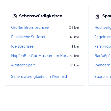
Sehenswürdigkeiten
Spor
Großer Brombachsee
Hochseil
3,9
km
Filialkirche St. Josef
4,1
km
Igelsbachsee
Familygo
4,8
km
HopfenBierGut Museum im Kornhaus Spalt
Barfußpf
5,1
km
Altstadt Spalt
Wandern 
5,1
km
Sehenswürdigkeiten in Pleinfeld