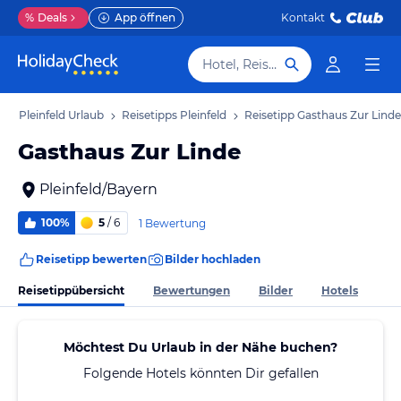
%
Deals
App öffnen
Kontakt
Hotel, Reiseziel
b
Pleinfeld Urlaub
Reisetipps Pleinfeld
Reisetipp Gasthaus Zur Linde
Gasthaus Zur Linde
Pleinfeld/Bayern
100%
5
/ 6
1 Bewertung
Reisetipp bewerten
Bilder hochladen
Reisetippübersicht
Bewertungen
Bilder
Hotels
Möchtest Du Urlaub in der Nähe buchen?
Folgende Hotels könnten Dir gefallen