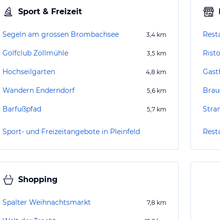
Sport & Freizeit
Segeln am grossen Brombachsee
Rest
3,4
km
Golfclub Zollmühle
Rist
3,5
km
Hochseilgarten
Gast
4,8
km
Wandern Enderndorf
Brau
5,6
km
Barfußpfad
Stra
5,7
km
Sport- und Freizeitangebote in Pleinfeld
Resta
Shopping
Spalter Weihnachtsmarkt
7,8
km