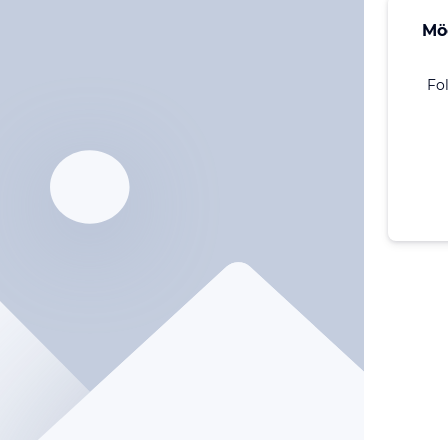
Mö
Fo