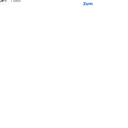
,9
/
6
7 Bew.
Zum Hotel