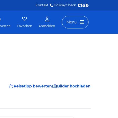
Kontakt
HolidayCheck 
Menü
werten
Favoriten
Anmelden
Reisetipp bewerten
Bilder hochladen