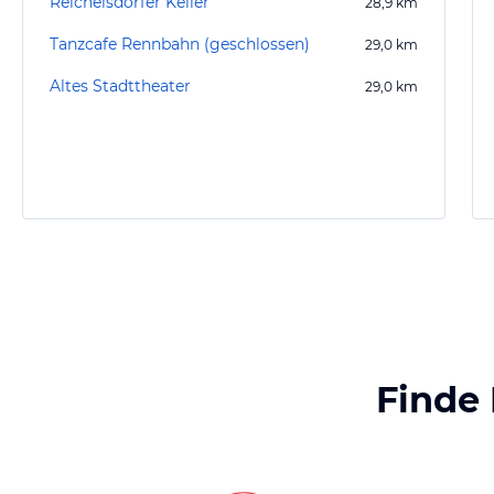
Reichelsdorfer Keller
28,9
km
Tanzcafe Rennbahn (geschlossen)
29,0
km
Altes Stadttheater
29,0
km
Finde