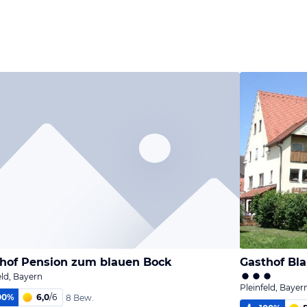
hof Pension zum blauen Bock
Gasthof Bl
eld, Bayern
Pleinfeld, Bayer
00
%
6,0
/
6
8 Bew.