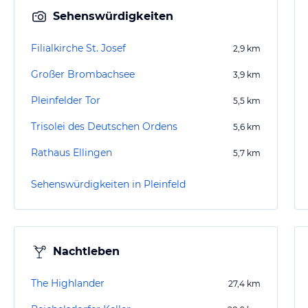
Sehenswürdigkeiten
Filialkirche St. Josef
2,9
km
Großer Brombachsee
3,9
km
Pleinfelder Tor
5,5
km
Trisolei des Deutschen Ordens
5,6
km
Rathaus Ellingen
5,7
km
Sehenswürdigkeiten in Pleinfeld
Nachtleben
The Highlander
27,4
km