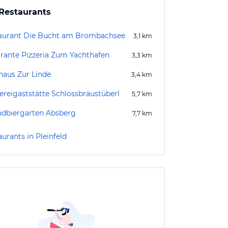
Restaurants
aurant Die Bucht am Brombachsee
3,1
km
orante Pizzeria Zum Yachthafen
3,3
km
haus Zur Linde
3,4
km
ereigaststätte Schlossbräustüberl
5,7
km
ndbiergarten Absberg
7,7
km
urants in Pleinfeld