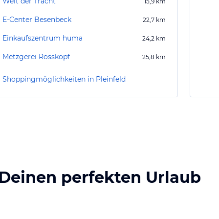
Welt der Tracht
15,9
km
E-Center Besenbeck
22,7
km
Einkaufszentrum huma
24,2
km
Metzgerei Rosskopf
25,8
km
Shoppingmöglichkeiten in Pleinfeld
 Deinen perfekten Urlaub