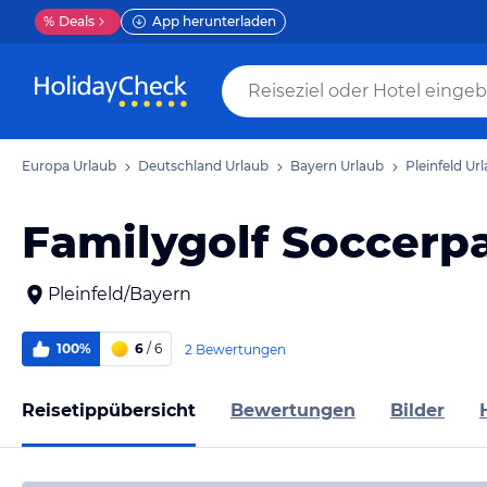
%
Deals
App herunterladen
Europa Urlaub
Deutschland Urlaub
Bayern Urlaub
Pleinfeld Ur
Familygolf Soccerp
Pleinfeld/Bayern
100%
6
/ 6
2 Bewertungen
Reisetippübersicht
Bewertungen
Bilder