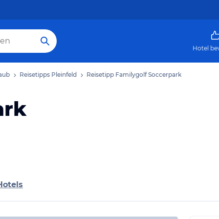
Hotel be
laub
Reisetipps Pleinfeld
Reisetipp Familygolf Soccerpark
ark
Hotels