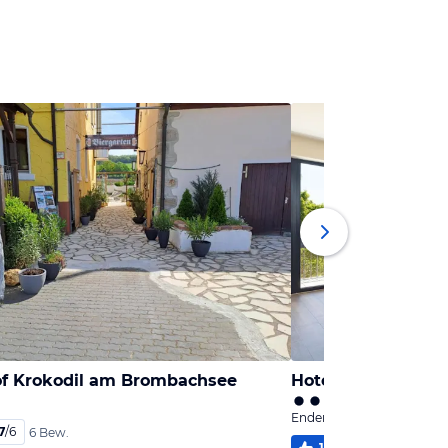
f Krokodil am Brombachsee
Enderndorf, Bayern
7
/
6
6 Bew.
100
%
4
/
6