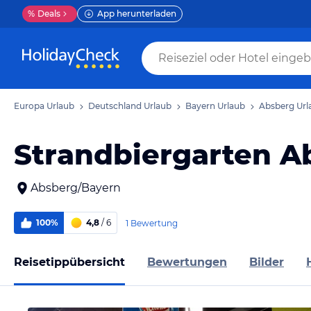
%
Deals
App herunterladen
Europa Urlaub
Deutschland Urlaub
Bayern Urlaub
Absberg Url
Strandbiergarten A
Absberg/Bayern
100%
4,8
/ 6
1 Bewertung
Reisetippübersicht
Bewertungen
Bilder