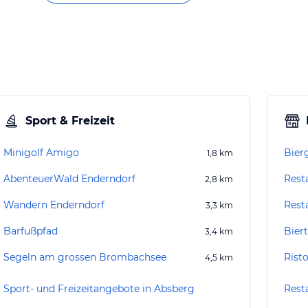
Sport & Freizeit
Minigolf Amigo
Bier
1,8
km
AbenteuerWald Enderndorf
Rest
2,8
km
Wandern Enderndorf
Rest
3,3
km
Barfußpfad
Bier
3,4
km
Segeln am grossen Brombachsee
Rist
4,5
km
Sport- und Freizeitangebote in Absberg
Rest