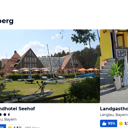
berg
ndhotel Seehof
Landgastho
Langlau, Bayern
u, Bayern
95
%
5,
6
%
4,5
/
6