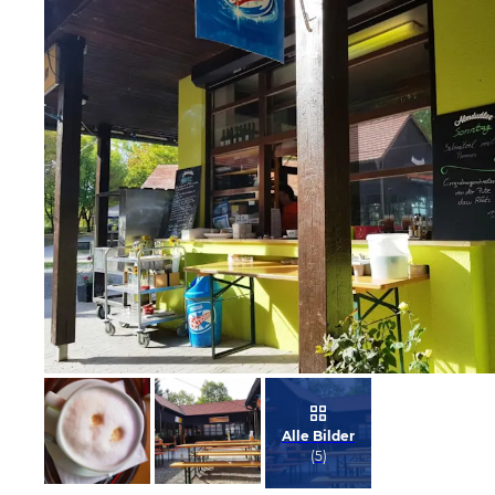
Bild melden
von Snake
Alle Bilder
(
5
)