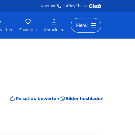
Kontakt
HolidayCheck 
Menü
werten
Favoriten
Anmelden
Reisetipp bewerten
Bilder hochladen