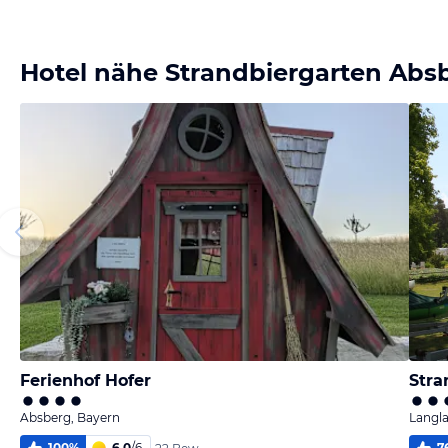
Bild
Bild
melden
melden
von Snake
von Snake
Hotel nähe Strandbiergarten Abs
Ferienhof Hofer
Stra
Absberg, Bayern
Langla
100
%
6,0
/
6
7