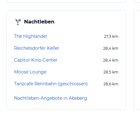
Nachtleben
The Highlander
27,3
km
Reichelsdorfer Keller
28,4
km
Capitol-Kino-Center
28,4
km
Moose Lounge
28,5
km
Tanzcafe Rennbahn (geschlossen)
28,6
km
Nachtleben-Angebote in Absberg