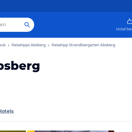
Hotel be
aub
Reisetipps Absberg
Reisetipp Strandbiergarten Absberg
bsberg
Hotels