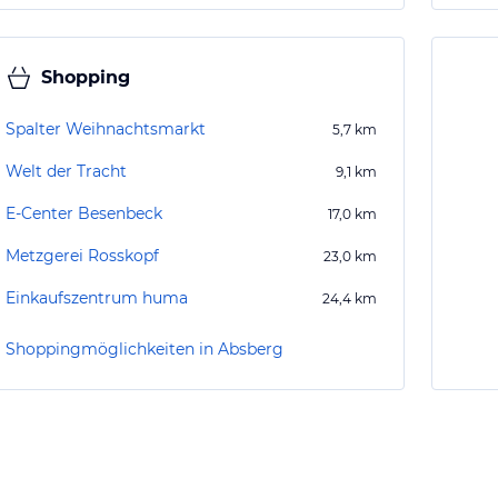
Shopping
Spalter Weihnachtsmarkt
5,7
km
Welt der Tracht
9,1
km
E-Center Besenbeck
17,0
km
Metzgerei Rosskopf
23,0
km
Einkaufszentrum huma
24,4
km
Shoppingmöglichkeiten in Absberg