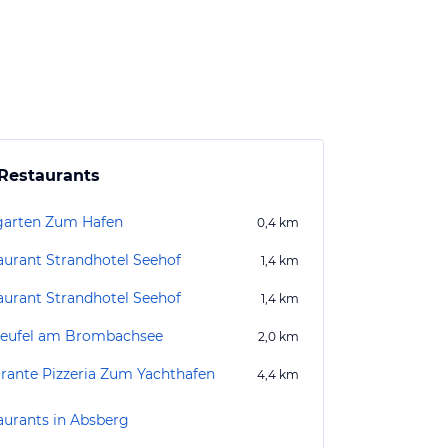
Restaurants
garten Zum Hafen
0,4
km
aurant Strandhotel Seehof
1,4
km
aurant Strandhotel Seehof
1,4
km
teufel am Brombachsee
2,0
km
orante Pizzeria Zum Yachthafen
4,4
km
aurants in Absberg