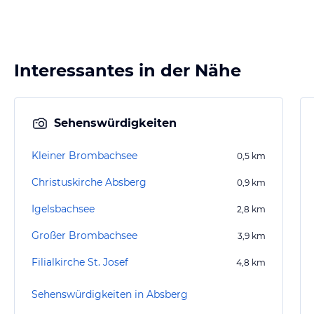
Interessantes in der Nähe
Sehenswürdigkeiten
Kleiner Brombachsee
0,5
km
Christuskirche Absberg
0,9
km
Igelsbachsee
2,8
km
Großer Brombachsee
3,9
km
Filialkirche St. Josef
4,8
km
Sehenswürdigkeiten in Absberg