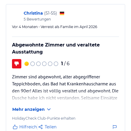
Christina
(
51-55
)
5
Bewertungen
Vor 4 Monaten • Verreist als Familie im April 2026
Abgewohnte Zimmer und veraltete
Ausstattung
1
/ 6
Zimmer sind abgewohnt, alter abgegriffener
Teppichboden, das Bad hat Krankenhauscharme aus
den 90er! Alles ist völlig veraltet und abgewohnt. Die
Dusche habe ich nicht verstanden. Seltsame Einsätze
und ein eckliger Klappsitz. Und ein seltsames und
Mehr anzeigen
unschönes Zustellbett gab es dann auch noch. Und
was man mit Bestimmtheit sagen kann: hier wurde
HolidayCheck Club-Punkte erhalten
seit Eröffnung nicht viel gemacht und das sieht man
Hilfreich
Teilen