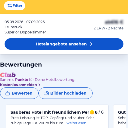
Filter
ab
616 €
05.09.2026 - 07.09.2026
Frühstück
2 ERW • 2 Nächte
Superior Doppelzimmer
Hotelangebote
ansehen
Bewertungen
Sammle
Punkte
für Deine Hotelbewertung.
Kostenlos anmelden
Bewerten
Bilder hochladen
Sauberes Hotel mit freundlichem Personal und guter L
6
/ 6
Gute
Preis Leistung ist TOP. Gepflegt und sauber. Sehr
Sehr 
ruhige Lage. Ca. 200m bis zum…
weiterlesen
haben