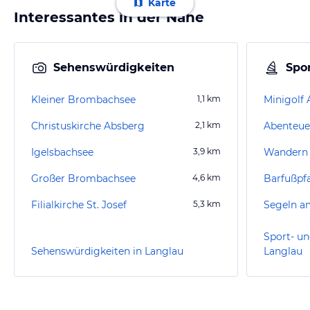
Karte
Interessantes in der Nähe
Sehenswürdigkeiten
Spor
Kleiner Brombachsee
1,1
km
Minigolf
Christuskirche Absberg
2,1
km
Abenteue
Igelsbachsee
3,9
km
Wandern 
Großer Brombachsee
4,6
km
Barfußpf
Filialkirche St. Josef
5,3
km
Sport- un
Sehenswürdigkeiten in Langlau
Langlau