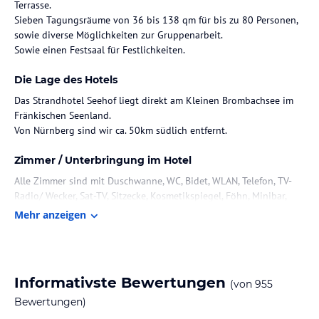
Terrasse.
Sieben Tagungsräume von 36 bis 138 qm für bis zu 80 Personen,
sowie diverse Möglichkeiten zur Gruppenarbeit.
Sowie einen Festsaal für Festlichkeiten.
Die Lage des Hotels
Das Strandhotel Seehof liegt direkt am Kleinen Brombachsee im
Fränkischen Seenland.
Von Nürnberg sind wir ca. 50km südlich entfernt.
Zimmer / Unterbringung im Hotel
Alle Zimmer sind mit Duschwanne, WC, Bidet, WLAN, Telefon, TV-
Radio/ Wecker, Sat-TV, Sitzecke, Kosmetikspiegel, Föhn, Minibar,
übergroße Betten, Tresor und Bioschalter ausgestattet.
Mehr anzeigen
Gastronomie im Hotel
Das Seehof Restaurant mit saisonaler und regionaler Küche
verfügt über drei angegrenzten Seestuben und einen
Informativste Bewertungen
(von
955
Wintergarten mit Blick in Richtung See, Seeterrassen, einen
Bewertungen)
Festsaal, und die Waldschenke.