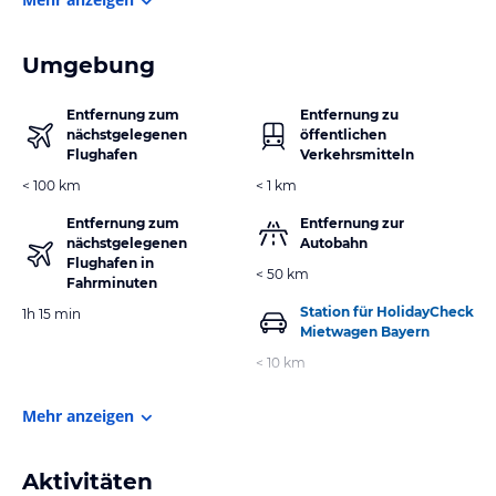
Umgebung
Entfernung zum
Entfernung zu
nächstgelegenen
öffentlichen
Flughafen
Verkehrsmitteln
< 100 km
< 1 km
Entfernung zum
Entfernung zur
nächstgelegenen
Autobahn
Flughafen in
< 50 km
Fahrminuten
Station für HolidayCheck
1h 15 min
Mietwagen Bayern
< 10 km
Mehr anzeigen
Aktivitäten