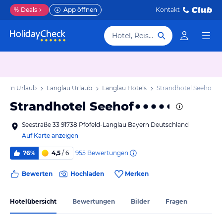
%
Deals
App öffnen
Kontakt
Hotel, Reiseziel
ayern Urlaub
Langlau Urlaub
Langlau Hotels
Strandhotel Seehof
Strandhotel Seehof
Seestraße 33 91738 Pfofeld-Langlau Bayern Deutschland
Auf Karte anzeigen
955
Bewertungen
76%
4,5
/ 6
Bewerten
Hochladen
Merken
Hotelübersicht
Bewertungen
Bilder
Fragen