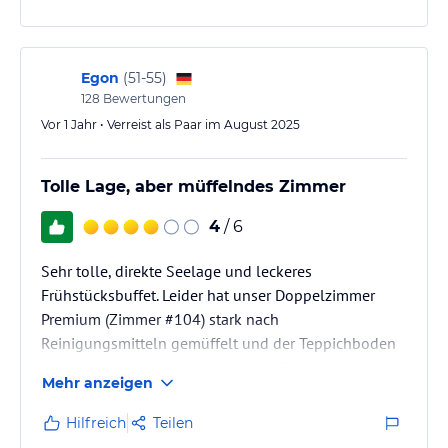
leider in allen Ecken und Enden!
Frühstück hat auch nicht überzeugt. Geschirr erinnert
an Kurklinik oder Krankenhaus.…
Egon
(
51-55
)
128
Bewertungen
Vor 1 Jahr • Verreist als Paar im August 2025
Tolle Lage, aber müffelndes Zimmer
4
/ 6
Sehr tolle, direkte Seelage und leckeres
Frühstücksbuffet. Leider hat unser Doppelzimmer
Premium (Zimmer #104) stark nach
Reinigungsmitteln gemüffelt und der Teppichboden
müsste dringend erneuert werden. Zudem ist unser
Mehr anzeigen
Zimmer nicht gereinigt worden.
Hilfreich
Teilen