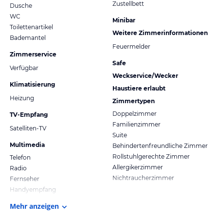
Zustellbett
Dusche
WC
Minibar
Toilettenartikel
Weitere Zimmerinformationen
Bademantel
Feuermelder
Zimmerservice
Safe
Verfügbar
Weckservice/Wecker
Klimatisierung
Haustiere erlaubt
Heizung
Zimmertypen
Doppelzimmer
TV-Empfang
Familienzimmer
Satelliten-TV
Suite
Multimedia
Behindertenfreundliche Zimmer
Rollstuhlgerechte Zimmer
Telefon
Allergikerzimmer
Radio
Nichtraucherzimmer
Fernseher
Handyempfang
Mehr anzeigen