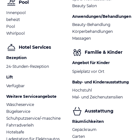
Pool
Beauty Salon
Innenpool
Anwendungen/Behandlungen
beheizt
Beauty-Behandlung
Pool
Körperbehandlungen
Whirlpool
Massagen
Hotel Services
Familie & Kinder
Rezeption
Angebot für Kinder
24-Stunden-Rezeption
Spielplatz vor Ort
Lift
Baby- und Kinderausstattung
Verfügbar
Hochstuhl
Weitere Serviceangebote
Mal- und Zeichenutensilien
Wäscheservice
Ausstattung
Bügelservice
Schuhputzservice/-maschine
Räumlichkeiten
Fahrradverleih
Gepäckraum
Hotelsafe
Garten
Ladestation für Elektroautos