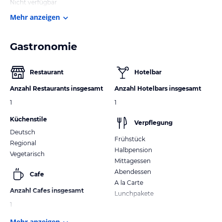
Nicht verfügbar
Mehr anzeigen
Gastronomie
Restaurant
Hotelbar
Anzahl Restaurants insgesamt
Anzahl Hotelbars insgesamt
1
1
Küchenstile
Verpflegung
Deutsch
Frühstück
Regional
Halbpension
Vegetarisch
Mittagessen
Abendessen
Cafe
A la Carte
Anzahl Cafes insgesamt
Lunchpakete
1
Mehr anzeigen