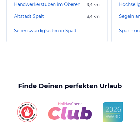
Handwerkerstuben im Oberen Torturm
Hochseil
3,4
km
Altstadt Spalt
3,4
km
Sehenswürdigkeiten in Spalt
Sport- un
Finde Deinen perfekten Urlaub