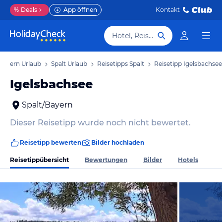
%
Deals
App öffnen
Kontakt
Hotel, Reiseziel
Bayern Urlaub
Spalt Urlaub
Reisetipps Spalt
Reisetipp Igelsbachsee
Igelsbachsee
Spalt/Bayern
Dieser Reisetipp wurde noch nicht bewertet.
Reisetipp bewerten
Bilder hochladen
Reisetippübersicht
Bewertungen
Bilder
Hotels