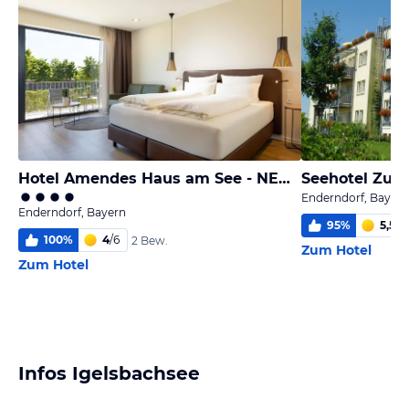
Hotel Amendes Haus am See - NEUERÖFFNUNG
Seehotel Zur
Enderndorf, Bayern
Enderndorf, Bayern
95
%
5,5
/
6
100
%
4
/
6
2 Bew.
Zum Hotel
Zum Hotel
Infos Igelsbachsee