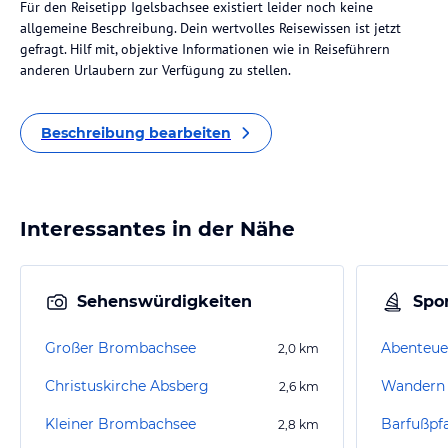
Für den Reisetipp Igelsbachsee existiert leider noch keine
allgemeine Beschreibung. Dein wertvolles Reisewissen ist jetzt
gefragt. Hilf mit, objektive Informationen wie in Reiseführern
anderen Urlaubern zur Verfügung zu stellen.
Beschreibung bearbeiten
Interessantes in der Nähe
Sehenswürdigkeiten
Spor
Großer Brombachsee
Abenteue
2,0
km
Christuskirche Absberg
Wandern 
2,6
km
Kleiner Brombachsee
Barfußpf
2,8
km