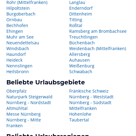
Rohr (Mittelfranken)
Langlau
Hilpoltstein
Enderndorf
Burgoberbach
Dittenheim
Ornbau
Titting
Bechhofen
Roßtal
Ehingen
Ramsberg am Brombachsee
Muhr am See
Treuchtlingen
Neuendettelsau
Büchenbach
Windsbach
Weidenbach (Mittelfranken)
Haundorf
Allersberg
Heideck
Auhausen
Nennslingen
Weißenburg
Heilsbronn
Schwabach
Beliebte Urlaubsgebiete
Oberpfalz
Fränkische Schweiz
Naturpark Steigerwald
Nürnberg - Weststadt
Nürnberg - Nordstadt
Nürnberg - Südstadt
Altmühltal
Mittelfranken
Messe Nürnberg
Hohenlohe
Nürnberg - Mitte
Taubertal
Franken