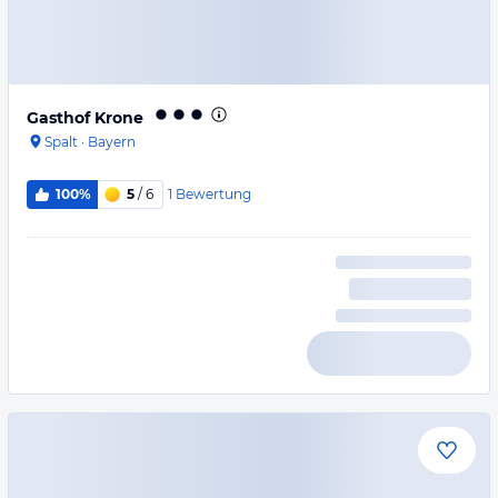
Gasthof Krone
Spalt
·
Bayern
1
Bewertung
100%
5
/ 6