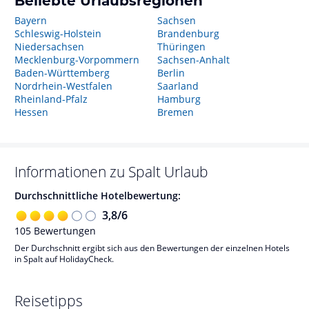
Beliebte Urlaubsregionen
Bayern
Sachsen
Schleswig-Holstein
Brandenburg
Niedersachsen
Thüringen
Mecklenburg-Vorpommern
Sachsen-Anhalt
Baden-Württemberg
Berlin
Nordrhein-Westfalen
Saarland
Rheinland-Pfalz
Hamburg
Hessen
Bremen
Informationen zu
Spalt
Urlaub
Durchschnittliche Hotelbewertung:
3,8
/
6
105
Bewertungen
Der Durchschnitt ergibt sich aus den Bewertungen der einzelnen Hotels
in Spalt auf HolidayCheck.
Reisetipps