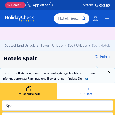
%
Deals
App öffnen
Kontakt
Hotel, Reiseziel
Deutschland Urlaub
Bayern Urlaub
Spalt Urlaub
Spalt Hotels
Teilen
Hotels Spalt
Diese Hotelliste zeigt unsere am häufigsten gebuchten Hotels an.
Informationen zu Rankings und Bewertungen findest Du
hier
Pauschalreisen
Nur Hotel
Spalt