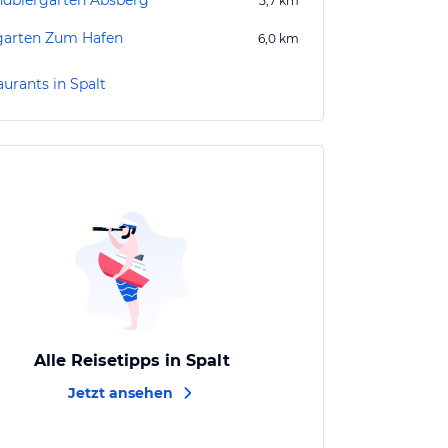
ndbiergarten Absberg
5,7
km
garten Zum Hafen
6,0
km
aurants in Spalt
Alle Reisetipps in Spalt
Jetzt ansehen