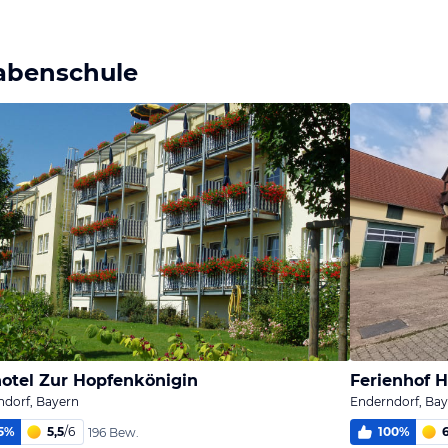
abenschule
otel Zur Hopfenkönigin
Ferienhof
ndorf, Bayern
Enderndorf, Ba
5
%
5,5
/
6
100
%
196 Bew.