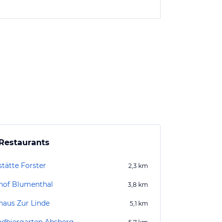
Restaurants
stätte Forster
2,3
km
hof Blumenthal
3,8
km
haus Zur Linde
5,1
km