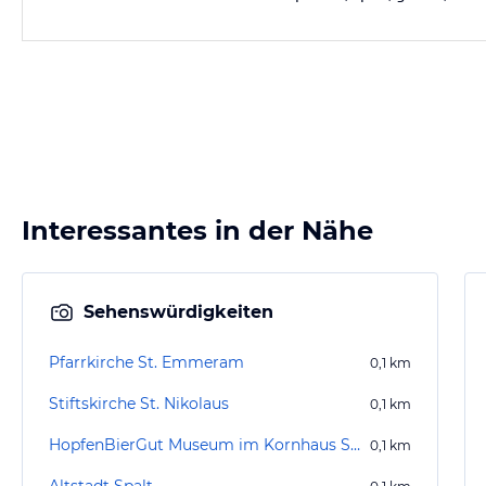
Interessantes in der Nähe
Sehenswürdigkeiten
Pfarrkirche St. Emmeram
0,1
km
Stiftskirche St. Nikolaus
0,1
km
HopfenBierGut Museum im Kornhaus Spalt
0,1
km