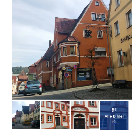
Bild melden
von Snake
Alle Bilder
(
6
)