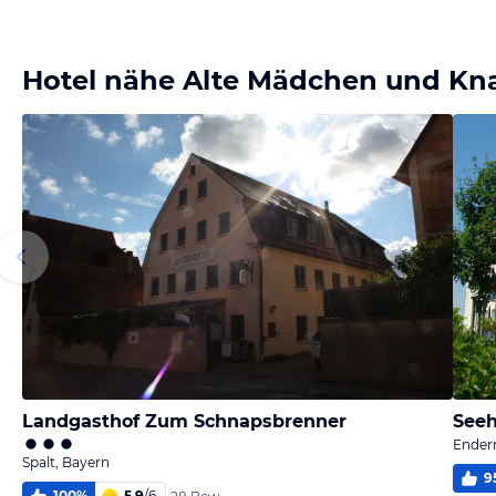
Bild
Bild
Bild
melden
melden
melden
von Snake
von Snake
von Snake
Hotel nähe Alte Mädchen und Kn
Landgasthof Zum Schnapsbrenner
Seeh
Ender
Spalt, Bayern
9
100
%
5,9
/
6