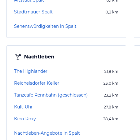
Altstadt Spalt
0,1
km
Stadtmauer Spalt
0,2
km
Sehenswürdigkeiten in Spalt
Nachtleben
The Highlander
21,8
km
Reichelsdorfer Keller
23,0
km
Tanzcafe Rennbahn (geschlossen)
23,2
km
Kult-Uhr
27,8
km
Kino Roxy
28,4
km
Nachtleben-Angebote in Spalt