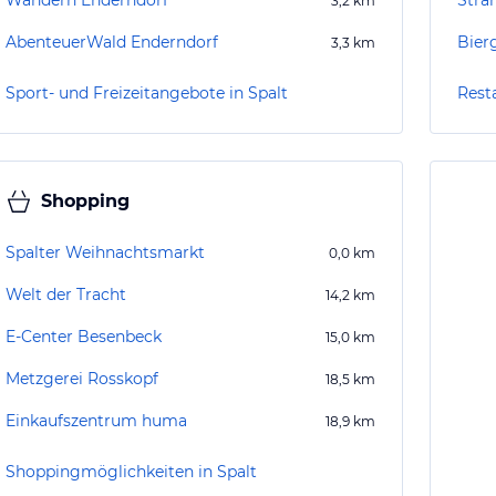
Wandern Enderndorf
Stra
3,2
km
AbenteuerWald Enderndorf
Bier
3,3
km
Sport- und Freizeitangebote in Spalt
Rest
Shopping
Spalter Weihnachtsmarkt
0,0
km
Welt der Tracht
14,2
km
E-Center Besenbeck
15,0
km
Metzgerei Rosskopf
18,5
km
Einkaufszentrum huma
18,9
km
Shoppingmöglichkeiten in Spalt