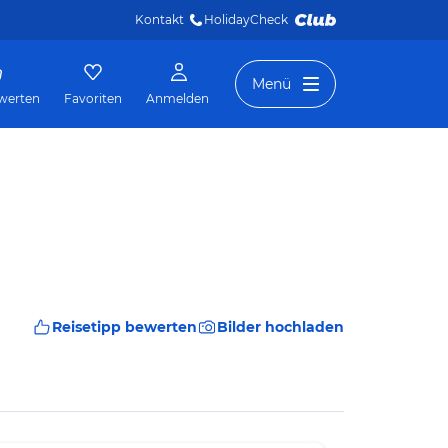
Kontakt
HolidayCheck 
Menü
werten
Favoriten
Anmelden
Reisetipp bewerten
Bilder hochladen