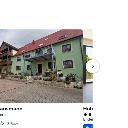
 Hausmann
yern
Enderndorf, Bayern
6
/
6
3 Bew.
100
%
4
/
6