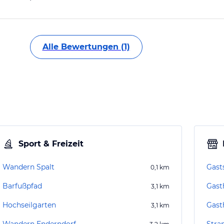
Alle Bewertungen (1)
Sport & Freizeit
Wandern Spalt
Gast
0,1
km
Barfußpfad
Gast
3,1
km
Hochseilgarten
Gast
3,1
km