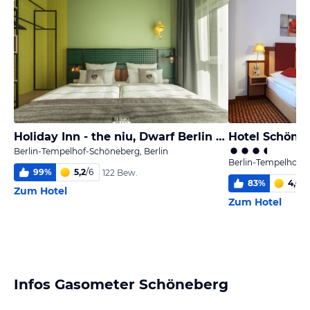
Holiday Inn - the niu, Dwarf Berlin Schöneberg
Hotel Schöne
Berlin-Tempelhof-Schöneberg, Berlin
Berlin-Tempelhof-S
99
%
5,2
/
6
122 Bew.
83
%
4,6
/
6
Zum Hotel
Zum Hotel
Infos Gasometer Schöneberg