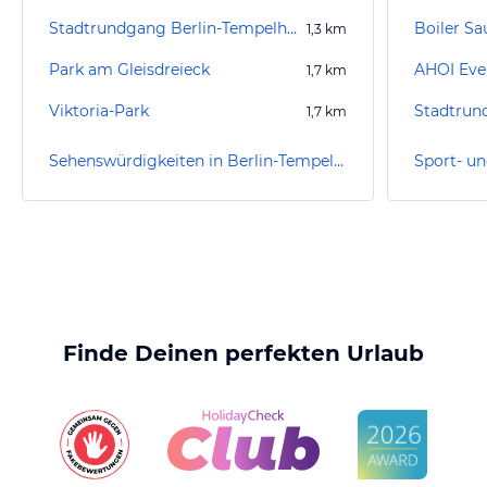
Stadtrundgang Berlin-Tempelhof-Schöneberg
Boiler Sa
1,3
km
Park am Gleisdreieck
AHOI Even
1,7
km
Viktoria-Park
1,7
km
Sehenswürdigkeiten in Berlin-Tempelhof-Schöneberg
Finde Deinen perfekten Urlaub