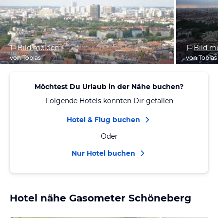
Bild melden
Bild m
von Tobias
von Tobias
Möchtest Du Urlaub in der Nähe buchen?
Folgende Hotels könnten Dir gefallen
Hotel & Flug buchen
Oder
Nur Hotel buchen
Hotel nähe Gasometer Schöneberg