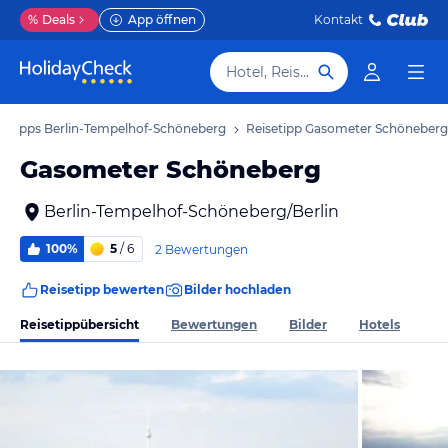
%
Deals
App öffnen
Kontakt
Hotel, Reiseziel
setipps Berlin-Tempelhof-Schöneberg
Reisetipp Gasometer Schöneberg
Gasometer Schöneberg
Berlin-Tempelhof-Schöneberg/Berlin
100%
5
/ 6
2 Bewertungen
Reisetipp bewerten
Bilder hochladen
Reisetippübersicht
Bewertungen
Bilder
Hotels