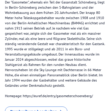
Der "Gasometer", ehemals ein Teil der Gasanstalt Schöneberg, liegt
in Berlin-Schöneberg zwischen den S-Bahngleisen und der
Wohnbebauung aus dem frühen 20. Jahrhundert. Der knapp 80
Meter hohe Teleskopgasbehälter wurde zwischen 1908 und 1910
von der Berlin-Anhaltischen Maschinenbau (BAMAG) errichtet und
nahm 1913 seinen Betrieb auf. Je nachdem wie viel Gas
gespeichert war, zeigte sich der Gasometer mal als ein massiver
Zylinder, mal als eine leere und filigrane Skeletthülle. Seine sich
ständig verändernde Gestalt war charakteristisch für den Gastank.
1995 wurde er stillgelegt und ab 2011 in ein Büro- und
Veranstaltungsgebäude umgebaut. Der Innenausbau wurde im
Januar 2024 abgeschlossen, wobei das graue historische
Stahlgerüst als Rahmen für den runden Neubau dient.
Hervorzuheben ist die Sky Lounge mit Dachterrasse in 66 Meter
Höhe, die einen einmaligen Panoramablick über Berlin bietet. Im
Jahr 1994 wurden der Gasbehälter und weitere Gebäude des
Geländes unter Denkmalschutz gestellt.
Homepage: https://euref.de/entry/gasometerschoeneberg/