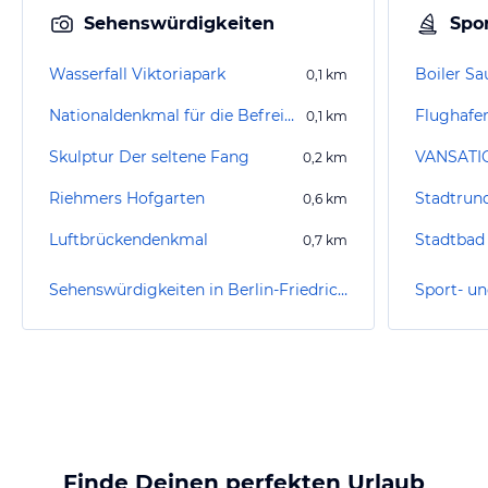
Sehenswürdigkeiten
Spor
Wasserfall Viktoriapark
Boiler Sa
0,1
km
Nationaldenkmal für die Befreiungskriege
0,1
km
Skulptur Der seltene Fang
0,2
km
Riehmers Hofgarten
0,6
km
Luftbrückendenkmal
Stadtbad
0,7
km
Sehenswürdigkeiten in Berlin-Friedrichshain-Kreuzberg
Finde Deinen perfekten Urlaub