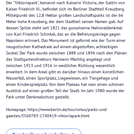
Der "Viktoriapark", benannt nach Kaiserin Victoria, der Gattin von
Kaiser Friedrich III., befindet sich im Berliner Stadtteil Kreuzberg.
Mittelpunkt des 12,8 Hektar großen Landschaftsparks ist der 66
Meter hohe Kreuzberg, der dem Stadtteil seinen Namen gab. Auf
dessen Spitze steht seit 1821 das gusseiserne Nationaldenkmal
von Karl Friedrich Schinkel, das an die Befreiungskriege gegen
Napoleon erinnert. Das Monument ist geformt wie der Turm einer
neugotischen Kathedrale auf einem abgestuften, achteckigen
Sockel. Der Park wurde zwischen 1888 und 1894 nach den Plänen
des Stadtgartendirektors Hermann Mächtig angelegt und
zwischen 1913 und 1916 in westlicher Richtung wesentlich
erweitert. In dem Areal gibt es darüber hinaus einen künstlichen
Wasserfall, einen Sportplatz, Liegewiesen, ein Tiergehege und
einen Kinderspielplatz. Von dem Plateau hat man einen schönen
Ausblick auf einen großen Teil der Stadt. Im Jahr 1980 wurde der
Park unter Denkmalschutz gestellt.
Homepage: https://www.berlin.de/tourismus/parks-und-
gaerten/3560783-1740419-viktoriapark.html