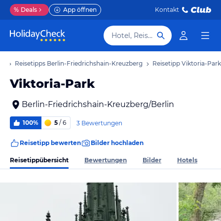
%
Deals
App öffnen
Kontakt
Hotel, Reiseziel
ub
Reisetipps Berlin-Friedrichshain-Kreuzberg
Reisetipp Viktoria-Park
Viktoria-Park
Berlin-Friedrichshain-Kreuzberg/Berlin
100%
5
/ 6
3 Bewertungen
Reisetipp bewerten
Bilder hochladen
Reisetippübersicht
Bewertungen
Bilder
Hotels