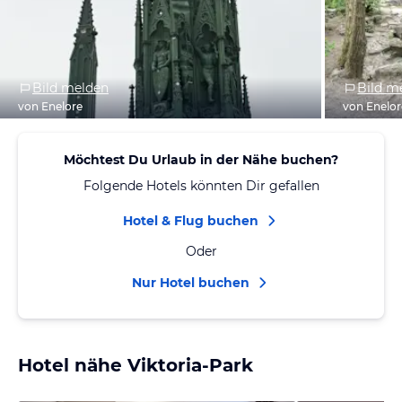
Bild melden
Bild m
von Enelore
von Enelor
Möchtest Du Urlaub in der Nähe buchen?
Folgende Hotels könnten Dir gefallen
Hotel & Flug buchen
Oder
Nur Hotel buchen
Hotel nähe Viktoria-Park