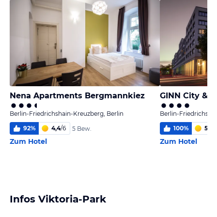
Nena Apartments Bergmannkiez
GINN City & L
Berlin-Friedrichshain-Kreuzberg, Berlin
Berlin-Friedrichsha
92
%
4,4
/
6
100
%
5,3
/
5 Bew.
Zum Hotel
Zum Hotel
Infos Viktoria-Park