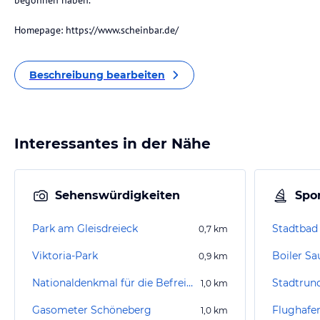
begonnen haben.
Homepage: https://www.scheinbar.de/
Beschreibung bearbeiten
Interessantes in der Nähe
Sehenswürdigkeiten
Spor
Park am Gleisdreieck
Stadtbad
0,7
km
Viktoria-Park
Boiler Sa
0,9
km
Nationaldenkmal für die Befreiungskriege
1,0
km
Gasometer Schöneberg
1,0
km