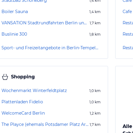
Stadtbad Schöneberg
Café
1,4
km
Boiler Sauna
Cafe
1,4
km
VANSATION Stadtrundfahrten Berlin und Potsdam
Rest
1,7
km
Buslinie 300
Rest
1,8
km
Sport- und Freizeitangebote in Berlin-Tempelhof-Schöneberg
Rest
Shopping
Wochenmarkt Winterfeldtplatz
1,0
km
Plattenladen Fidelio
1,0
km
WelcomeCard Berlin
1,2
km
The Playce (ehemals Potsdamer Platz Arkaden)
1,7
km
Alle