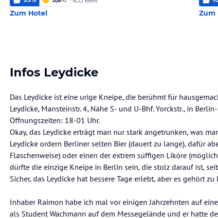
455 Bew.
Zum Hotel
Zum 
Infos Leydicke
Das Leydicke ist eine urige Kneipe, die berühmt für hausgema
Leydicke, Mansteinstr. 4, Nähe S- und U-Bhf. Yorckstr., in Berl
Öffnungszeiten: 18-01 Uhr.
Okay, das Leydicke erträgt man nur stark angetrunken, was man 
Leydicke ordern Berliner selten Bier (dauert zu lange), dafür a
Flaschenweise) oder einen der extrem süffigen Liköre (möglich
dürfte die einzige Kneipe in Berlin sein, die stolz darauf ist, s
Sicher, das Leydicke hat bessere Tage erlebt, aber es gehört zu 
Inhaber Raimon habe ich mal vor einigen Jahrzehnten auf ein
als Student Wachmann auf dem Messegelände und er hatte den 