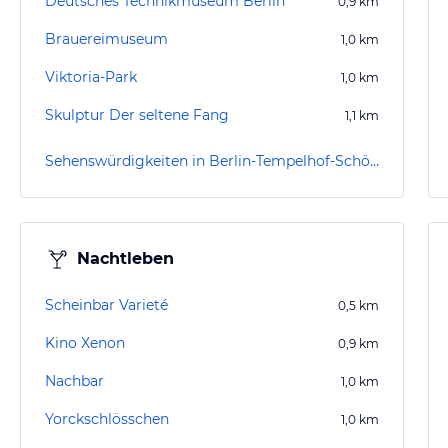
Deutsches Technikmuseum Berlin
0,9
km
Brauereimuseum
1,0
km
Viktoria-Park
1,0
km
Skulptur Der seltene Fang
1,1
km
Sehenswürdigkeiten in Berlin-Tempelhof-Schöneberg
Nachtleben
Scheinbar Varieté
0,5
km
Kino Xenon
0,9
km
Nachbar
1,0
km
Yorckschlösschen
1,0
km