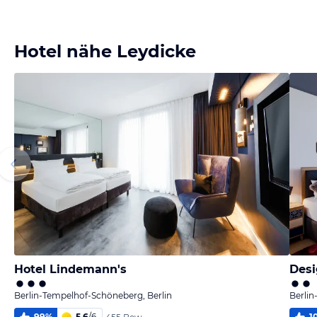
Hotel nähe Leydicke
Hotel Lindemann's
Desi
Berlin-Tempelhof-Schöneberg, Berlin
Berlin
99
%
5,6
/
6
1