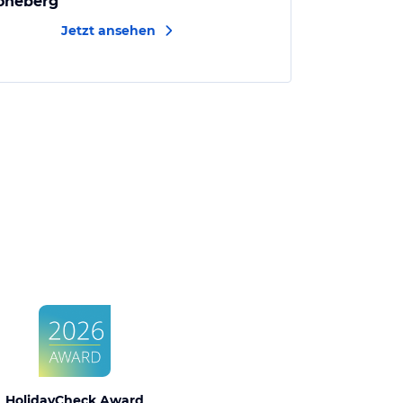
öneberg
Jetzt ansehen
HolidayCheck Award