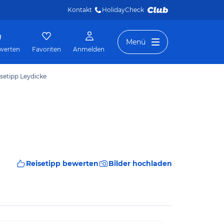
Kontakt
HolidayCheck 
Menü
werten
Favoriten
Anmelden
setipp Leydicke
Reisetipp bewerten
Bilder hochladen