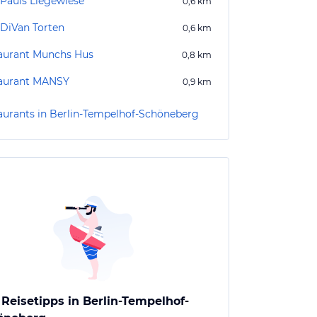
 Pauls Liegewiese
0,6
km
 DiVan Torten
0,6
km
aurant Munchs Hus
0,8
km
aurant MANSY
0,9
km
aurants in Berlin-Tempelhof-Schöneberg
 Reisetipps in Berlin-Tempelhof-