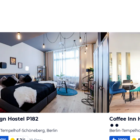
gn Hostel P182
Coffee Inn 
-Tempelhof-Schöneberg, Berlin
Berlin-Tempelho
00
%
5,2
/
6
100
%
5