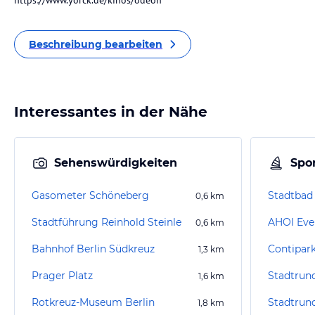
https://www.yorck.de/kinos/odeon
Beschreibung bearbeiten
Interessantes in der Nähe
Sehenswürdigkeiten
Spor
Gasometer Schöneberg
Stadtbad
0,6
km
Stadtführung Reinhold Steinle
AHOI Even
0,6
km
Bahnhof Berlin Südkreuz
1,3
km
Prager Platz
Stadtrund
1,6
km
Rotkreuz-Museum Berlin
1,8
km