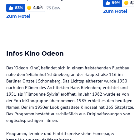
99
%
5,2
/
6
83
%
4,6
/
6
75 Bew.
Zum Hotel
Zum Hotel
Infos Kino Odeon
Das "Odeon Kino", befindet sich in einem freistehenden Flachbau
nahe dem S-Bahnhof Schöneberg an der Hauptstraße 116 im
Berliner Ortsteil Schöneberg. Das Lichtspieltheater wurde 1950
nach den Plänen des Architekten Hans Bielenberg errichtet und
1951 als "Filmbühne Sylvia" eröffnet. Im Jahr 1982 wurde es von
der Yorck-Kinogruppe übernommen. 1985 erhielt es den heutigen
Namen. Der im 1950er Look gestaltete Kinosaal hat 265 Sitzplätze.
Das Programm besteht ausschließlich aus Originalfassungen von
englischsprachigen Filmen.
Programm, Termine und Eintrittspreise siehe Homepage: