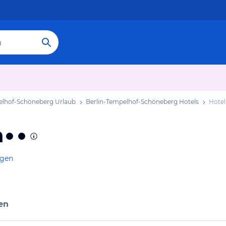
elhof-Schöneberg Urlaub
Berlin-Tempelhof-Schöneberg Hotels
Hotel
a
igen
en