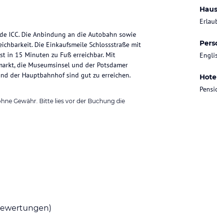
Haus
Erlau
nde ICC. Die Anbindung an die Autobahn sowie
Pers
ichbarkeit. Die Einkaufsmeile Schlossstraße mit
t in 15 Minuten zu Fuß erreichbar. Mit
Engli
nmarkt, die Museumsinsel und der Potsdamer
und der Hauptbahnhof sind gut zu erreichen.
Hote
Pensi
ohne Gewähr. Bitte lies vor der Buchung die
ewertungen)