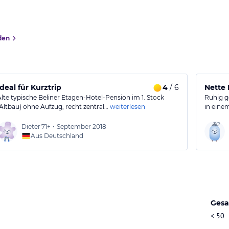
den
Ideal für Kurztrip
4
/ 6
Nette
Alte typische Beliner Etagen-Hotel-Pension im 1. Stock
Ruhig g
(Altbau) ohne Aufzug, recht zentral…
weiterlesen
in eine
Dieter
71+
•
September 2018
Aus Deutschland
Gesa
< 50