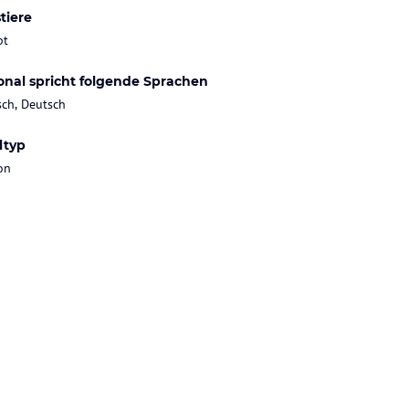
tiere
bt
onal spricht folgende Sprachen
sch, Deutsch
ltyp
on