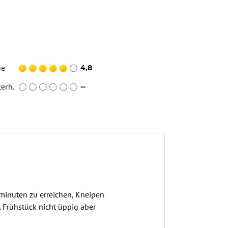
ie
4,8
terh.
--
hminuten zu erreichen, Kneipen
 Frühstück nicht üppig aber