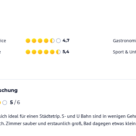
ice
4,7
Gastronom
e
5,4
Sport & Un
aschung
5
/ 6
sich ideal für einen Städtetrip. S- und U Bahn sind in wenigen Ge
h. Zimmer sauber und erstaunlich groß, Bad dagegen etwas klein.