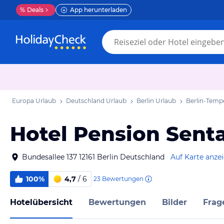
%
Deals
App herunterladen
Europa Urlaub
Deutschland Urlaub
Berlin Urlaub
Berlin-Temp
Hotel Pension Sent
Bundesallee 137 12161 Berlin Deutschland
Auf Karte anze
100%
4,7
/ 6
23
Bewertungen
Hotelübersicht
Bewertungen
Bilder
Frag