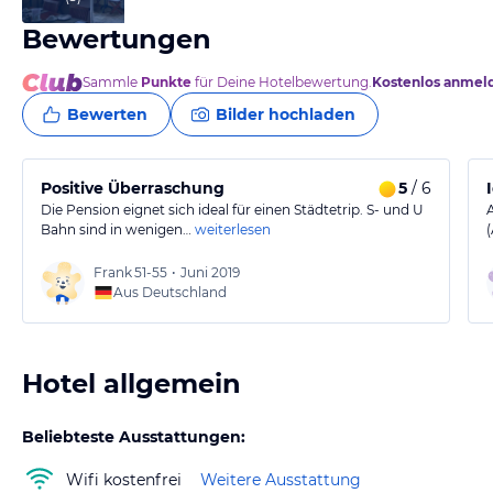
Bewertungen
Sammle
Punkte
für Deine Hotelbewertung.
Kostenlos anmel
Bewerten
Bilder hochladen
Positive Überraschung
5
/ 6
Die Pension eignet sich ideal für einen Städtetrip. S- und U
Bahn sind in wenigen…
weiterlesen
Frank
51-55
•
Juni 2019
Aus Deutschland
Hotel allgemein
Beliebteste Ausstattungen:
Wifi kostenfrei
Weitere Ausstattung