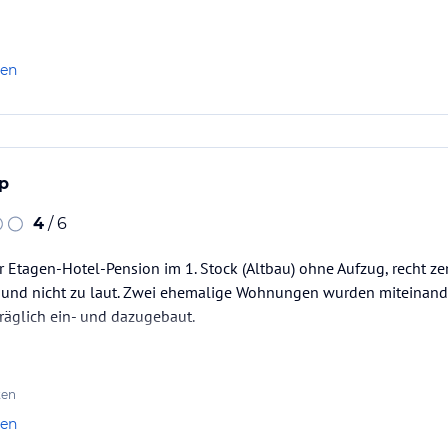
len
ip
4
/ 6
er Etagen-Hotel-Pension im 1. Stock (Altbau) ohne Aufzug, recht z
 und nicht zu laut. Zwei ehemalige Wohnungen wurden miteinand
räglich ein- und dazugebaut.
ten
len