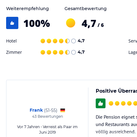
Weiterempfehlung
Gesamtbewertung
100
%
4,7
/ 6
Hotel
4,7
Serv
Zimmer
4,7
Lag
Positive Überr
Frank
(
51-55
)
Die Pension eignet 
43
Bewertungen
und Restaurants auc
Vor 7 Jahren • Verreist als Paar im
völlig ausreichend.
Juni 2019