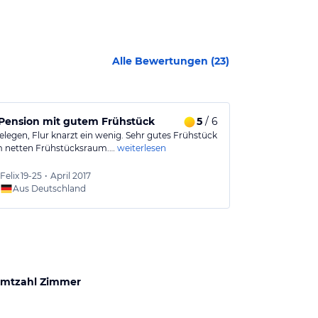
Alle Bewertungen (
23
)
 Pension mit gutem Frühstück
5
/ 6
Kleine Oase 
elegen, Flur knarzt ein wenig. Sehr gutes Frühstück
Zentral gelege
m netten Frühstücksraum.…
weiterlesen
Autobahn und
genügend…
we
Felix
19-25
•
April 2017
Steffi
3
Aus Deutschland
Aus
mtzahl Zimmer