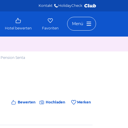
Kontakt
HolidayCheck 
Menü
Hotel bewerten
Favoriten
 Pension Senta
Bewerten
Hochladen
Merken