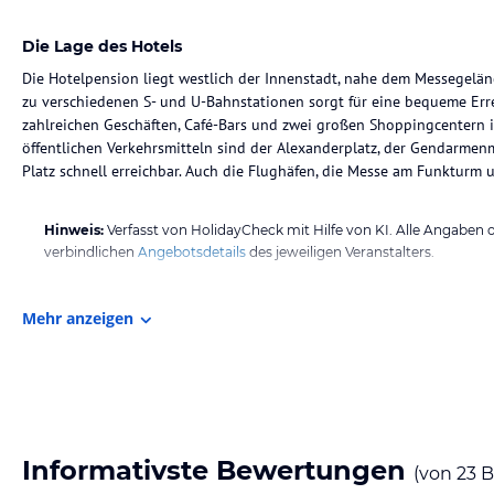
Die Lage des Hotels
Die Hotelpension liegt westlich der Innenstadt, nahe dem Messegelä
zu verschiedenen S- und U-Bahnstationen sorgt für eine bequeme Erre
zahlreichen Geschäften, Café-Bars und zwei großen Shoppingcentern is
öffentlichen Verkehrsmitteln sind der Alexanderplatz, der Gendarme
Platz schnell erreichbar. Auch die Flughäfen, die Messe am Funkturm 
Hinweis:
Verfasst von HolidayCheck mit Hilfe von KI. Alle Angaben 
verbindlichen
Angebotsdetails
des jeweiligen Veranstalters.
Mehr anzeigen
Informativste Bewertungen
(von
23
B