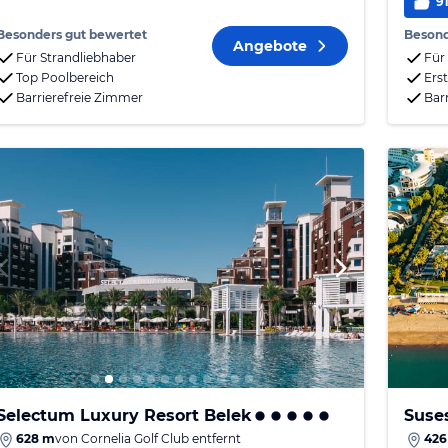
9
Besonders gut bewertet
Besond
Angebote
Für Strandliebhaber
Für
Top Poolbereich
Erst
Barrierefreie Zimmer
Bar
Selectum Luxury Resort Belek
Suse
628 m
von
Cornelia Golf Club
entfernt
426