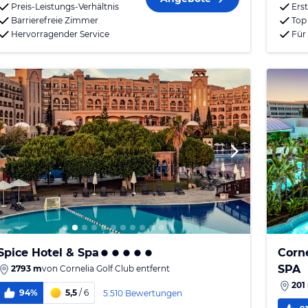
Preis-Leistungs-Verhältnis
Erst
Barrierefreie Zimmer
Top
Hervorragender Service
Für
Spice Hotel & Spa
Corn
SPA
2793 m
von
Cornelia Golf Club
entfernt
201
94%
5,5
/ 6
5.510 Bewertungen