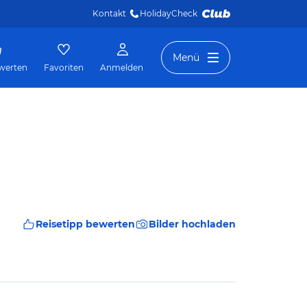
Kontakt
HolidayCheck 
Menü
werten
Favoriten
Anmelden
Reisetipp bewerten
Bilder hochladen