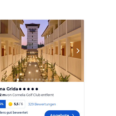
ma Grida
2 m
von
Cornelia Golf Club
entfernt
5%
5,5
/ 6
329 Bewertungen
ers gut bewertet
Angebote