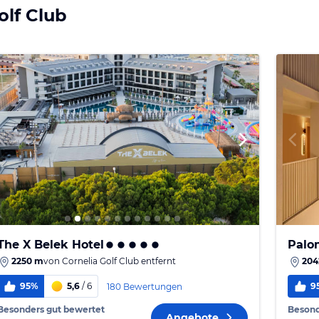
olf Club
The X Belek Hotel
Palo
2250 m
von
Cornelia Golf Club
entfernt
204
95%
5,6
/ 6
9
180 Bewertungen
Besonders gut bewertet
Besond
Angebote