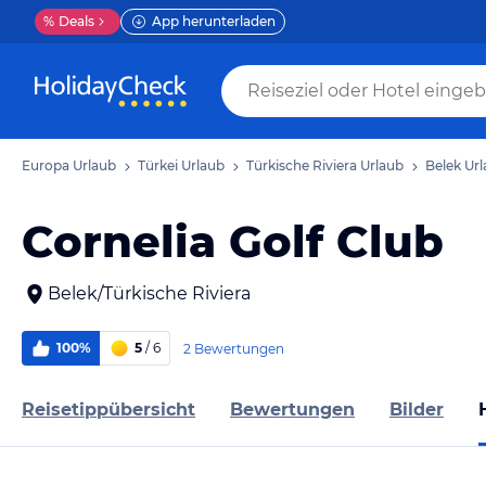
%
Deals
App herunterladen
Europa Urlaub
Türkei Urlaub
Türkische Riviera Urlaub
Belek Ur
Cornelia Golf Club
Belek/Türkische Riviera
100%
5
/ 6
2 Bewertungen
Reisetippübersicht
Bewertungen
Bilder