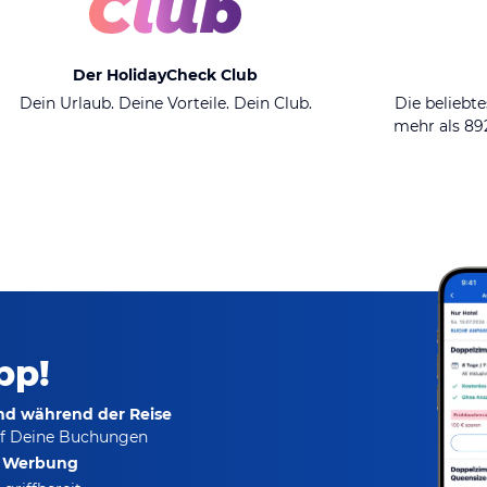
Der HolidayCheck Club
Dein Urlaub. Deine Vorteile. Dein Club.
Die beliebte
mehr als 8
pp!
und während der Reise
f Deine Buchungen
e Werbung