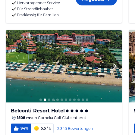
Hervorragender Service
Für Strandliebhaber
Erstklassig für Familien
Belconti Resort Hotel
1508 m
von
Cornelia Golf Club
entfernt
94%
5,5
/ 6
2.345 Bewertungen