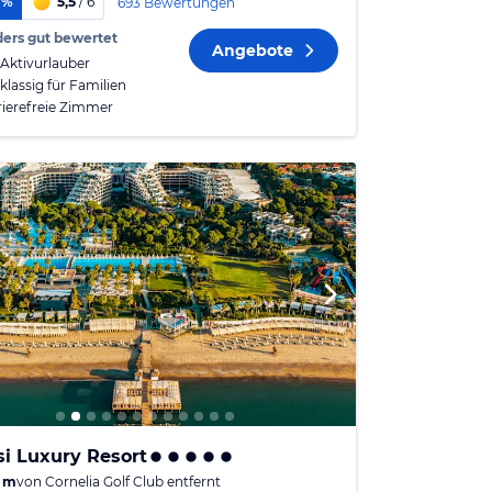
1%
5,5
/ 6
693 Bewertungen
ers gut bewertet
Angebote
 Aktivurlauber
klassig für Familien
rierefreie Zimmer
si Luxury Resort
 m
von
Cornelia Golf Club
entfernt