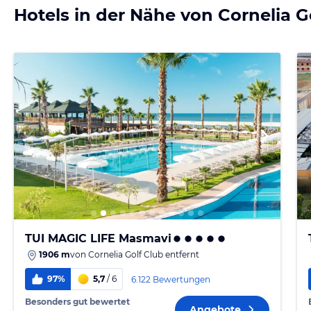
Hotels in der Nähe von Cornelia G
TUI MAGIC LIFE Masmavi
1906 m
von
Cornelia Golf Club
entfernt
97%
5,7
/ 6
6.122 Bewertungen
Besonders gut bewertet
Angebote