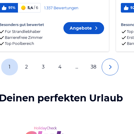
91%
5,4
/ 6
9
1.357 Bewertungen
Besonders gut bewertet
Besond
Angebote
Für Strandliebhaber
Top
Barrierefreie Zimmer
Erst
Top Poolbereich
Bar
1
2
3
4
...
38
 Deinen perfekten Urlaub