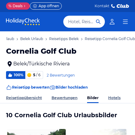
%
Deals
App öffnen
Kontakt
Hotel, Reiseziel
a Urlaub
Belek Urlaub
Reisetipps Belek
Reisetipp Cornelia Golf Club
Cornelia Golf Club
Belek/Türkische Riviera
100%
5
/ 6
2 Bewertungen
Reisetipp bewerten
Bilder hochladen
Bilder
Reisetippübersicht
Bewertungen
Hotels
10 Cornelia Golf Club Urlaubsbilder