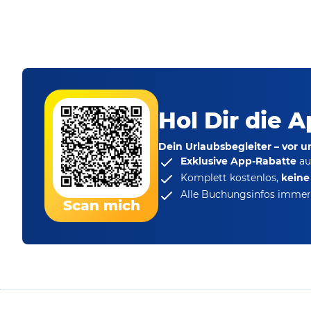
Hol Dir die A
Dein Urlaubsbegleiter – vor 
Exklusive App-Rabatte
au
Komplett kostenlos,
kein
Alle Buchungsinfos immer 
Scan mich