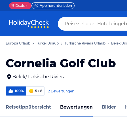
%
Deals
App herunterladen
Europa Urlaub
Türkei Urlaub
Türkische Riviera Urlaub
Belek Ur
Cornelia Golf Club
Belek/Türkische Riviera
100%
5
/ 6
2 Bewertungen
Reisetippübersicht
Bewertungen
Bilder