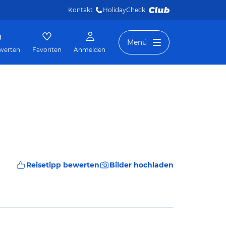
Kontakt
HolidayCheck 
Menü
werten
Favoriten
Anmelden
Reisetipp bewerten
Bilder hochladen