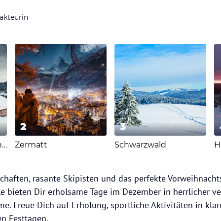
akteurin
2
3
Garmisch-Partenkirchen
Zermatt
Schwarzwald
H
schaften, rasante Skipisten und das perfekte Vorweihnach
le bieten Dir erholsame Tage im Dezember in herrlicher v
. Freue Dich auf Erholung, sportliche Aktivitäten in klar
en Festtagen.