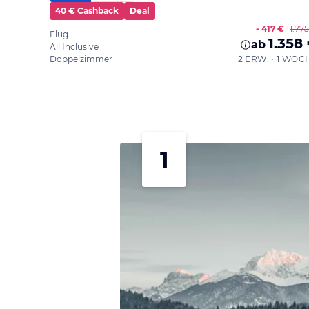
40 € Cashback
Deal
- 417 €
1.77
Flug
1.358
ab
All Inclusive
Doppelzimmer
2 ERW. • 1 WOC
1