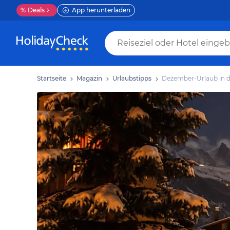
%
Deals
App herunterladen
Startseite
Magazin
Urlaubstipps
Dezember-Urlaub in 