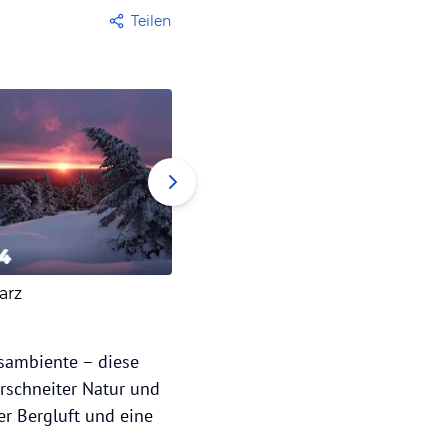
Teilen
4
5
6
arz
Pyrenäen
St. Mor
tsambiente – diese
erschneiter Natur und
er Bergluft und eine