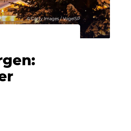
©
Getty Images / VogelSP
rgen:
er