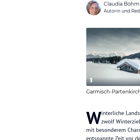
Claudia Böhm
Autorin und Red
1
W
interliche Land
zwölf Winterzie
mit besonderem Charme
entspannte Zeit vor d