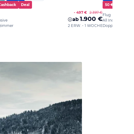
Cashback
Deal
50 € Cashback
- 497 €
2.397 €
Flug
1.900 €
ab
usive
All Inclusive Plus
zimmer
2 ERW. • 1 WOCHE
Doppelzimmer