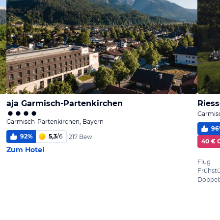
aja Garmisch-Partenkirchen
Riess
Garmis
Garmisch-Partenkirchen, Bayern
96
92
%
5,3
/
6
217 Bew.
40 € 
Zum Hotel
Flug
Frühst
Doppel