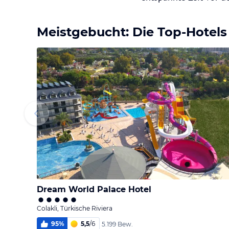
Meistgebucht: Die Top-Hotels
Dream World Palace Hotel
Colakli, Türkische Riviera
95
%
5,5
/
6
5.199 Bew.