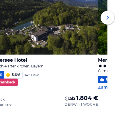
ersee Hotel
Mercure Hot
ch-Partenkirchen, Bayern
Garmisch-Parten
%
5,6
/
6
845 Bew.
87
%
4,7
Cashback
Zum Hotel
1.804 €
ab
ück
zimmer
2 ERW. • 1 WOCHE