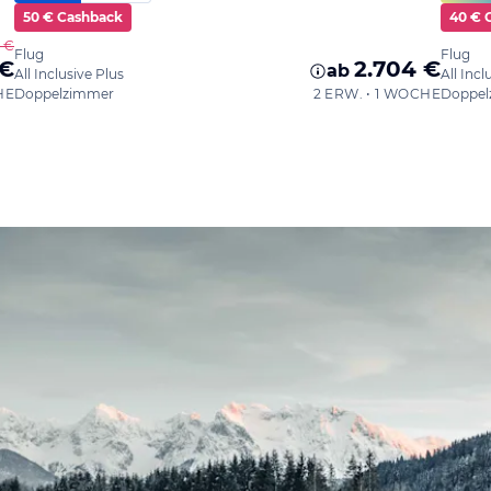
50 € Cashback
40 € 
5 €
Flug
Flug
 €
2.704 €
ab
All Inclusive Plus
All Incl
HE
Doppelzimmer
2 ERW. • 1 WOCHE
Doppel