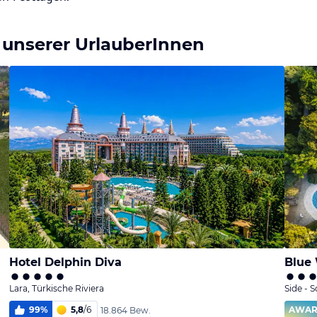
 unserer UrlauberInnen
Hotel Delphin Diva
Blue
Lara, Türkische Riviera
Side - 
99
%
5,8
/
6
AWA
18.864 Bew.