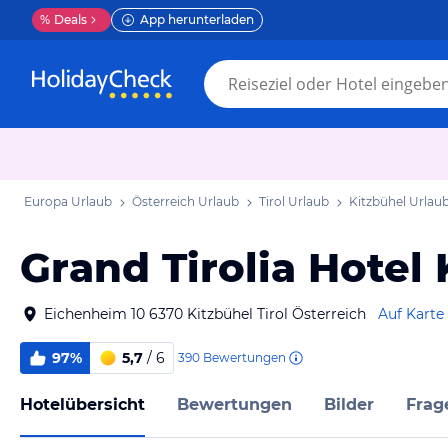
%
Deals
App herunterladen
Europa Urlaub
Österreich Urlaub
Tirol Urlaub
Kitzbühel Urlau
Grand Tirolia Hotel
Eichenheim 10 6370 Kitzbühel Tirol Österreich
Auf Karte
97%
5,7
/ 6
390
Bewertungen
Hotelübersicht
Bewertungen
Bilder
Frag