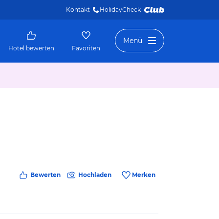
Kontakt
HolidayCheck 
Menü
Hotel bewerten
Favoriten
Bewerten
Hochladen
Merken