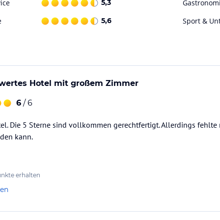
ice
5,3
Gastronom
e
5,6
Sport & Un
en und Balkon)
wertes Hotel mit großem Zimmer
henheim" und "Restaurant Grand Tirolia" sowie
6
/ 6
ür Kreativität und damit Ihren Genuss.
el. Die 5 Sterne sind vollkommen gerechtfertigt. Allerdings fehlte 
nden kann.
f Course, mit
nkte erhalten
len