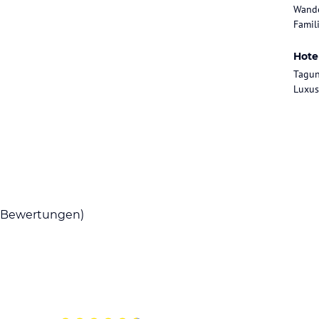
 Eichenheim, liegt das Grand Tirolia am
Wande
Famili
adt Kitzbühel.
Hote
Tagun
Luxus
Bewertungen)