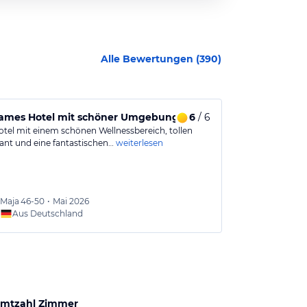
Alle Bewertungen (
390
)
sames Hotel mit schöner Umgebung und gutem Wellnessang
6
/ 6
Tolles Hote
Hotel mit einem schönen Wellnessbereich, tollen
Tolles Hotel, 
ant und eine fantastischen…
weiterlesen
Sehr gutes Frü
Maja
46-50
•
Mai 2026
Stefan
Aus Deutschland
Aus
mtzahl Zimmer