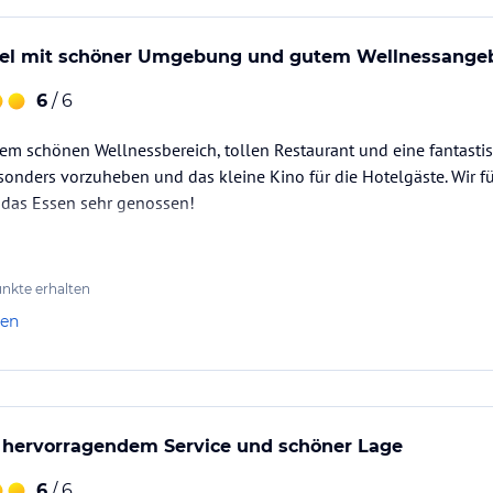
el mit schöner Umgebung und gutem Wellnessange
6
/ 6
nem schönen Wellnessbereich, tollen Restaurant und eine fantasti
esonders vorzuheben und das kleine Kino für die Hotelgäste. Wir 
 das Essen sehr genossen!
nkte erhalten
len
nen und Wünsche zur Verfügung über
t hervorragendem Service und schöner Lage
ataloginformationen. Alle Angaben ohne
uchung die verbindlichen
Angebotsdetails
des
6
/ 6