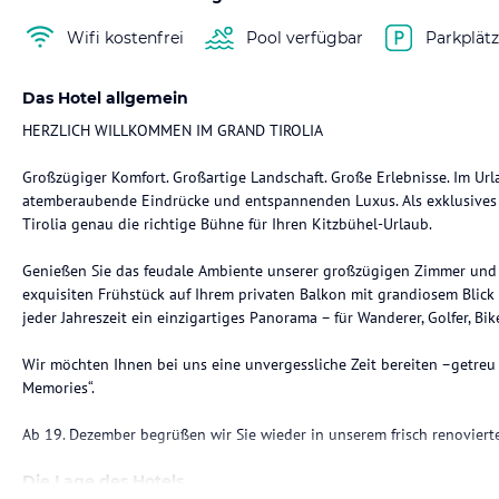
Wifi kostenfrei
Pool verfügbar
Parkplät
Das Hotel allgemein
HERZLICH WILLKOMMEN IM GRAND TIROLIA
Großzügiger Komfort. Großartige Landschaft. Große Erlebnisse. Im Ur
atemberaubende Eindrücke und entspannenden Luxus. Als exklusives R
Tirolia genau die richtige Bühne für Ihren Kitzbühel-Urlaub.
Genießen Sie das feudale Ambiente unserer großzügigen Zimmer und S
exquisiten Frühstück auf Ihrem privaten Balkon mit grandiosem Blick a
jeder Jahreszeit ein einzigartiges Panorama – für Wanderer, Golfer, Bik
Wir möchten Ihnen bei uns eine unvergessliche Zeit bereiten –getr
Memories“.
Ab 19. Dezember begrüßen wir Sie wieder in unserem frisch renoviert
Die Lage des Hotels