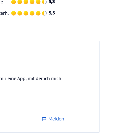
ie
5,3
terh.
5,5
mir eine App, mit der ich mich
Melden