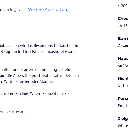
< 200
ze verfügbar
Weitere Ausstattung
Chec
ab 15
Barri
laub suchen wir das Besondere: Eintauchen in
Gesam
efugium in Tirol ist das Luxushotel Grand
Haus
Auf A
uiten und starten Sie Ihren Tag bei einem
uf die Alpen. Die prachtvolle Natur bietet zu
Nich
er, Wintersportler oder Stauner.
Nicht
eu unserer Maxime „Where Moments make
Pers
Engli
en Luxusresort.
Ziel
Winte