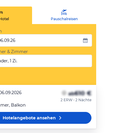
Hotel
Pauschalreisen
m
06.09.26
mer & Zimmer
der, 1 Zi.
610 €
 06.09.2026
ab
2 ERW • 2 Nächte
mmer, Balkon
Hotelangebote
ansehen