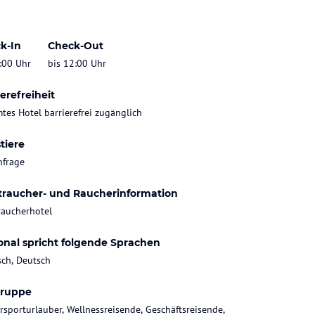
k-In
Check-Out
:00 Uhr
bis 12:00 Uhr
erefreiheit
tes Hotel barrierefrei zugänglich
tiere
nfrage
traucher- und Raucherinformation
raucherhotel
onal spricht folgende Sprachen
sch, Deutsch
gruppe
rsporturlauber, Wellnessreisende, Geschäftsreisende,