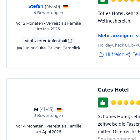
jeweiligen Veranstalters.
Stefan
(
46-50
)
Tolles Hotel, sehr 
4
Bewertungen
Wellnesbereich.
Vor 2 Monaten • Verreist als Familie
im Mai 2026
Mehr anzeigen
Verifizierter Aufenthalt
HolidayCheck Club-Pu
Junior-Suite, Balkon, Bergblick
Hilfreich
Tei
Gutes Hotel
M
(
41-45
)
3
Bewertungen
Schönes Hotel, seh
zeitweise die Tassen
Vor 4 Monaten • Verreist als Familie
mitten Österreichs 
im April 2026
Spa hervorragend