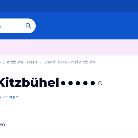
b
Kitzbühel Hotels
Grand Tirolia Hotel Kitzbühel
 Kitzbühel
 anzeigen
en