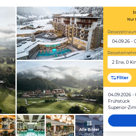
Nur 
Reisezeitrau
04.09.26 - 
Reiseteilneh
2 Erw, 0 Kin
vom Hotelier, Januar 2024
Filter
04.09.2026 -
Frühstück
Superior-Zi
vom Hotelier, August 2025
Alle Bilder
(
282
)