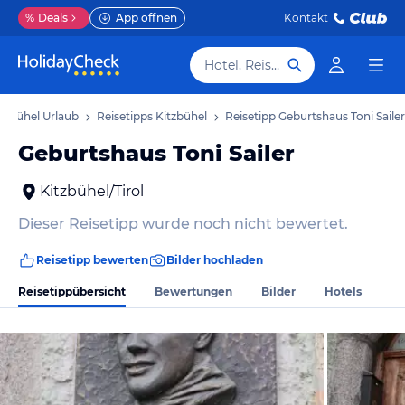
%
Deals
App öffnen
Kontakt
Hotel, Reiseziel
tzbühel Urlaub
Reisetipps Kitzbühel
Reisetipp Geburtshaus Toni Sailer
Geburtshaus Toni Sailer
Kitzbühel/Tirol
Dieser Reisetipp wurde noch nicht bewertet.
Reisetipp bewerten
Bilder hochladen
Reisetippübersicht
Bewertungen
Bilder
Hotels