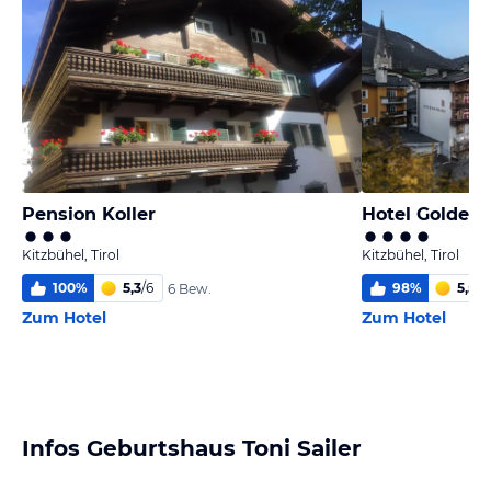
Pension Koller
Hotel Goldene
Kitzbühel, Tirol
Kitzbühel, Tirol
100
%
5,3
/
6
98
%
5,5
/
6
6 Bew.
Zum Hotel
Zum Hotel
Infos Geburtshaus Toni Sailer