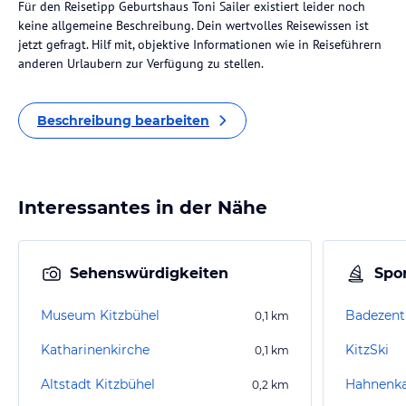
Für den Reisetipp Geburtshaus Toni Sailer existiert leider noch
keine allgemeine Beschreibung. Dein wertvolles Reisewissen ist
jetzt gefragt. Hilf mit, objektive Informationen wie in Reiseführern
anderen Urlaubern zur Verfügung zu stellen.
Beschreibung bearbeiten
Interessantes in der Nähe
Sehenswürdigkeiten
Spor
Museum Kitzbühel
Badezent
0,1
km
Katharinenkirche
KitzSki
0,1
km
Altstadt Kitzbühel
Hahnen
0,2
km