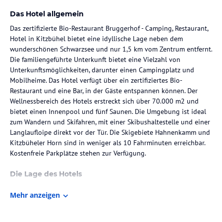
Das Hotel allgemein
Das zertifizierte Bio-Restaurant Bruggerhof - Camping, Restaurant,
Hotel in Kitzbühel bietet eine idyllische Lage neben dem
wunderschönen Schwarzsee und nur 1,5 km vom Zentrum entfernt.
Die familiengeführte Unterkunft bietet eine Vielzahl von
Unterkunftsmöglichkeiten, darunter einen Campingplatz und
Mobilheime. Das Hotel verfügt über ein zertifiziertes Bio-
Restaurant und eine Bar, in der Gäste entspannen können. Der
Wellnessbereich des Hotels erstreckt sich über 70.000 m2 und
bietet einen Innenpool und fünf Saunen. Die Umgebung ist ideal
zum Wandern und Skifahren, mit einer Skibushaltestelle und einer
Langlaufloipe direkt vor der Tür. Die Skigebiete Hahnenkamm und
Kitzbüheler Horn sind in weniger als 10 Fahrminuten erreichbar.
Kostenfreie Parkplätze stehen zur Verfügung.
Die Lage des Hotels
Das Bruggerhof - Camping, Restaurant, Hotel liegt in einer
Mehr anzeigen
malerischen Umgebung in Kitzbühel, nur 1,5 km vom
Stadtzentrum entfernt. Es befindet sich neben dem idyllischen
Schwarzsee und bietet einen atemberaubenden Panoramablick auf