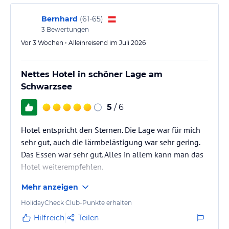
Drink genießen können.
Bernhard
(
61-65
)
Sport und Unterhaltung
3
Bewertungen
Das Bruggerhof - Camping, Restaurant, Hotel bietet eine Vielzahl
Vor 3 Wochen • Alleinreisend im Juli 2026
von Freizeitaktivitäten für seine Gäste. Der 70.000 m2 große
Wellnessbereich umfasst einen Innenpool, fünf Saunen, einen
Whirlpool und eine Sonnenterrasse. Gäste können auch den
Nettes Hotel in schöner Lage am
Fitnessraum nutzen, Tischtennis spielen oder in der Umgebung
Schwarzsee
wandern und skifahren.
5
/ 6
Hinweis:
Verfasst von HolidayCheck mit Hilfe von KI. Alle
Angaben ohne Gewähr. Bitte lies vor der Buchung die
Hotel entspricht den Sternen. Die Lage war für mich
verbindlichen
Angebotsdetails
des jeweiligen Veranstalters.
sehr gut, auch die lärmbelästigung war sehr gering.
Das Essen war sehr gut. Alles in allem kann man das
Hotel weiterempfehlen.
Mehr anzeigen
HolidayCheck Club-Punkte erhalten
Hilfreich
Teilen