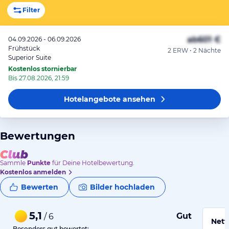
Filter
ab
601 €
04.09.2026 - 06.09.2026
Frühstück
2 ERW • 2 Nächte
Superior Suite
Kostenlos stornierbar
Bis 27.08.2026, 21:59
Hotelangebote
ansehen
Bewertungen
Sammle
Punkte
für Deine Hotelbewertung.
Kostenlos anmelden
Bewerten
Bilder hochladen
5,1
Gut
/ 6
Nett
Besonders gut bewertet: