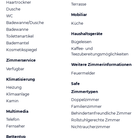
Haartrockner
Terrasse
Dusche
Mobiliar
WC
Badewanne/Dusche
Küche
Badewanne
Haushaltsgeräte
Toilettenartikel
Bügeleisen
Bademantel
Kaffee- und
Kosmetikspiegel
Teezubereitungsmöglichkeiten
Zimmerservice
Weitere Zimmerinformationen
Verfügbar
Feuermelder
Klimatisierung
Safe
Heizung
Zimmertypen
Klimaanlage
Doppelzimmer
Kamin
Familienzimmer
Multimedia
Behindertenfreundliche Zimmer
Telefon
Rollstuhlgerechte Zimmer
Fernseher
Nichtraucherzimmer
Bettentyp