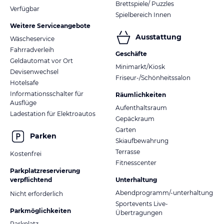
Brettspiele/ Puzzles
Verfügbar
Spielbereich Innen
Weitere Serviceangebote
Ausstattung
Wäscheservice
Fahrradverleih
Geschäfte
Geldautomat vor Ort
Minimarkt/Kiosk
Devisenwechsel
Friseur-/Schönheitssalon
Hotelsafe
Informationsschalter für
Räumlichkeiten
Ausflüge
Aufenthaltsraum
Ladestation für Elektroautos
Gepäckraum
Garten
Parken
Skiaufbewahrung
Terrasse
Kostenfrei
Fitnesscenter
Parkplatzreservierung
verpflichtend
Unterhaltung
Abendprogramm/-unterhaltung
Nicht erforderlich
Sportevents Live-
Parkmöglichkeiten
Übertragungen
Parkplatz