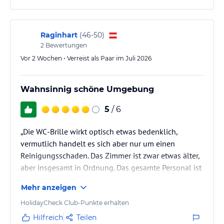
Raginhart
(
46-50
)
2
Bewertungen
Vor 2 Wochen • Verreist als Paar im Juli 2026
Wahnsinnig schöne Umgebung
5
/ 6
„Die WC‑Brille wirkt optisch etwas bedenklich,
vermutlich handelt es sich aber nur um einen
Reinigungsschaden. Das Zimmer ist zwar etwas älter,
aber insgesamt in Ordnung. Das gesamte Personal ist
sehr nett und zuvorkommend, man ist insgesamt sehr
Mehr anzeigen
bemüht. Die Küche ist top, mit vielen Bio‑Produkten
in hervorragender Qualität. Wir kommen sicher
HolidayCheck Club-Punkte erhalten
wieder!“
Hilfreich
Teilen