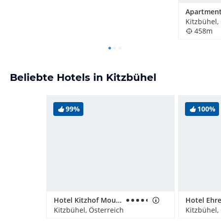
Kitzbühel,
458m
Beliebte Hotels in Kitzbühel
99%
100%
Hotel Kitzhof Mountain Design Resort
Kitzbühel, Österreich
Kitzbühel,