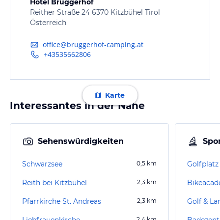
Hotel Bruggerhof
Reither Straße 24 6370 Kitzbühel Tirol
Österreich
office@bruggerhof-camping.at
+43535662806
Karte
Interessantes in der Nähe
Sehenswürdigkeiten
Spor
Schwarzsee
0,5
km
Reith bei Kitzbühel
2,3
km
Bikeaca
Pfarrkirche St. Andreas
2,3
km
Golf & L
Liebfrauenkirche
2,4
km
Badezent