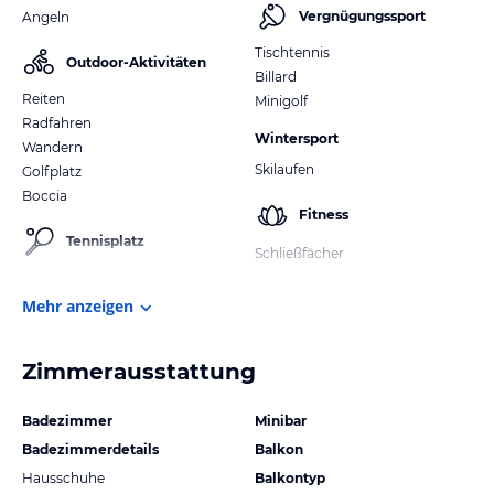
Vergnügungssport
Angeln
Tischtennis
Outdoor-Aktivitäten
Billard
Reiten
Minigolf
Radfahren
Wintersport
Wandern
Skilaufen
Golfplatz
Boccia
Fitness
Tennisplatz
Schließfächer
Mehr anzeigen
Zimmerausstattung
Badezimmer
Minibar
Badezimmerdetails
Balkon
Hausschuhe
Balkontyp