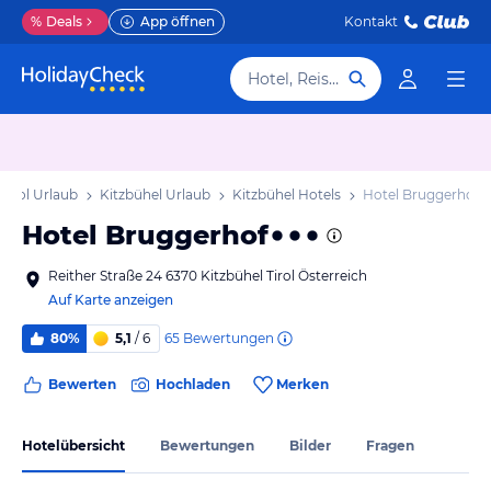
%
Deals
App öffnen
Kontakt
Hotel, Reiseziel
Tirol Urlaub
Kitzbühel Urlaub
Kitzbühel Hotels
Hotel Bruggerhof
Hotel Bruggerhof
Reither Straße 24 6370 Kitzbühel Tirol Österreich
Auf Karte anzeigen
65
Bewertungen
80%
5,1
/ 6
Bewerten
Hochladen
Merken
Hotelübersicht
Bewertungen
Bilder
Fragen