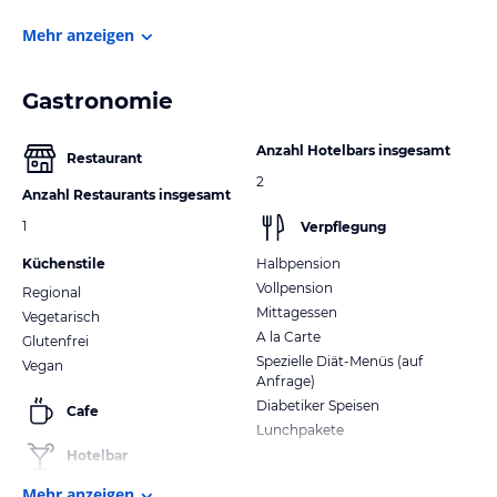
Mehr anzeigen
Gastronomie
Anzahl Hotelbars insgesamt
Restaurant
2
Anzahl Restaurants insgesamt
1
Verpflegung
Küchenstile
Halbpension
Vollpension
Regional
Mittagessen
Vegetarisch
A la Carte
Glutenfrei
Spezielle Diät-Menüs (auf
Vegan
Anfrage)
Diabetiker Speisen
Cafe
Lunchpakete
Hotelbar
Mehr anzeigen