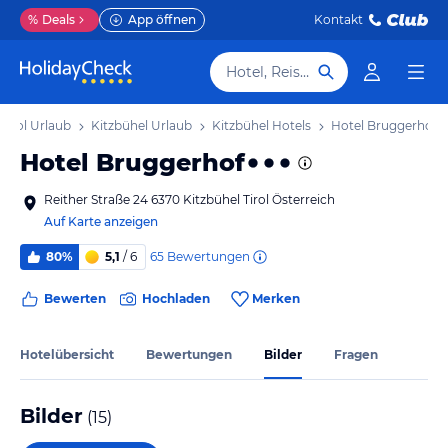
%
Deals
App öffnen
Kontakt
Hotel, Reiseziel
Tirol Urlaub
Kitzbühel Urlaub
Kitzbühel Hotels
Hotel Bruggerhof
Hotel Bruggerhof
Reither Straße 24 6370 Kitzbühel Tirol Österreich
Auf Karte anzeigen
65
Bewertungen
80%
5,1
/ 6
Bewerten
Hochladen
Merken
Hotelübersicht
Bewertungen
Bilder
Fragen
Bilder
(
15
)