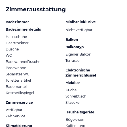
Zimmerausstattung
Badezimmer
Minibar inklusive
Badezimmerdetails
Nicht verfügbar
Hausschuhe
Balkon
Haartrockner
Balkontyp
Dusche
Eigener Balkon
WC
Terrasse
Badewanne/Dusche
Badewanne
Elektronische
Separates WC
Zimmerschlüssel
Toilettenartikel
Mobiliar
Bademantel
Küche
Kosmetikspiegel
Schreibtisch
Zimmerservice
Sitzecke
Verfügbar
Haushaltsgeräte
24h Service
Bügeleisen
Klimatisierung
Kaffee- und