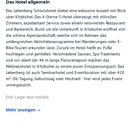
Das Hotel allgemein
Das Lebenberg Schlosshotel bietet eine exklusive Auszeit mit Blick
über Kitzbühel. Das 4-Sterne-S-Hotel überzeugt mit stilvollen
Zimmern, exzellentem Service sowie einem renovierten Restaurant-
und Barbereich. Rund um die Unterkunft in Kitzbühel eröffnet sich
die schöne Alpenlandschaft, welche sich im Rahmen des
umfangreichen Aktivitätenprogramms bei Wanderungen oder E-
Bike-Touren erkunden lässt. Zurück im Hotel heißt es: Füße
hochlegen und genießen. Verschiedene Saunen, Spa-Treatments
und vor allem der 46 m lange Panoramapool machen das
Wellnesshotel in Kitzbühel zu einem puren Entspannungsort. Das
Lebenberg ist auch Seminarhotel und Eventlocation mit über 420
m². Ob Tagung, Geburtstag oder Hochzeit - hier wird jedes Event
unvergesslich.
Die Lage des Hotels
Hoch über den Dächern Kitzbühels thront das Hotel Schloss
Mehr anzeigen
Lebenberg mit Blick über die imposante Kulisse der Alpen. In nur
wenigen Minuten erreichen Sie vom Hotel aus das Stadtzentrum.
In regelmäßigen Abständen bringt Sie der kostenlose Hotelbus
zum Ortskern und wieder zurück.