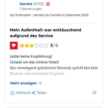
Wellnessbereich finden Sie noch unsere finnische Außensauna,
Sandra
(
51-55
)
Kräutersauna, Dampfbad, Infrarotkabine und zwei Solarien.
7
Bewertungen
Verwöhnen Sie Körper und Seele in unserem Beauty- und
Vor 8 Monaten • Verreist als Familie im Dezember 2025
Vitalturm.
Sonstige Einrichtungen und Services
Mein Aufenthalt war enttäuschend
In unserem Hotel sollen Sie genauso gut schlafen, wie in Ihrem
aufgrund des Service
eigenen Bett, vielleicht sogar noch besser. Wählen Sie daher aus
unserer exklusiven Kissenauswahl: Kuschelkissen,
3
/ 6
Nackenstützkissen, Zirbenkissen und Nackenrolle.
Leider keine Empfehlung!
Hinweis:
Allgemeine und unverbindliche
Schade um das schöne Hotel!
Hoteliers-/Veranstalter-/Kataloginformationen. Alle Angaben
Das vorwiegend griechische Personal spricht fast kein
ohne Gewähr und ohne Prüfung durch HolidayCheck. Bitte
Deutsch und schlechtes Englisch.
lies vor der Buchung die verbindlichen
Angebotsdetails
des
jeweiligen Veranstalters.
Mehr anzeigen
Hilfreich
Teilen