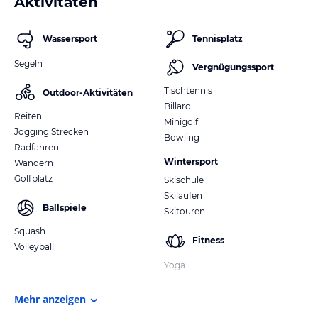
Aktivitäten
Wassersport
Tennisplatz
Segeln
Vergnügungssport
Tischtennis
Outdoor-Aktivitäten
Billard
Reiten
Minigolf
Jogging Strecken
Bowling
Radfahren
Wintersport
Wandern
Golfplatz
Skischule
Skilaufen
Ballspiele
Skitouren
Squash
Fitness
Volleyball
Yoga
Mehr anzeigen