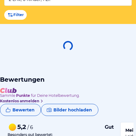
Filter
Bewertungen
Sammle
Punkte
für Deine Hotelbewertung.
Kostenlos anmelden
Bewerten
Bilder hochladen
5,2
Gut
/ 6
Mein
Besonders gut bewertet: