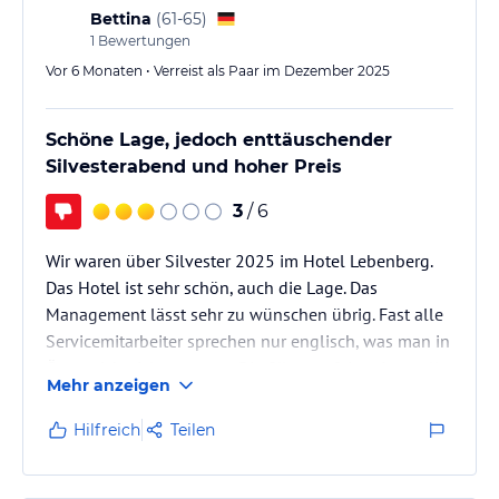
zugelassen ist, war es oft unmöglich, einen Platz zu
Bettina
(
61-65
)
bekommen. Zusätzlich mussten wir…
1
Bewertungen
Vor 6 Monaten • Verreist als Paar im Dezember 2025
Schöne Lage, jedoch enttäuschender
Silvesterabend und hoher Preis
3
/ 6
Wir waren über Silvester 2025 im Hotel Lebenberg.
Das Hotel ist sehr schön, auch die Lage. Das
Management lässt sehr zu wünschen übrig. Fast alle
Servicemitarbeiter sprechen nur englisch, was man in
Österreich nicht erwartet. Die Silvesterfeier ging voll
Mehr anzeigen
daneben, die Band spielte nur alte Songs und kannte
keine Partymusik. Viele Gäste sind vor Mitternacht
Hilfreich
Teilen
aufs Zimmer gegangen . Das Essen ist auch nicht
mehr das, was es vor 3 Jahren noch war. An den