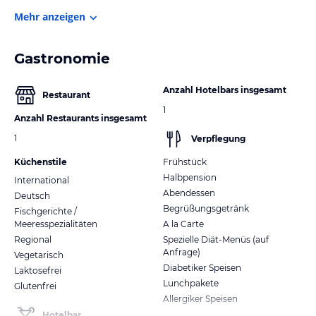
Mehr anzeigen
Gastronomie
Anzahl Hotelbars insgesamt
Restaurant
1
Anzahl Restaurants insgesamt
1
Verpflegung
Küchenstile
Frühstück
Halbpension
International
Abendessen
Deutsch
Begrüßungsgetränk
Fischgerichte /
Meeresspezialitäten
A la Carte
Regional
Spezielle Diät-Menüs (auf
Anfrage)
Vegetarisch
Diabetiker Speisen
Laktosefrei
Lunchpakete
Glutenfrei
Allergiker Speisen
Hotelbar