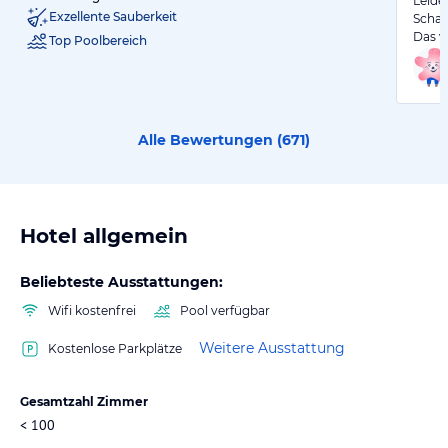
Leide
Exzellente Sauberkeit
Schad
Das v
Top Poolbereich
Alle Bewertungen (
671
)
Hotel allgemein
Beliebteste Ausstattungen:
Wifi kostenfrei
Pool verfügbar
Weitere Ausstattung
Kostenlose Parkplätze
Gesamtzahl Zimmer
< 100