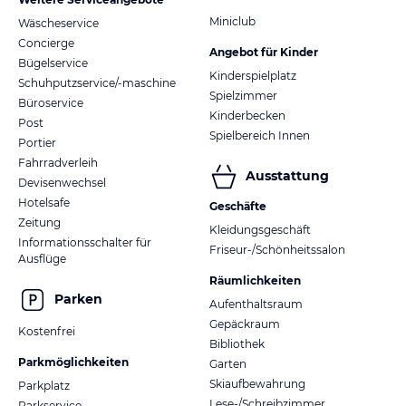
Miniclub
Wäscheservice
Concierge
Angebot für Kinder
Bügelservice
Kinderspielplatz
Schuhputzservice/-maschine
Spielzimmer
Büroservice
Kinderbecken
Post
Spielbereich Innen
Portier
Fahrradverleih
Ausstattung
Devisenwechsel
Hotelsafe
Geschäfte
Zeitung
Kleidungsgeschäft
Informationsschalter für
Friseur-/Schönheitssalon
Ausflüge
Räumlichkeiten
Parken
Aufenthaltsraum
Gepäckraum
Kostenfrei
Bibliothek
Parkmöglichkeiten
Garten
Skiaufbewahrung
Parkplatz
Lese-/Schreibzimmer
Parkservice