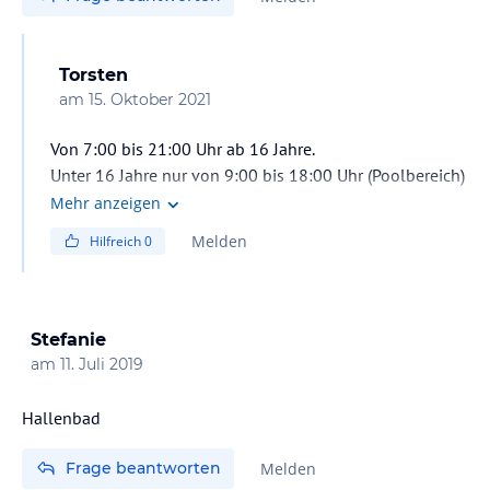
Torsten
am
15. Oktober 2021
Von 7:00 bis 21:00 Uhr ab 16 Jahre.
Unter 16 Jahre nur von 9:00 bis 18:00 Uhr (Poolbereich)
Sauna ist für unter 16 Jahre nicht zugelassen.
Mehr anzeigen
Das Wasser hat 28 Grad.
Melden
Hilfreich
0
Stefanie
am
11. Juli 2019
Frage beantworten
Melden