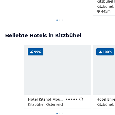
Kitzbühel,
445m
Beliebte Hotels in Kitzbühel
99%
100%
Hotel Kitzhof Mountain Design Resort
Kitzbühel, Österreich
Kitzbühel,