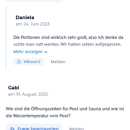
Daniela
am
24. Juni 2023
Die Portionen sind wirklich sehr groß, also ich denke da
sollte man satt werden. Wir haben selten aufgegessen.
Aber stimmt, ein Salatbuffet fehlt wirklich.
Mehr anzeigen
Melden
Hilfreich
0
Gabi
am
19. August 2020
Wie sind die Öffnungszeiten für Pool und Sauna und wie ist
die Wassertemperatur vom Pool?
Frage beantworten
Melden