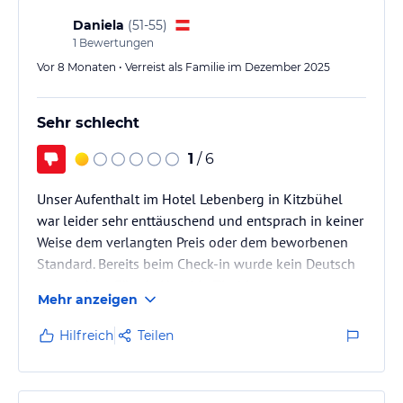
Daniela
(
51-55
)
1
Bewertungen
Vor 8 Monaten • Verreist als Familie im Dezember 2025
Sehr schlecht
1
/ 6
Unser Aufenthalt im Hotel Lebenberg in Kitzbühel
war leider sehr enttäuschend und entsprach in keiner
Weise dem verlangten Preis oder dem beworbenen
Standard. Bereits beim Check-in wurde kein Deutsch
gesprochen. Für ein Hotel in Tirol ist es
Mehr anzeigen
ungewöhnlich, dass man sich ausschließlich auf
Englisch verständigen kann – selbst mit Google-
Hilfreich
Teilen
Übersetzer wurde man nicht verstanden.
Im Spa- und Poolbereich, der nur für 60 Personen