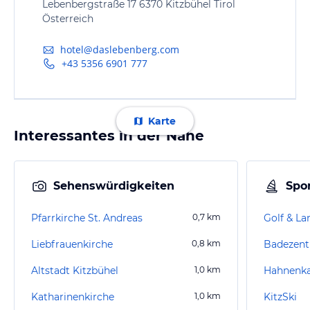
Lebenbergstraße 17 6370 Kitzbühel Tirol
Österreich
hotel@daslebenberg.com
+43 5356 6901 777
Karte
Interessantes in der Nähe
Sehenswürdigkeiten
Spor
Pfarrkirche St. Andreas
0,7
km
Golf & L
Liebfrauenkirche
0,8
km
Badezent
Altstadt Kitzbühel
1,0
km
Hahnen
Katharinenkirche
1,0
km
KitzSki