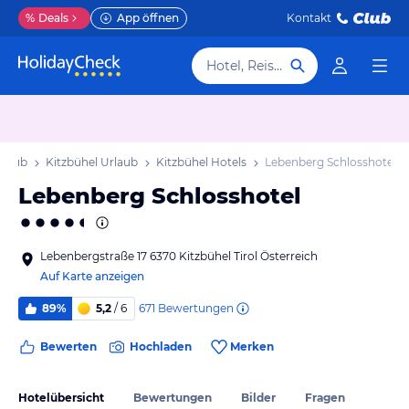
%
Deals
App öffnen
Kontakt
Hotel, Reiseziel
Urlaub
Kitzbühel Urlaub
Kitzbühel Hotels
Lebenberg Schlosshotel
Lebenberg Schlosshotel
Lebenbergstraße 17 6370 Kitzbühel Tirol Österreich
Auf Karte anzeigen
671
Bewertungen
89%
5,2
/ 6
Bewerten
Hochladen
Merken
Hotelübersicht
Bewertungen
Bilder
Fragen