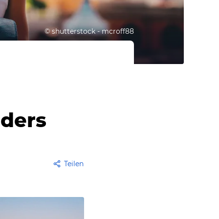
©
shutterstock - mcroff88
nders
Teilen