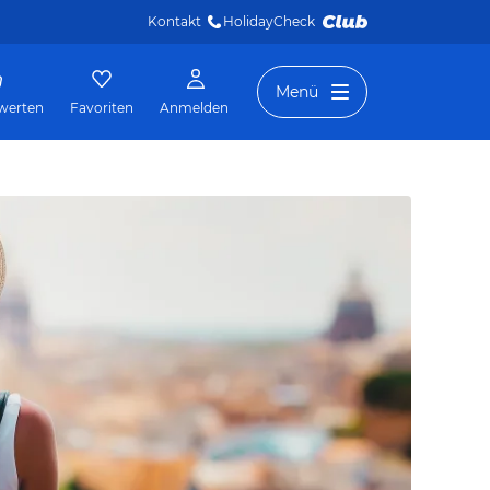
Kontakt
HolidayCheck 
Menü
werten
Favoriten
Anmelden