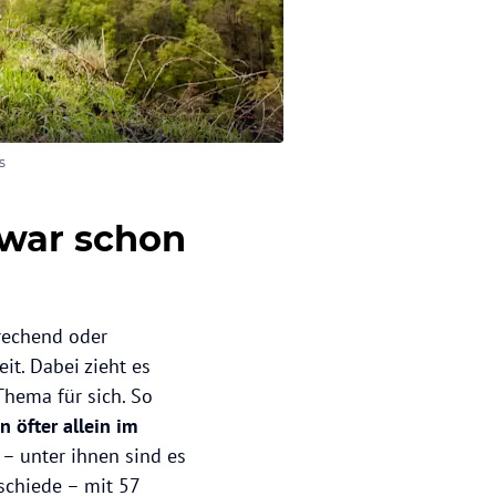
s
 war schon
prechend oder
it. Dabei zieht es
Thema für sich. So
n öfter allein im
– unter ihnen sind es
rschiede – mit 57