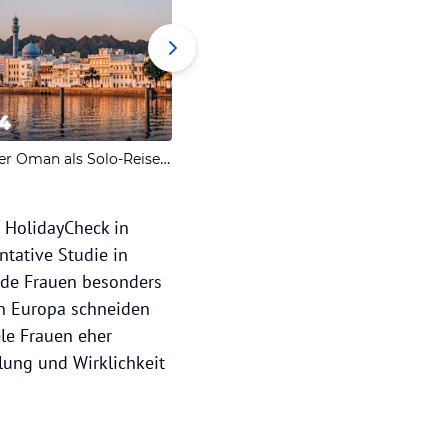
4
5
Der Oman als Solo-Reiseziel
Zusammenfassung
i HolidayCheck in
tative Studie in
ende Frauen besonders
in Europa schneiden
ele Frauen eher
lung und Wirklichkeit