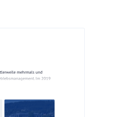
ttlerweile mehrmals und
etriebsmanagement. Im 2019
g für seinen jahrzehntelangen