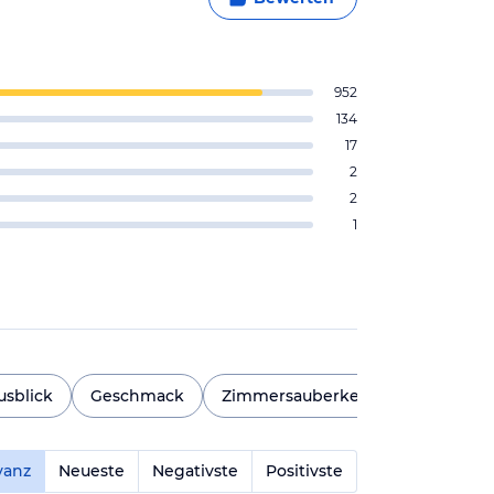
952
134
17
2
2
1
usblick
Geschmack
Zimmersauberkeit
Pool
E
vanz
Neueste
Negativste
Positivste