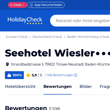
%
Deals
App herunterladen
Europa Urlaub
Deutschland Urlaub
Baden-Württemberg Urlaub
Seehotel Wiesler
Strandbadstrasse 5 79822 Titisee-Neustadt Baden-Würt
100%
5,9
/ 6
1.108
Bewertungen
Hotelübersicht
Bewertungen
Bilder
Frag
Bewertungen
(
1.108
)