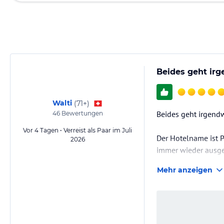
Beides geht ir
Walti
(
71+
)
Beides geht irgend
46
Bewertungen
Vor 4 Tagen • Verreist als Paar im Juli
Der Hotelname ist 
2026
immer wieder ausge
beispielsweise erh
Mehr anzeigen
Einsatz zugunsten 
Lage und Umgebu
Traumhaft gelegen d