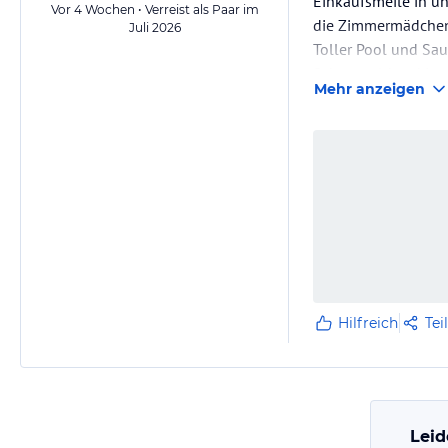
Einkaufsmeile in u
Vor 4 Wochen • Verreist als Paar im
die Zimmermädchen k
Juli 2026
Toller Pool und Sau
Scharzwaldcard ist a
Mehr anzeigen
Wir kommen auf jed
Hilfreich
Tei
Leid