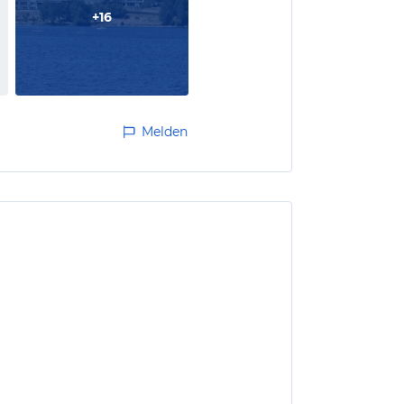
+
16
Melden