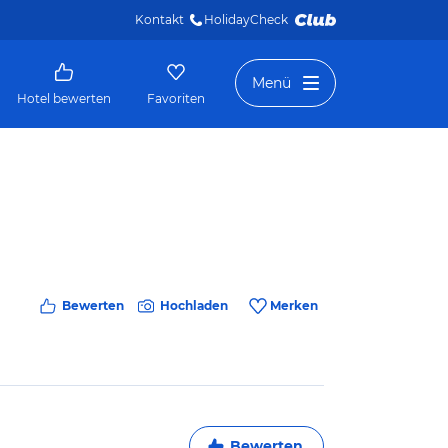
Kontakt
HolidayCheck 
Menü
Hotel bewerten
Favoriten
Bewerten
Hochladen
Merken
Bewerten