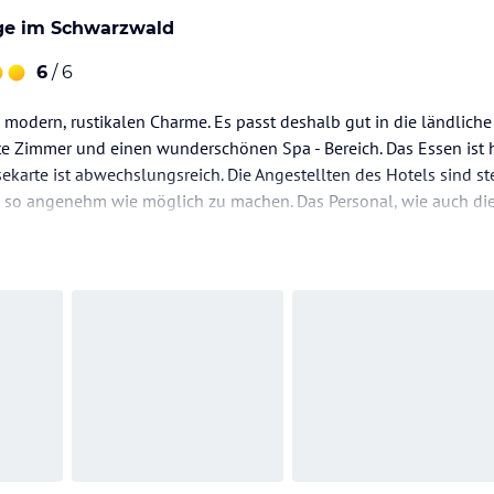
ge im Schwarzwald
6
/ 6
 modern, rustikalen Charme. Es passt deshalb gut in die ländliche
e Zimmer und einen wunderschönen Spa - Bereich. Das Essen ist h
ekarte ist abwechslungsreich. Die Angestellten des Hotels sind ste
 so angenehm wie möglich zu machen. Das Personal, wie auch die 
schönes miteinander.