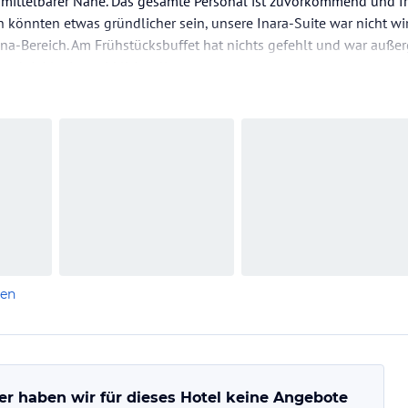
nmittelbarer Nähe. Das gesamte Personal ist zuvorkommend und fr
önnten etwas gründlicher sein, unsere Inara-Suite war nicht wir
na-Bereich. Am Frühstücksbuffet hat nichts gefehlt und war auße
uch inklusive, wirklich toll.
en Fall wieder und…
len
er haben wir für dieses Hotel keine Angebote