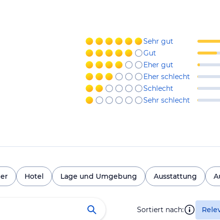
Sehr gut
Gut
Eher gut
Eher schlecht
Schlecht
Sehr schlecht
er
Hotel
Lage und Umgebung
Ausstattung
A
Sortiert nach:
Rele