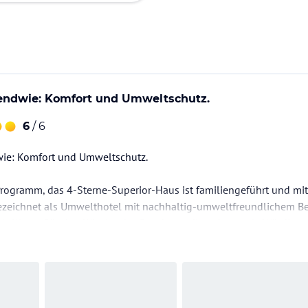
gendwie: Komfort und Umweltschutz.
6
/ 6
wie: Komfort und Umweltschutz.
Programm, das 4-Sterne-Superior-Haus ist familiengeführt und mi
zeichnet als Umwelthotel mit nachhaltig-umweltfreundlichem B
ielt Klaus-Günther Wiesler das Bundesverdienstkreuz als Würdigun
des regionalen Tourismus.
ng
irekt am Titisee. Mit privatem Strand – bequem erreichbar über…