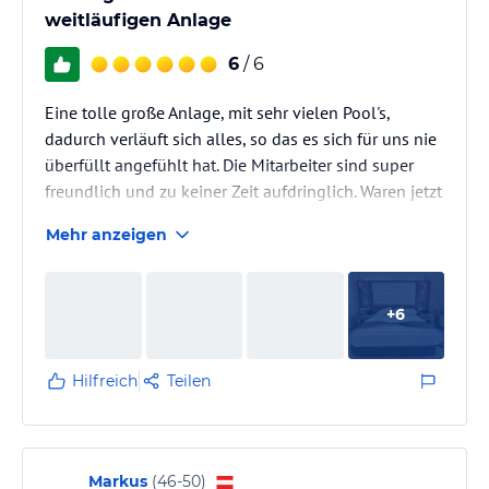
weitläufigen Anlage
6
/ 6
Eine tolle große Anlage, mit sehr vielen Pool's,
dadurch verläuft sich alles, so das es sich für uns nie
überfüllt angefühlt hat. Die Mitarbeiter sind super
freundlich und zu keiner Zeit aufdringlich. Waren jetzt
zum fünften mal da. Das Essen kann ich auch sehr
Mehr anzeigen
empfehlen, da ich eine sehr schlechte Esserin bin
und trotzdem immer was gefunden habe, kann ich
sagen ist für jeden was dabei. Wir hatten ein
+
6
Familienzimmer mit zwischentür und Balkon mit
Blick zum Meer, wasserkocher ( Tee und Kaffee mit
Zucker und Milch…
Hilfreich
Teilen
Markus
(
46-50
)