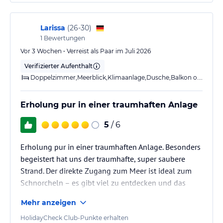
Larissa
(
26-30
)
1
Bewertungen
Vor 3 Wochen • Verreist als Paar im Juli 2026
Verifizierter Aufenthalt
Doppelzimmer,Meerblick,Klimaanlage,Dusche,Balkon o. Terrasse
Erholung pur in einer traumhaften Anlage
5
/ 6
Erholung pur in einer traumhaften Anlage. Besonders
begeistert hat uns der traumhafte, super saubere
Strand. Der direkte Zugang zum Meer ist ideal zum
Schnorcheln – es gibt viel zu entdecken und das
Wasser ist kristallklar.
Mehr anzeigen
Auch die große, gepflegte und grüne Poolanlage hat
HolidayCheck Club-Punkte erhalten