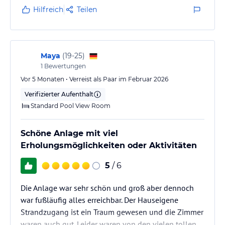
uns sehr gut gefallen. Das Hotel bietet außerdem
Hilfreich
Teilen
viele Freizeitmöglichkeiten, sodass garantiert keine
Langeweile aufkommt: Minigolf, Padel-Tennis,
Tennisplätze, Fahrradverleih, Animation und viele
weitere Aktivitäten sorgen für…
Maya
(
19-25
)
1
Bewertungen
Vor 5 Monaten • Verreist als Paar im Februar 2026
Verifizierter Aufenthalt
Standard Pool View Room
Schöne Anlage mit viel
Erholungsmöglichkeiten oder Aktivitäten
5
/ 6
Die Anlage war sehr schön und groß aber dennoch
war fußläufig alles erreichbar. Der Hauseigene
Strandzugang ist ein Traum gewesen und die Zimmer
waren auch gut. Leider waren von den vielen tollen