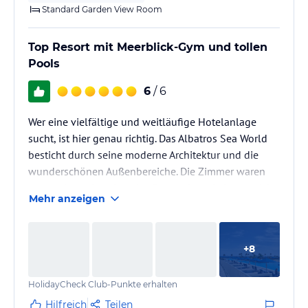
Standard Garden View Room
Top Resort mit Meerblick-Gym und tollen
Pools
6
/ 6
Wer eine vielfältige und weitläufige Hotelanlage
sucht, ist hier genau richtig. Das Albatros Sea World
besticht durch seine moderne Architektur und die
wunderschönen Außenbereiche. Die Zimmer waren
geräumig und sauber, das Essen abwechslungsreich
Mehr anzeigen
und lecker. Besonders toll fanden wir den direkten
Zugang zum Meer und die vielen kleinen Details, die
den Urlaub besonders gemacht haben. Wir kommen
+
8
gerne wieder!
HolidayCheck Club-Punkte erhalten
Hilfreich
Teilen