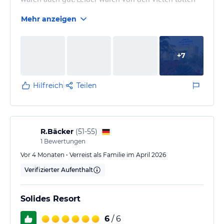
Pools nur sehr wenige beheizt, wodurch an diesem
Mehr anzeigen
Pool besonders viel los war. Die Essenauswahl war
groß und gut aber die Qualität könnte bei manchen
Sachen noch besser sein. Rundum waren wir super
+
7
zufrieden, konnten sehr gut erholen und trotzdem die
tollen Sportangebote nutzen. An den Pools wird man
leider super viel…
Hilfreich
Teilen
R.Bäcker
(
51-55
)
1
Bewertungen
Vor 4 Monaten • Verreist als Familie im April 2026
Verifizierter Aufenthalt
Solides Resort
6
/ 6