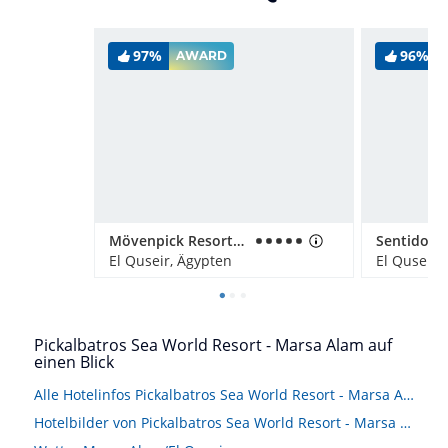
97%
96%
AWARD
Mövenpick Resort El Quseir
El Quseir, Ägypten
El Quseir,
Pickalbatros Sea World Resort - Marsa Alam auf
einen Blick
Alle Hotelinfos Pickalbatros Sea World Resort - Marsa Alam
Hotelbilder von Pickalbatros Sea World Resort - Marsa Alam