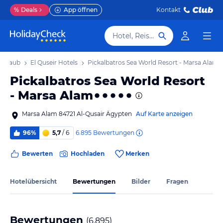
%
Deals
App öffnen
Kontakt
Hotel, Reiseziel
 Urlaub
El Quseir Hotels
Pickalbatros Sea World Resort - Marsa Alam
Pickalbatros Sea World Resort
- Marsa Alam
Marsa Alam 84721 Al-Qusair Ägypten
Auf Karte anzeigen
6.895
Bewertungen
96%
5,7
/ 6
Bewerten
Hochladen
Merken
Hotelübersicht
Bewertungen
Bilder
Fragen
Bewertungen
(
6.895
)