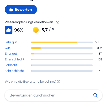
Bewerten
Weiterempfehlung
Gesamtbewertung
5,7
/ 6
96
%
Sehr gut
5.186
Gut
1.093
Eher gut
311
Eher schlecht
168
Schlecht
85
Sehr schlecht
52
Wie wird die Bewertung berechnet?