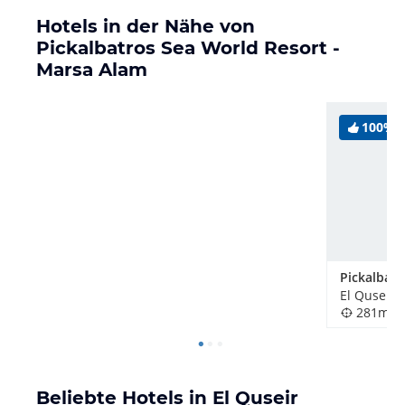
Hotels in der Nähe von
Pickalbatros Sea World Resort -
Marsa Alam
100%
El Quseir,
281m
Beliebte Hotels in El Quseir