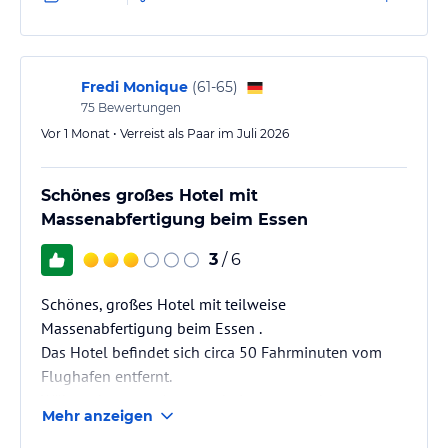
Fredi Monique
(
61-65
)
75
Bewertungen
Vor 1 Monat • Verreist als Paar im Juli 2026
Schönes großes Hotel mit
Massenabfertigung beim Essen
3
/ 6
Schönes, großes Hotel mit teilweise
Massenabfertigung beim Essen .
Das Hotel befindet sich circa 50 Fahrminuten vom
Flughafen entfernt.
Während unserer Anwesenheit waren mehrere
Mehr anzeigen
Baustellen eingerichtet, wie zum Beispiel der Innen
Pool, mehrere Außenpool und ein Restaurant mit