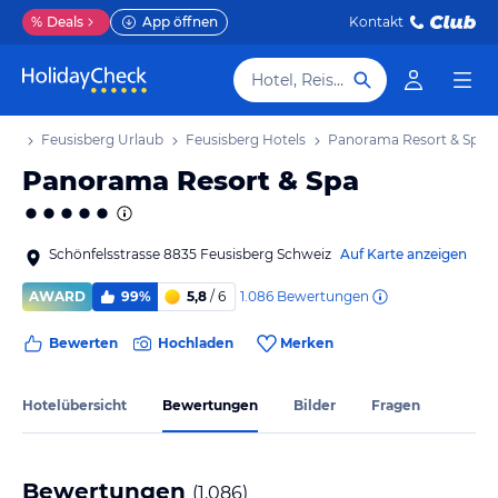
%
Deals
App öffnen
Kontakt
Hotel, Reiseziel
aub
Feusisberg Urlaub
Feusisberg Hotels
Panorama Resort & Spa
Panorama Resort & Spa
Schönfelsstrasse 8835 Feusisberg Schweiz
Auf Karte anzeigen
1.086
Bewertungen
AWARD
99%
5,8
/ 6
Bewerten
Hochladen
Merken
Hotelübersicht
Bewertungen
Bilder
Fragen
Bewertungen
(
1.086
)