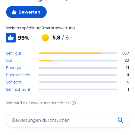
Bewerten
Weiterempfehlung
Gesamtbewertung
5,8
/ 6
99
%
Sehr gut
867
Gut
182
Eher gut
21
Eher schlecht
11
Schlecht
4
Sehr schlecht
1
Wie wird die Bewertung berechnet?