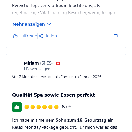
Bereiche Top. Der Kraftraum brachte uns, als
regelmässige Vital-Training Besucher, wenig bis gar
nichts. Die Pools, drinnen und draussen, mit
Mehr anzeigen
angrenzender Liegewiese sind wunderschön
angelegt. Suite enttäuschte leider: keine
Hilfreich
Teilen
Balkone/Terrassen mehr seit Umbau. Klimaanlage
war nicht verstellbar. Restaurants hervorragend mit
exzellenten Speisen! Tipp: Creme brulet ist ein
Dessert-Muss. Wie mancherorts, leider auch hier:…
Miriam
(
51-55
)
1
Bewertungen
Vor 7 Monaten • Verreist als Familie im Januar 2026
Qualität Spa sowie Essen perfekt
6
/ 6
Ich habe mit meinem Sohn zum 18. Geburtstag ein
Relax Monday Package gebucht. Für mich war es das