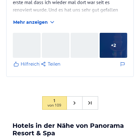
erste mal dass ich wieder mal dort war seit es
renoviert wurde. Und es hat uns sehr gut gefallen
wirklich edel gemacht der neue Spa und auch die
Mehr anzeigen
Lounge mit Snacks, Kaffe, Bouillon usw. ein wirklich
tolles Angebot. Das 3-Gang Dinner im Restaurant
Colina war sehr fein sowie das Frühstücksbuffet
+
2
einfach genial! Mein Sohn fand es das Beste
Frühstücksbuffet das er je gehabt hat, Qulität top! Die
Massage fanden wir super!…
Hilfreich
Teilen
1
von
109
Hotels in der Nähe von Panorama
Resort & Spa