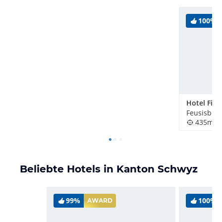
100%
Hotel First
Feusisberg
435m
Beliebte Hotels in Kanton Schwyz
99%
100%
AWARD