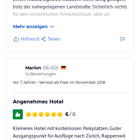
trotz der nahegelegenen Landstraße. Sicherlich nichts
für den romantischen Schweizurlaub, aber als
Zwischenstation für ein paar Nächte optimal.
Mehr anzeigen
Schweiztypisch eher zu teuer, zumindest für
Nichtschweizer. Für das gleiche Geld komme ich in
Hilfreich
Teilen
Berlin 1-2 höher unter.
Marion
(
56-60
)
14
Bewertungen
Vor 7 Jahren • Verreist als Paar im November 2018
Angenehmes Hotel
6
/ 6
Kleineres Hotel mit kostenlosen Parkplätzen. Guter
Ausgangspunkt für Ausflüge nach Zürich, Rapperswil