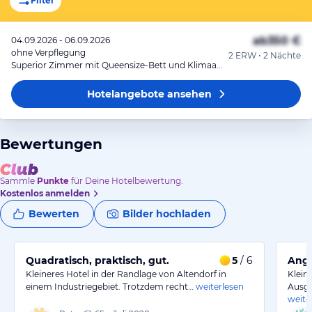
Filter
ab
350 €
04.09.2026 - 06.09.2026
ohne Verpflegung
2 ERW • 2 Nächte
Superior Zimmer mit Queensize-Bett und Klimaanlage
Hotelangebote
ansehen
Bewertungen
Sammle
Punkte
für Deine Hotelbewertung.
Kostenlos anmelden
Bewerten
Bilder hochladen
Quadratisch, praktisch, gut.
5
/ 6
Ang
Kleineres Hotel in der Randlage von Altendorf in
Klein
einem Industriegebiet. Trotzdem recht…
weiterlesen
Ausga
weite