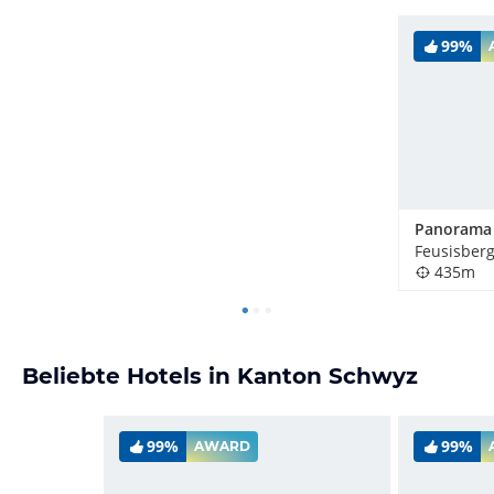
99%
Feusisberg
435m
Beliebte Hotels in Kanton Schwyz
99%
99%
AWARD