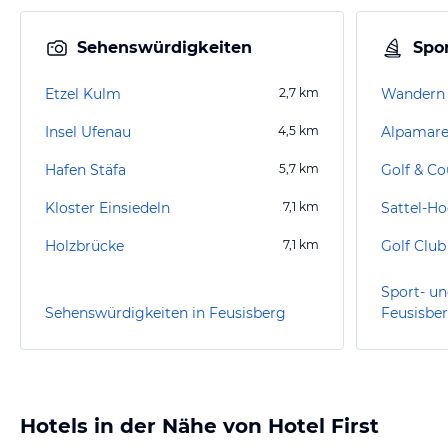
Sehenswürdigkeiten
Spor
Etzel Kulm
2,7
km
Wandern 
Insel Ufenau
4,5
km
Alpamar
Hafen Stäfa
5,7
km
Kloster Einsiedeln
7,1
km
Sattel-Ho
Holzbrücke
7,1
km
Golf Club
Sport- un
Sehenswürdigkeiten in Feusisberg
Feusisbe
Hotels in der Nähe von Hotel First