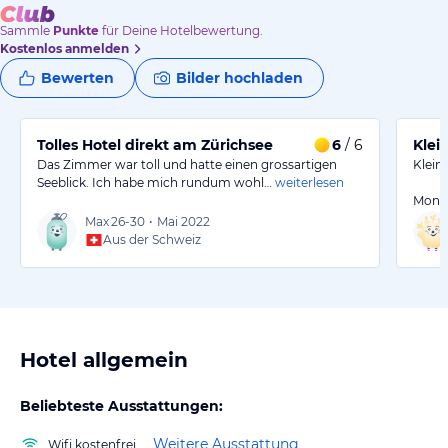
Sammle
Punkte
für Deine Hotelbewertung.
Kostenlos anmelden
Bewerten
Bilder hochladen
Tolles Hotel direkt am Zürichsee
6
/ 6
Klei
Das Zimmer war toll und hatte einen grossartigen
Klein
Seeblick. Ich habe mich rundum wohl…
weiterlesen
Monta
Max
26-30
•
Mai 2022
Aus der Schweiz
Hotel allgemein
Beliebteste Ausstattungen:
Weitere Ausstattung
Wifi kostenfrei