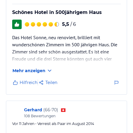
Schönes Hotel in 500jährigem Haus
5,5
/ 6
Das Hotel Sonne, neu renoviert, brilliert mit
wunderschönen Zimmern im 500 jährigen Haus. Die
Zimmer sind sehr schön ausgestattet. Es ist eine
Freude und die drei Sterne könnten gut auch vier
sein. Die Lage ist direkt am See traumhaft, die Strasse
Mehr anzeigen
stört nicht. Das Frühstück ist gut!
Hilfreich
Teilen
Gerhard
(
66-70
)
108
Bewertungen
Vor 11 Jahren • Verreist als Paar im August 2014