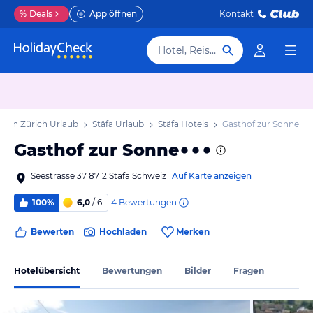
%
Deals
App öffnen
Kontakt
Hotel, Reiseziel
nton Zürich Urlaub
Stäfa Urlaub
Stäfa Hotels
Gasthof zur Sonne
Gasthof zur Sonne
Seestrasse 37 8712 Stäfa Schweiz
Auf Karte anzeigen
4
Bewertungen
100%
6,0
/ 6
Bewerten
Hochladen
Merken
Hotelübersicht
Bewertungen
Bilder
Fragen