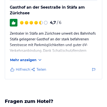
Gasthof an der Seestraße in Stäfa am
Zürichsee
4,7
/ 6
Zentraler in Stäfa am Zürichsee unweit des Bahnhofs
Stäfa gelegener Gasthof an der stark befahrenen
Seestrasse mit Parkmöglichkeiten und guter öV-
Verkehrsanbindung. Dank Schallschutzfenstern
relativ ruhige Gästezimmer. Der Gasthof zur Sonne ist
Mehr anzeigen
gut geeignet zum Uebernachten
Hilfreich
Teilen
Fragen zum Hotel?