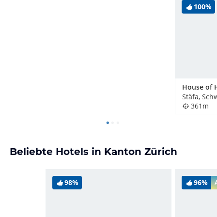
100%
House of
Stäfa, Sch
361m
Beliebte Hotels in Kanton Zürich
98%
96%