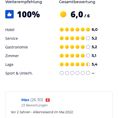
Weiterempfehlung
Gesamtbewertung
Hinweis:
Allgemeine und unverbindliche
100
%
6,0
Hoteliers-/Veranstalter-/Kataloginformationen. Alle Angaben
/ 6
ohne Gewähr und ohne Prüfung durch HolidayCheck. Bitte
lies vor der Buchung die verbindlichen
Angebotsdetails
des
jeweiligen Veranstalters.
Hotel
6,0
Service
5,2
Gastronomie
5,2
Zimmer
5,1
Lage
5,4
Sport & Unterh.
--
Max
(
26-30
)
23
Bewertungen
Vor 2 Jahren • Alleinreisend im Mai 2022