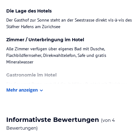
Die Lage des Hotels
Der Gasthof zur Sonne steht an der Seestrasse direkt vis-à-vis des
Stäfner Hafens am Zürichsee
Zimmer / Unterbringung im Hotel
Alle Zimmer verfügen über eigenes Bad mit Dusche,
Flachbildfernseher, Direkwahltelefon, Safe und gratis
Mineralwasser
Gastronomie im Hotel
Ein Gourmet Restaurant (14 Gault Millau Punkte) mit Zürichsee
Mehr anzeigen
Fischspezialitäten und regionalen Produkten
Sport und Unterhaltung
Bar/Fumoir im alten Kellergewölbe
Informativste Bewertungen
(von
4
Sonstige Einrichtungen und Services
Bewertungen)
Das Frühstück und WiFi sind im Zimmerpreis inbegriffen