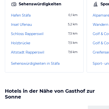
Sehenswürdigkeiten
Spor
Hafen Stäfa
0,1
km
Alpamar
Insel Ufenau
5,2
km
Wandern 
Schloss Rapperswil
7,5
km
Holzbrücke
7,5
km
Golf & Co
Altstadt Rapperswil
7,6
km
Greifense
Sehenswürdigkeiten in Stäfa
Sport- un
Hotels in der Nähe von Gasthof zur
Sonne